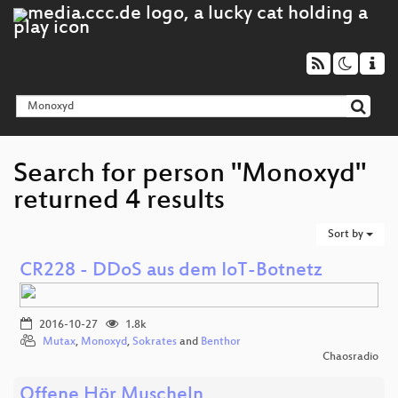
Search for person "Monoxyd"
returned 4 results
Sort by
CR228 - DDoS aus dem IoT-Botnetz
2016-10-27
1.8k
Mutax
,
Monoxyd
,
Sokrates
and
Benthor
Chaosradio
Offene Hör Muscheln