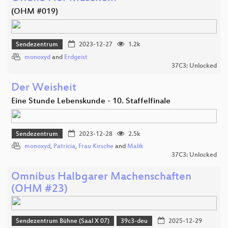
(OHM #019)
Sendezentrum
2023-12-27
1.2k
monoxyd
and
Erdgeist
37C3: Unlocked
Der Weisheit
Eine Stunde Lebenskunde - 10. Staffelfinale
Sendezentrum
2023-12-28
2.5k
monoxyd
,
Patricia
,
Frau Kirsche
and
Malik
37C3: Unlocked
Omnibus Halbgarer Machenschaften
(OHM #23)
Sendezentrum Bühne (Saal X 07)
39c3-deu
2025-12-29