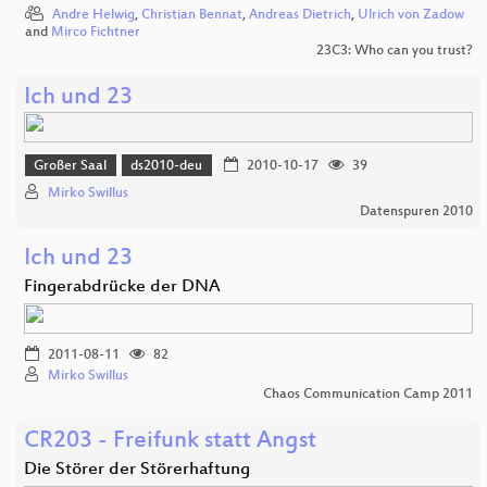
Andre Helwig
,
Christian Bennat
,
Andreas Dietrich
,
Ulrich von Zadow
and
Mirco Fichtner
23C3: Who can you trust?
Ich und 23
Großer Saal
ds2010-deu
2010-10-17
39
Mirko Swillus
Datenspuren 2010
Ich und 23
Fingerabdrücke der DNA
2011-08-11
82
Mirko Swillus
Chaos Communication Camp 2011
CR203 - Freifunk statt Angst
Die Störer der Störerhaftung