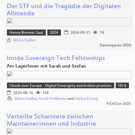
Der STF und die Tragödie der Digitalen
Allmende
Henny Brenner Saal
2024
2024-09-21
74
Mirko Swillus
Datenspuren 2024
Inside Sovereign Tech Fellowships
Am Lagerfeuer mit Sarah und Stefan
Clouds over Europe - Digital Soverignty and broken promises
HS 8
2025-08-16
156
Mirko Swillus
,
Sarah Hoffmann
and
Stefan Eissing
FrOSCon 2025
Verteilte Scharniere zwischen
Maintainer:innen und Industrie