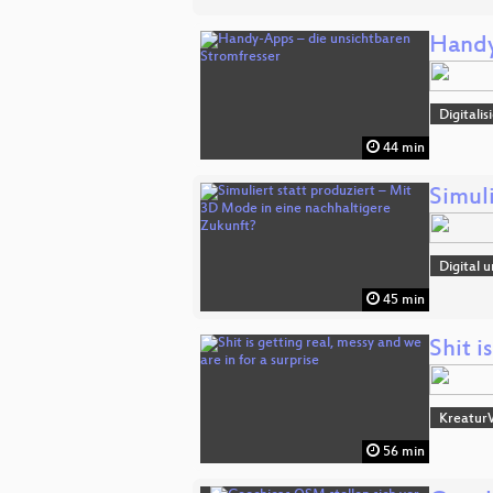
Handy
Digitali
44 min
Simul
Digital 
45 min
Shit i
Kreatur
56 min