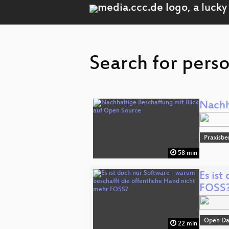
Search for perso
Nachh
Praxisbe
58 min
Es is
FOSS
Open Da
22 min