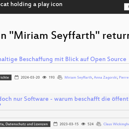
n "Miriam Seyffarth" retur
altige Beschaffung mit Blick auf Open Source
richte
2024-03-20
193
Miriam Seyffarth
,
Anna Zagorski
,
Pierre
t doch nur Software - warum beschafft die öffen
?
ta, Datenschutz und Lizenzen
2023-03-15
524
Claus Wickingho