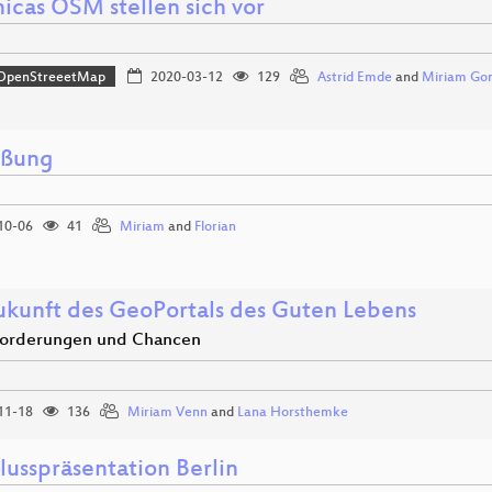
icas OSM stellen sich vor
OpenStreeetMap
2020-03-12
129
Astrid Emde
and
Miriam Gon
üßung
10-06
41
Miriam
and
Florian
ukunft des GeoPortals des Guten Lebens
forderungen und Chancen
11-18
136
Miriam Venn
and
Lana Horsthemke
lusspräsentation Berlin