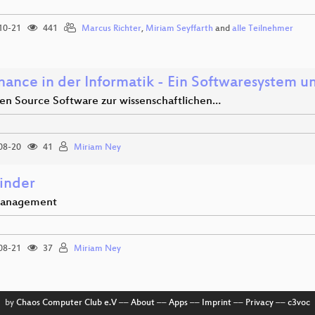
10-21
441
Marcus Richter
,
Miriam Seyffarth
and
alle Teilnehmer
ance in der Informatik - Ein Softwaresystem un
en Source Software zur wissenschaftlichen…
08-20
41
Miriam Ney
inder
anagement
08-21
37
Miriam Ney
by
Chaos Computer Club e.V
––
About
––
Apps
––
Imprint
––
Privacy
––
c3voc