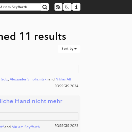
ned 11 results
Sort by
 Golz
,
Alexander Smolianitski
and
Niklas Alt
FOSSGIS 2024
tliche Hand nicht mehr
FOSSGIS 2023
ff
and
Miriam Seyffarth