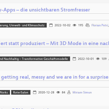
-Apps – die unsichtbaren Stromfresser
sierung, Umwelt- und Klimaschutz
2022-10-02
195
Florian Petri
iert statt produziert – Mit 3D Mode in eine na
und Nachhaltig – Transformative Geschäftsmodelle
2022-10-01
109
s getting real, messy and we are in for a surprise
Works
RoterSalon
2020-12-28
84
Miriam Simun