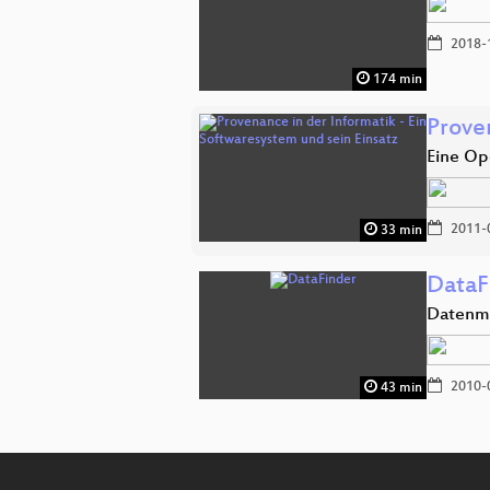
2018-
174 min
Proven
Eine Op
2011-
33 min
DataF
Datenm
2010-
43 min