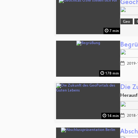
Geoch
Geo
7 min
Begr
2019-
178 min
Die Z
Heraus
2018-
14 min
Absch