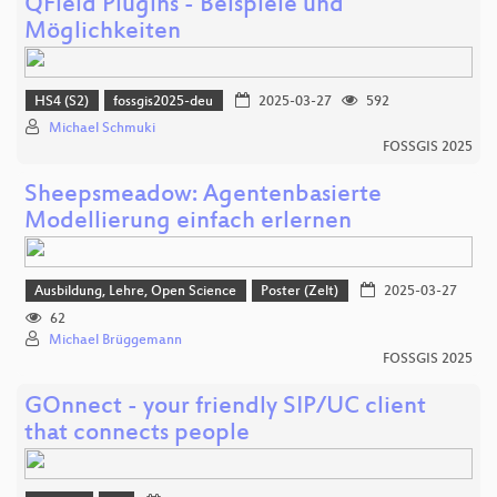
QField Plugins - Beispiele und
Möglichkeiten
HS4 (S2)
fossgis2025-deu
2025-03-27
592
Michael Schmuki
FOSSGIS 2025
Sheepsmeadow: Agentenbasierte
Modellierung einfach erlernen
Ausbildung, Lehre, Open Science
Poster (Zelt)
2025-03-27
62
Michael Brüggemann
FOSSGIS 2025
GOnnect - your friendly SIP/UC client
that connects people