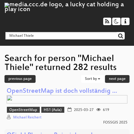
Search for person "Michael
Thiele" returned 282 results
previous page
Sort by
next page
OpenStreetMap ist doch vollständig …
OpenStreetMap
HS1 (Aula)
2025-03-27
619
Michael Reichert
FOSSGIS 2025