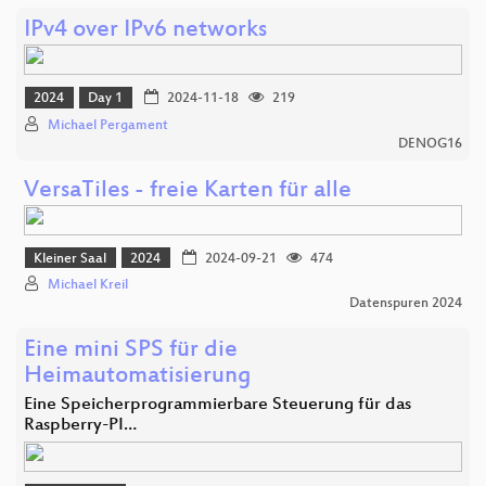
IPv4 over IPv6 networks
2024
Day 1
2024-11-18
219
Michael Pergament
DENOG16
VersaTiles - freie Karten für alle
Kleiner Saal
2024
2024-09-21
474
Michael Kreil
Datenspuren 2024
Eine mini SPS für die
Heimautomatisierung
Eine Speicherprogrammierbare Steuerung für das
Raspberry-PI…