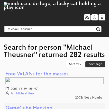
Search for person "Michael
Theusner" returned 282 results
Sort by
next page
Free WLANs for the masses
2003-12-29
97
Jan Michael Hess
20C3: Not a Number
GameCube Hacking