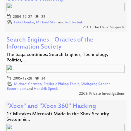
2004-12-27
22
Felix Domke
,
Michael Steil
and
Rob Reilink
21C3: The Usual Suspects
Search Engines - Oracles of the
Information Society
The Saga continues: Search Engines, Technology,
Politics,…
2005-12-28
34
Michael Christen
,
Frédéric Philipp Thiele
,
Wolfgang Sander-
Beuermann
and
Hendrik Speck
22C3: Private Investigations
"Xbox" and "Xbox 360" Hacking
17 Mistakes Microsoft Made in the Xbox Security
System &…