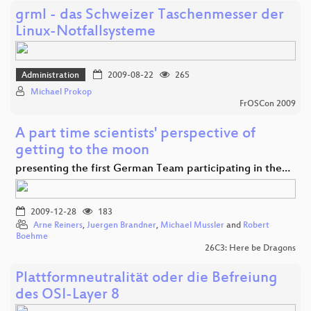
grml - das Schweizer Taschenmesser der
Linux-Notfallsysteme
Administration
2009-08-22
265
Michael Prokop
FrOSCon 2009
A part time scientists' perspective of
getting to the moon
presenting the first German Team participating in the…
2009-12-28
183
Arne Reiners
,
Juergen Brandner
,
Michael Mussler
and
Robert
Boehme
26C3: Here be Dragons
Plattformneutralität oder die Befreiung
des OSI-Layer 8