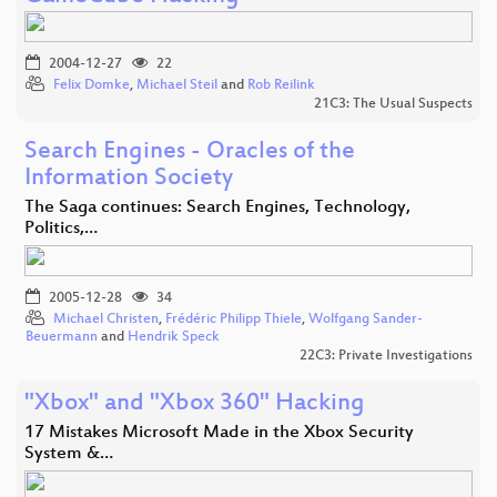
2004-12-27
22
Felix Domke
,
Michael Steil
and
Rob Reilink
21C3: The Usual Suspects
Search Engines - Oracles of the
Information Society
The Saga continues: Search Engines, Technology,
Politics,…
2005-12-28
34
Michael Christen
,
Frédéric Philipp Thiele
,
Wolfgang Sander-
Beuermann
and
Hendrik Speck
22C3: Private Investigations
"Xbox" and "Xbox 360" Hacking
17 Mistakes Microsoft Made in the Xbox Security
System &…