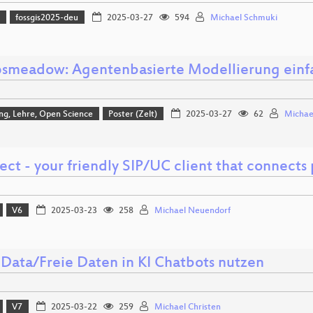
)
fossgis2025-deu
2025-03-27
594
Michael Schmuki
smeadow: Agentenbasierte Modellierung einf
ng, Lehre, Open Science
Poster (Zelt)
2025-03-27
62
Michae
ct - your friendly SIP/UC client that connects
V6
2025-03-23
258
Michael Neuendorf
Data/Freie Daten in KI Chatbots nutzen
V7
2025-03-22
259
Michael Christen