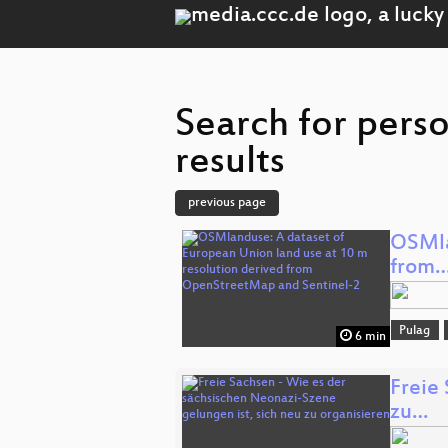
Search for pers
results
previous page
OSMla
from
Pulag
6 min
Freie
zu…