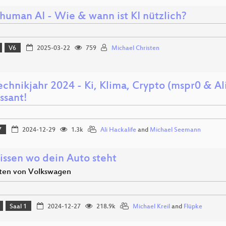
human AI - Wie & wann ist KI nützlich?
V6
2025-03-22
759
Michael Christen
chnikjahr 2024 - Ki, Klima, Crypto (mspr0 & Al
ssant!
7
2024-12-29
1.3k
Ali Hackalife
and
Michael Seemann
issen wo dein Auto steht
ten von Volkswagen
Saal 1
2024-12-27
218.9k
Michael Kreil
and
Flüpke