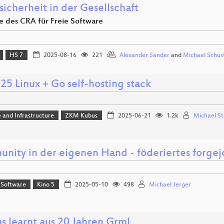
icherheit in der Gesellschaft
le des CRA für Freie Software
HS 7
2025-08-16
221
Alexander Sander
and
Michael Schus
25 Linux + Go self-hosting stack
 and Infrastructure
ZKM Kubus
2025-06-21
1.2k
Michael St
nity in der eigenen Hand - föderiertes forgej
 Software
Kino 5
2025-05-10
498
Michael Jerger
s learnt aus 20 Jahren Grml