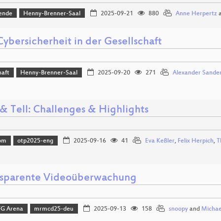
ende
Henny-Brenner-Saal
2025-09-21
880
Anne Herpertz
ybersicherheit in der Gesellschaft
haft
Henny-Brenner-Saal
2025-09-20
271
Alexander Sande
& Tell: Challenges & Highlights
om
otp2025-eng
2025-09-16
41
Eva Keßler
,
Felix Herpich
,
T
nsparente Videoüberwachung
FG Arena
mrmcd25-deu
2025-09-13
158
snoopy
and
Michael