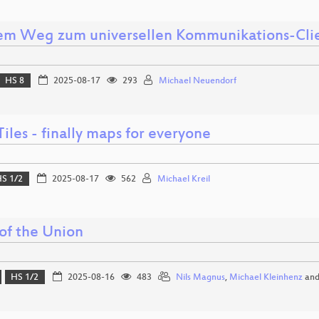
em Weg zum universellen Kommunikations-Cli
HS 8
2025-08-17
293
Michael Neuendorf
iles - finally maps for everyone
S 1/2
2025-08-17
562
Michael Kreil
 of the Union
HS 1/2
2025-08-16
483
Nils Magnus
,
Michael Kleinhenz
an