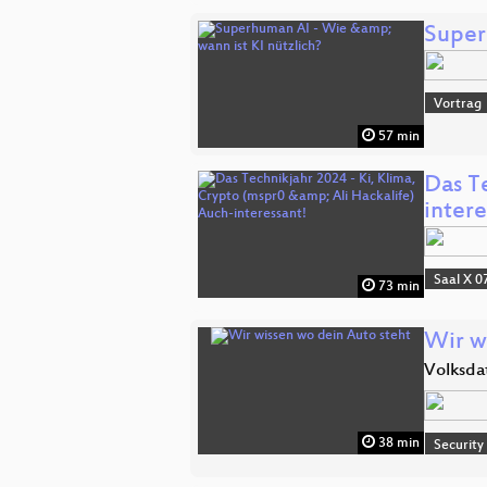
Super
Vortrag
57 min
Das Te
intere
Saal X 0
73 min
Wir w
Volksda
38 min
Security