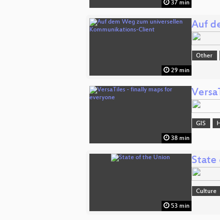
37 min
Auf d
Other
29 min
VersaT
GIS
H
38 min
State
Culture
53 min