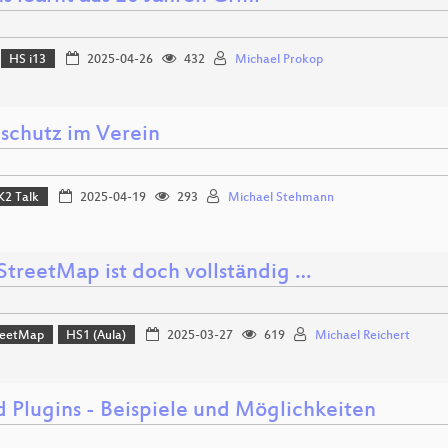
HS i13
2025-04-26
432
Michael Prokop
schutz im Verein
K2 Talk
2025-04-19
293
Michael Stehmann
treetMap ist doch vollständig …
reetMap
HS1 (Aula)
2025-03-27
619
Michael Reichert
d Plugins - Beispiele und Möglichkeiten