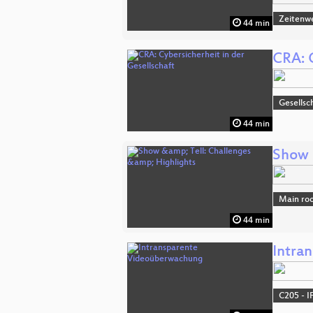
Zeitenw
44 min
CRA: C
Gesellsc
44 min
Show 
Main ro
44 min
Intra
C205 - I