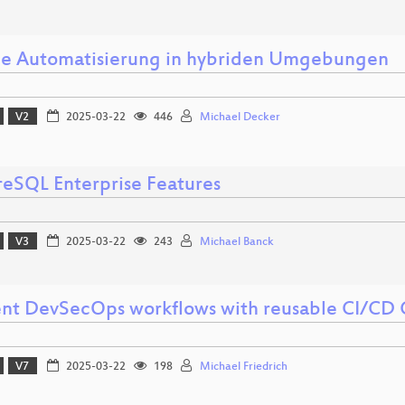
le Automatisierung in hybriden Umgebungen
V2
2025-03-22
446
Michael Decker
reSQL Enterprise Features
V3
2025-03-22
243
Michael Banck
ient DevSecOps workflows with reusable CI/C
V7
2025-03-22
198
Michael Friedrich