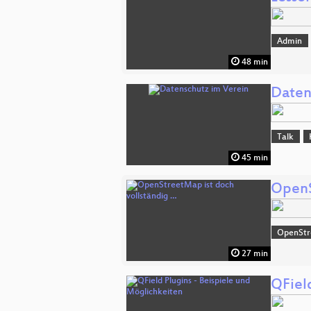
Admin
48 min
Daten
Talk
45 min
OpenS
OpenSt
27 min
QFiel