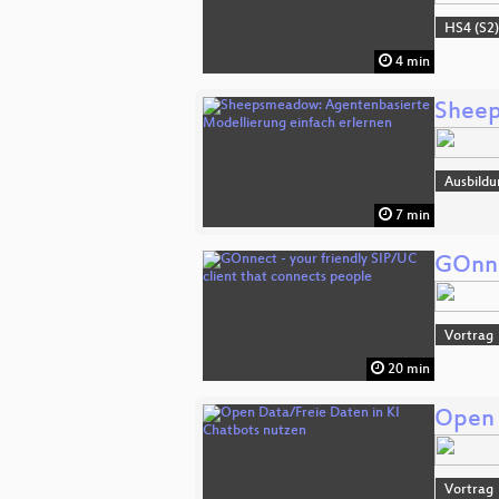
HS4 (S2
4 min
Sheep
Ausbildu
7 min
GOnne
Vortrag
20 min
Open 
Vortrag