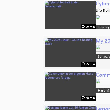
Cybers
Die Rol
60 min
Security
My 20
Software
55 min
Commu
Hard- &
28 min
Lesson