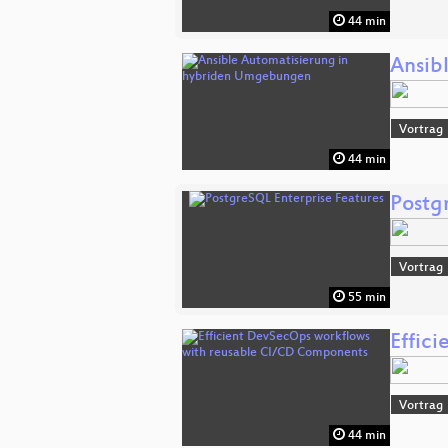
44 min
Ansib
Vortrag
44 min
Postg
Vortrag
55 min
Effic
Vortrag
44 min