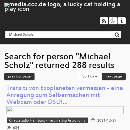
Search for person "Michael
Scholz" returned 288 results
previous page
Sort by
next page
Transits von Exoplaneten vermessen - eine
Anregung zum Selbermachen mit
Webcam oder DSLR…
Chaosstudio Hamburg - Fascinating Astronomy
2021-12-29
634