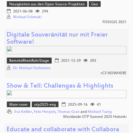
Neuigkeiten aus den Open-Source-Projekten
Geo
2021-06-08
294
Michael Schmuki
FOSSGIS 2021
Digitale Souveränität nur mit Freier
Software!
RemoteRheinRuhrStage
2021-12-29
203
Dr. Michael Stehmann
rC3 NOWHERE
Show & Tell: Challenges & Highlights
Main room
otp2025-eng
2025-09-16
41
Eva Keßler
,
Felix Herpich
,
Thomas Gran
and
Michael Tsang
Worldwide OTP Summit 2025 Helsinki
Educate and collaborate with Collabora