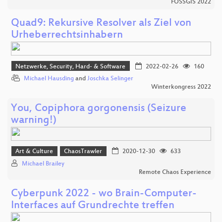
FOSSGIS 2022
Quad9: Rekursive Resolver als Ziel von
Urheberrechtsinhabern
Netzwerke, Security, Hard- & Software
2022-02-26
160
Michael Hausding
and
Joschka Selinger
Winterkongress 2022
You, Copiphora gorgonensis (Seizure
warning!)
Art & Culture
ChaosTrawler
2020-12-30
633
Michael Brailey
Remote Chaos Experience
Cyberpunk 2022 - wo Brain-Computer-
Interfaces auf Grundrechte treffen