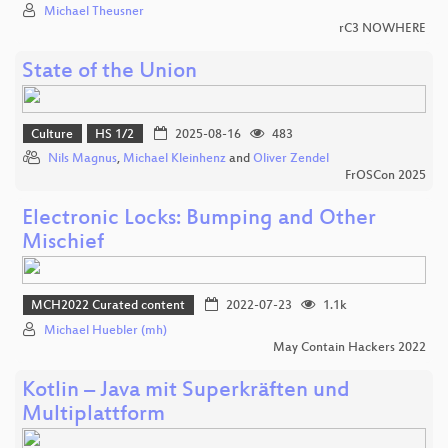
Michael Theusner
rC3 NOWHERE
State of the Union
Culture
HS 1/2
2025-08-16
483
Nils Magnus
,
Michael Kleinhenz
and
Oliver Zendel
FrOSCon 2025
Electronic Locks: Bumping and Other
Mischief
MCH2022 Curated content
2022-07-23
1.1k
Michael Huebler (mh)
May Contain Hackers 2022
Kotlin – Java mit Superkräften und
Multiplattform