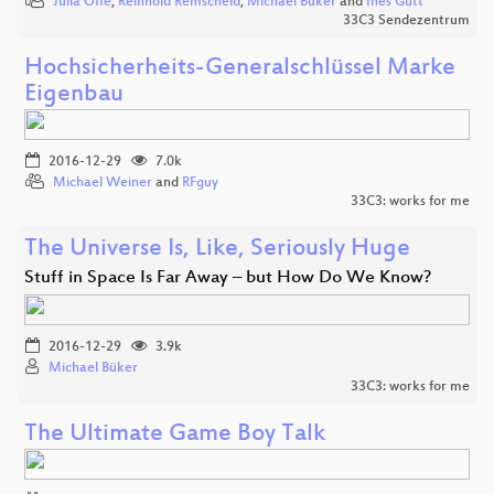
Julia Offe
,
Reinhold Remscheid
,
Michael Büker
and
Ines Gütt
33C3 Sendezentrum
Hochsicherheits-Generalschlüssel Marke
Eigenbau
2016-12-29
7.0k
Michael Weiner
and
RFguy
33C3: works for me
The Universe Is, Like, Seriously Huge
Stuff in Space Is Far Away – but How Do We Know?
2016-12-29
3.9k
Michael Büker
33C3: works for me
The Ultimate Game Boy Talk