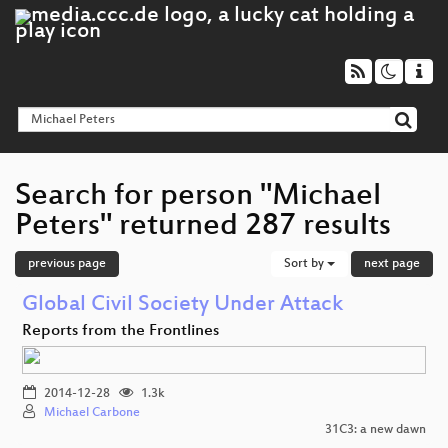
Search for person "Michael
Peters" returned 287 results
previous page
Sort by
next page
Global Civil Society Under Attack
Reports from the Frontlines
2014-12-28
1.3k
Michael Carbone
31C3: a new dawn