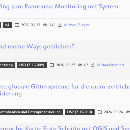
ing zum Panorama: Monitoring mit System
V4
2026-03-28
346
Michael Ziegler
nd meine Ways geblieben?
reetMap
HS3 (ZHG 009)
2026-03-27
62
Michael Reichert
ete globale Gittersysteme für die raum-zeitlic
isierung
Datenbanken und Datenprozessierung
HS2 (ZHG 010)
2026-03-26
ensor bis Karte: Erste Schritte mit QGIS und Se