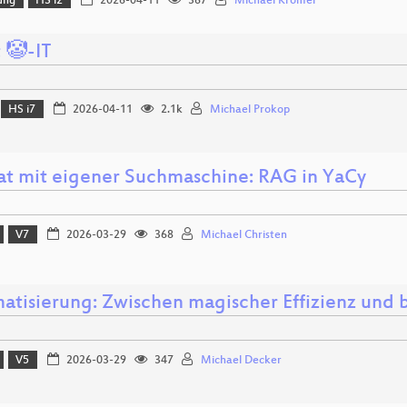
ung
HS i2
2026-04-11
367
Michael Kromer
 🤡-IT
HS i7
2026-04-11
2.1k
Michael Prokop
at mit eigener Suchmaschine: RAG in YaCy
V7
2026-03-29
368
Michael Christen
atisierung: Zwischen magischer Effizienz und b
V5
2026-03-29
347
Michael Decker