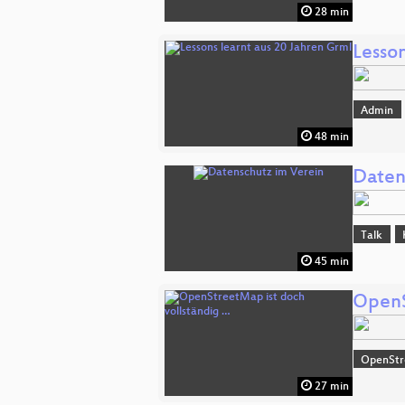
28 min
Lesson
Admin
48 min
Daten
Talk
45 min
OpenS
OpenSt
27 min