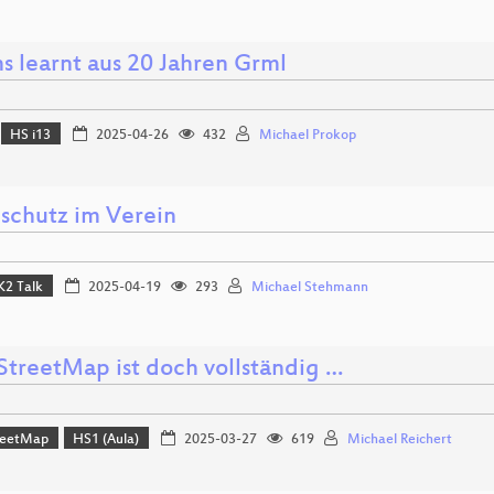
s learnt aus 20 Jahren Grml
HS i13
2025-04-26
432
Michael Prokop
schutz im Verein
K2 Talk
2025-04-19
293
Michael Stehmann
treetMap ist doch vollständig …
reetMap
HS1 (Aula)
2025-03-27
619
Michael Reichert