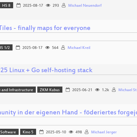
HS 8
2025-08-17
293
Michael Neuendorf
iles - finally maps for everyone
S 1/2
2025-08-17
564
Michael Kreil
25 Linux + Go self-hosting stack
 and Infrastructure
ZKM Kubus
2025-06-21
1.2k
Michael St
nity in der eigenen Hand - föderiertes forgej
 Software
Kino 5
2025-05-10
498
Michael Jerger