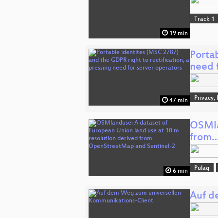
Track 1
19 min
Portab
need 
Privacy,
47 min
OSMla
from
Pulag
6 min
Auf d