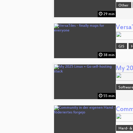
Other
29 min
VersaT
GIS
H
38 min
My 20
Software
55 min
Commu
Hard- &