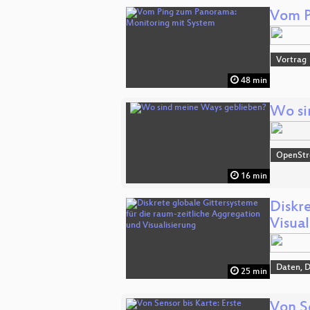
Vom P
Vortrag
48 min
Wo si
OpenSt
16 min
Diskr
Visual
Daten, 
25 min
Von S