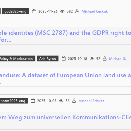
god2025-eng
2025-11-26
582
Michael Kuckuk
le identites (MSC 2787) and the GDPR right to 
for…
 Policy & Moderation
Ada Byron
2025-10-18
92
Michael S.
nduse: A dataset of European Union land use a
…
sotm2025-eng
2025-10-03
58
Michael Schultz
em Weg zum universellen Kommunikations-Cli