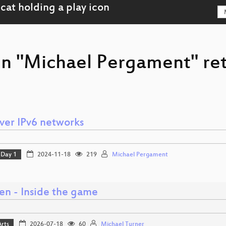
on "Michael Pergament" re
over IPv6 networks
Day 1
2024-11-18
219
Michael Pergament
en - Inside the game
Arts
2026-07-18
60
Michael Turner