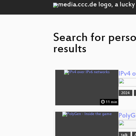
Search for pers
results
IPv4 
2024
11 min
PolyG
talk