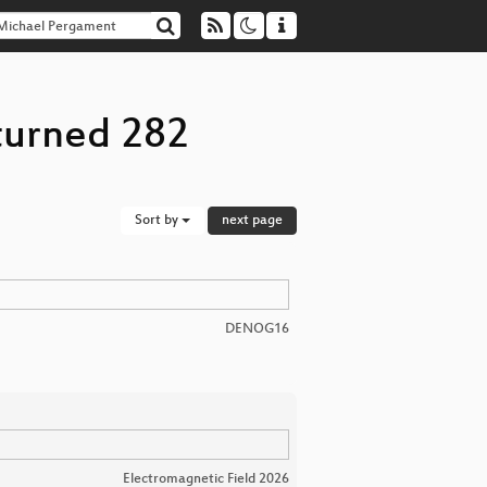
turned 282
Sort by
next page
DENOG16
Electromagnetic Field 2026