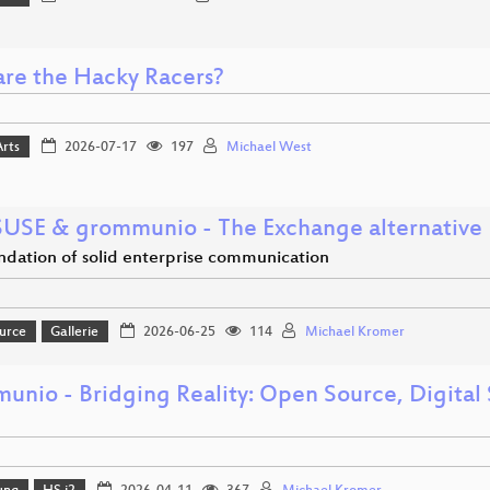
re the Hacky Racers?
Arts
2026-07-17
197
Michael West
USE & grommunio - The Exchange alternative
ndation of solid enterprise communication
urce
Gallerie
2026-06-25
114
Michael Kromer
unio - Bridging Reality: Open Source, Digital