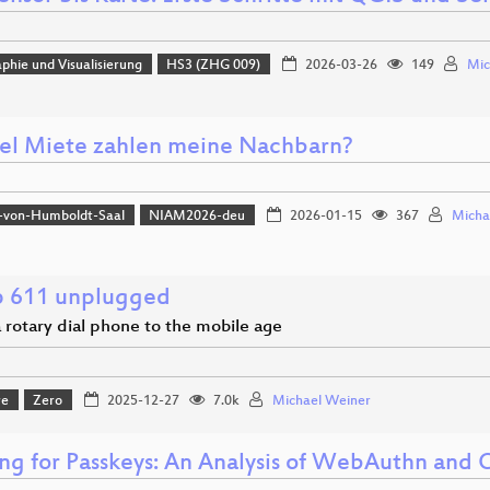
phie und Visualisierung
HS3 (ZHG 009)
2026-03-26
149
Mic
el Miete zahlen meine Nachbarn?
-von-Humboldt-Saal
NIAM2026-deu
2026-01-15
367
Micha
 611 unplugged
 rotary dial phone to the mobile age
re
Zero
2025-12-27
7.0k
Michael Weiner
ing for Passkeys: An Analysis of WebAuthn and