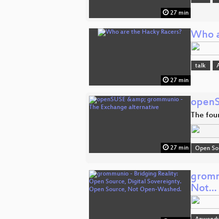
27 min
Who a
talk
27 min
openS
The fou
27 min
Open So
gromm
Not…