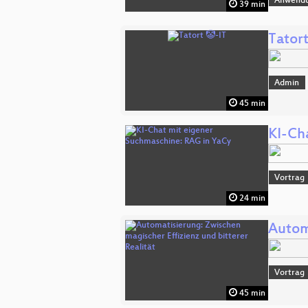
Anwend
39 min
Tatort
Admin
45 min
KI-Ch
Vortrag
24 min
Autom
Vortrag
45 min