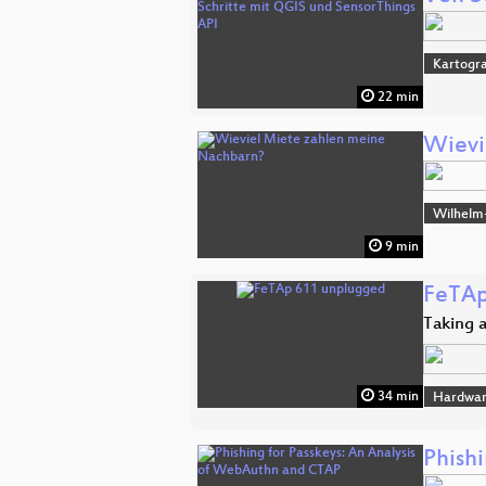
Kartogra
22 min
Wievi
Wilhelm
9 min
FeTAp
Taking a
34 min
Hardwa
Phish