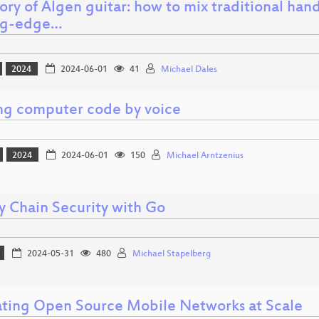
ory of Älgen guitar: how to mix traditional ha
ng-edge…
2024
2024-06-01
41
Michael Dales
ng computer code by voice
2024
2024-06-01
150
Michael Arntzenius
y Chain Security with Go
2024-05-31
480
Michael Stapelberg
ting Open Source Mobile Networks at Scale