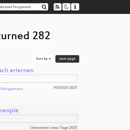
turned 282
Sort by
next page
ach erlernen
FOSSGIS 2025
l Brüggemann
 people
Chemnitzer Linux-Tage 2025