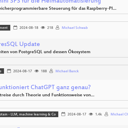
mini SPS für die Heimautomatisierung
eicherprogrammierbare Steuerung für das Raspberry-PI…
ment
2024-08-18
218
Michael Schwab
resSQL Update
iten von PostgreSQL und dessen Ökosystem
e
2024-08-17
188
Michael Banck
unktioniert ChatGPT ganz genau?
itreise durch Theorie und Funktionsweise von…
aptain - LLM, machine learning & Co
2024-08-17
1.4k
Michael Ch