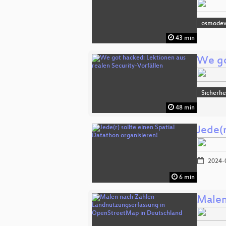
osmode
43 min
We go
Sicherhe
48 min
Jede(r
2024-
6 min
Malen