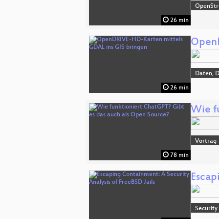
OpenSt
26 min
OpenD
Daten, 
26 min
Wie f
Vortrag
78 min
Escapi
Security