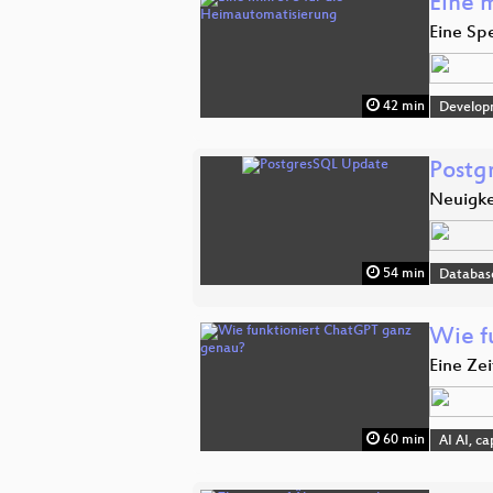
Eine 
Eine Sp
42 min
Develop
Postg
Neuigke
54 min
Databas
Wie f
Eine Ze
60 min
AI AI, c