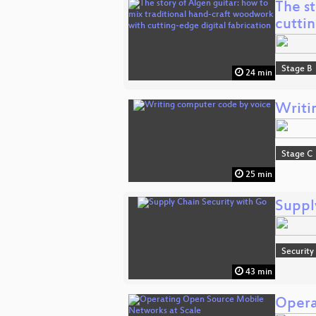
The st
cutti
Stage B
24 min
Writi
Stage C
25 min
Suppl
Security
43 min
Opera