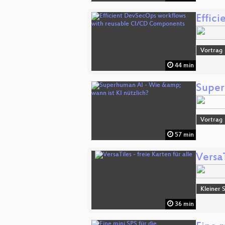
Effic
Vortrag
44 min
Super
Vortrag
57 min
VersaT
Kleiner 
36 min