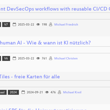
ient DevSecOps workflows with reusable CI/C
V7
2025-03-22
198
Michael Friedrich
human AI - Wie & wann ist KI nützlich?
V6
2025-03-22
761
Michael Christen
iles - freie Karten für alle
Saal
2024
2024-09-21
476
Michael Kreil