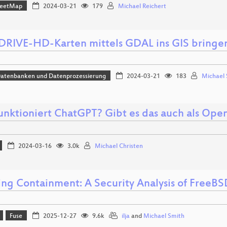
reetMap
2024-03-21
179
Michael Reichert
RIVE-HD-Karten mittels GDAL ins GIS bringe
Datenbanken und Datenprozessierung
2024-03-21
183
Michael 
unktioniert ChatGPT? Gibt es das auch als Ope
2024-03-16
3.0k
Michael Christen
ng Containment: A Security Analysis of FreeBSD
Fuse
2025-12-27
9.6k
ilja
and
Michael Smith