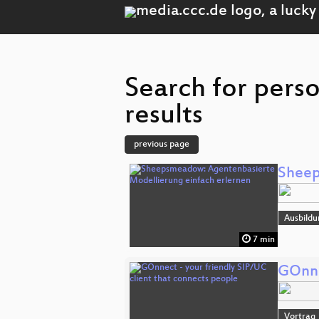
Search for pers
results
previous page
Sheep
Ausbildu
7 min
GOnne
Vortrag