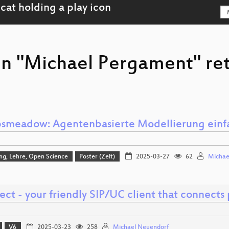
on "Michael Pergament" re
smeadow: Agentenbasierte Modellierung einf
ng, Lehre, Open Science
Poster (Zelt)
2025-03-27
62
Michae
ct - your friendly SIP/UC client that connects
V6
2025-03-23
258
Michael Neuendorf