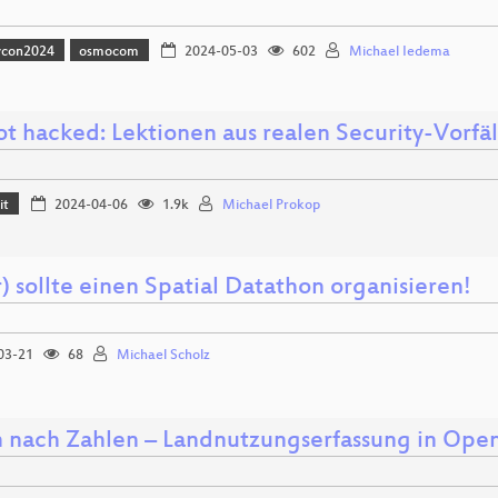
vcon2024
osmocom
2024-05-03
602
Michael Iedema
t hacked: Lektionen aus realen Security-Vorfä
it
2024-04-06
1.9k
Michael Prokop
) sollte einen Spatial Datathon organisieren!
03-21
68
Michael Scholz
 nach Zahlen – Landnutzungserfassung in Ope