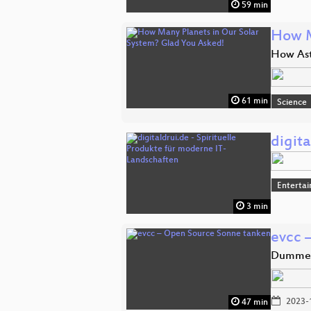
59 min
How M
How Ast
61 min
Science
digita
Enterta
3 min
evcc 
Dumme W
2023-
47 min