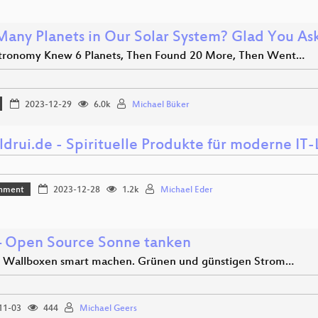
any Planets in Our Solar System? Glad You As
ronomy Knew 6 Planets, Then Found 20 More, Then Went…
2023-12-29
6.0k
Michael Büker
ldrui.de - Spirituelle Produkte für moderne IT
inment
2023-12-28
1.2k
Michael Eder
– Open Source Sonne tanken
allboxen smart machen. Grünen und günstigen Strom…
11-03
444
Michael Geers