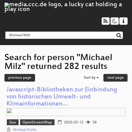
Search for person "Michael
Milz" returned 282 results
previous page
Sort by
next page
Javascript-Bibliotheken zur Einbindung
von historischen Umwelt- und
Klimainformationen…
Geo
OpenStreeetMap
2020-03-12
58
Michael Kahle