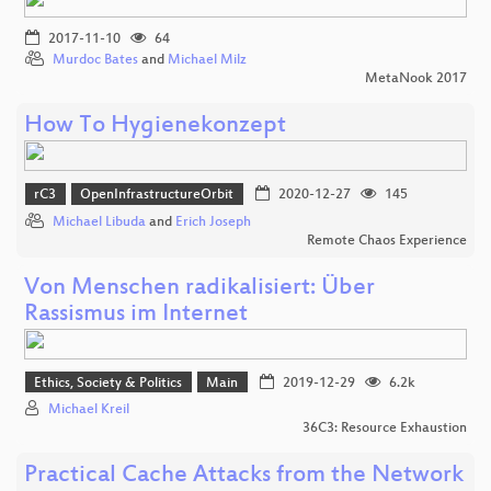
2017-11-10
64
Murdoc Bates
and
Michael Milz
MetaNook 2017
How To Hygienekonzept
rC3
OpenInfrastructureOrbit
2020-12-27
145
Michael Libuda
and
Erich Joseph
Remote Chaos Experience
Von Menschen radikalisiert: Über
Rassismus im Internet
Ethics, Society & Politics
Main
2019-12-29
6.2k
Michael Kreil
36C3: Resource Exhaustion
Practical Cache Attacks from the Network