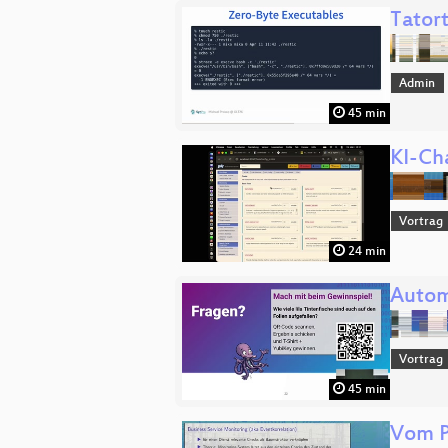
Tatort
Admin
45 min
KI-Ch
Vortrag
24 min
Autom
Vortrag
45 min
Vom P