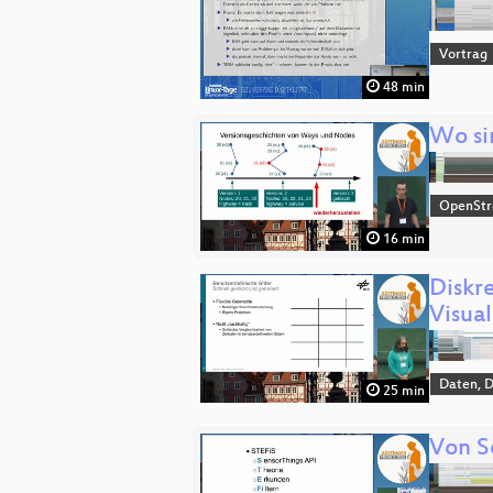
Vortrag
48 min
Wo si
OpenSt
16 min
Diskr
Visual
Daten, 
25 min
Von S