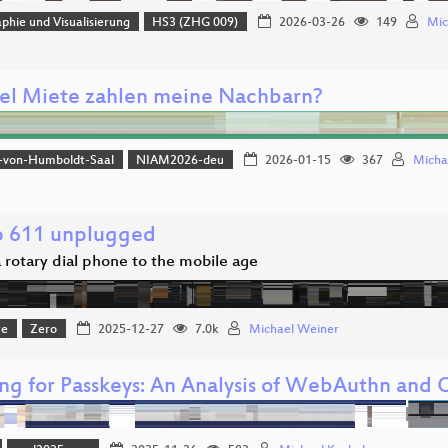
phie und Visualisierung
HS3 (ZHG 009)
2026-03-26
149
Mic
el Miete zahlen meine Nachbarn?
-von-Humboldt-Saal
NIAM2026-deu
2026-01-15
367
Micha
 611 unplugged
 rotary dial phone to the mobile age
re
Zero
2025-12-27
7.0k
Michael Weiner
ing for Passkeys: An Analysis of WebAuthn and