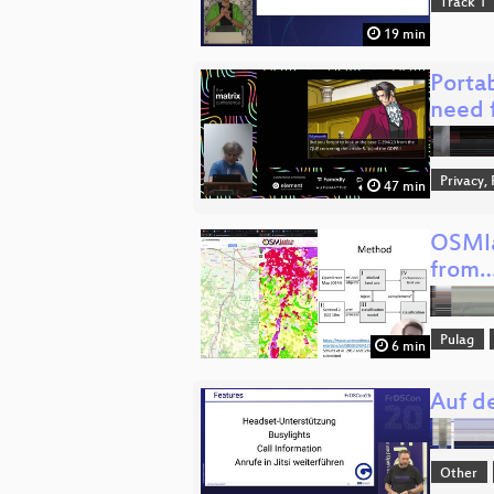
Track 1
19 min
Portab
need 
Privacy,
47 min
OSMla
from
Pulag
6 min
Auf d
Other