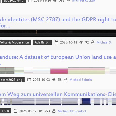
god2025-eng
2025-11-26
582
Michael Kuckuk
le identites (MSC 2787) and the GDPR right to 
for…
 Policy & Moderation
Ada Byron
2025-10-18
92
Michael S.
nduse: A dataset of European Union land use a
…
sotm2025-eng
2025-10-03
58
Michael Schultz
em Weg zum universellen Kommunikations-Cli
HS 8
2025-08-17
293
Michael Neuendorf