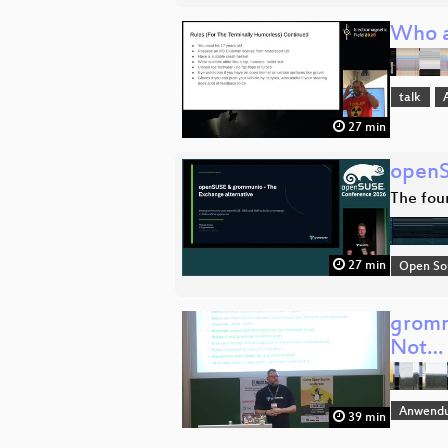
Who a
talk
27 min
openS
The fou
27 min
Open So
gromm
Not…
Anwend
39 min