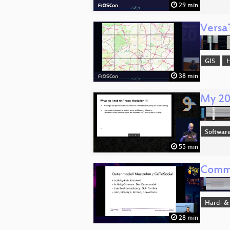
29 min
VersaT
GIS
H
38 min
My 20
Software
55 min
Commu
Hard- &
28 min