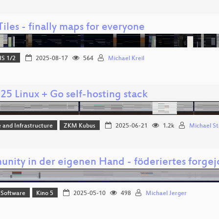
iles - finally maps for everyone
S 1/2
2025-08-17
564
Michael Kreil
25 Linux + Go self-hosting stack
 and Infrastructure
ZKM Kubus
2025-06-21
1.2k
Michael St
nity in der eigenen Hand - föderiertes forgej
 Software
Kino 5
2025-05-10
498
Michael Jerger