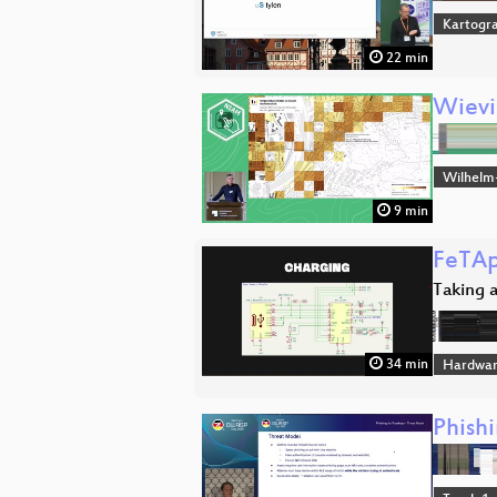
Kartogra
22 min
Wievi
Wilhelm
9 min
FeTAp
Taking a
34 min
Hardwa
Phish