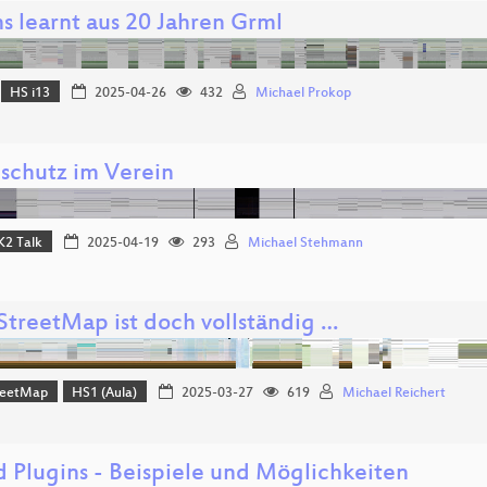
s learnt aus 20 Jahren Grml
HS i13
2025-04-26
432
Michael Prokop
schutz im Verein
K2 Talk
2025-04-19
293
Michael Stehmann
treetMap ist doch vollständig …
reetMap
HS1 (Aula)
2025-03-27
619
Michael Reichert
d Plugins - Beispiele und Möglichkeiten