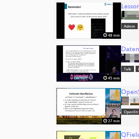
Lesson
Admin
48 min
Daten
Talk
45 min
OpenS
OpenSt
27 min
QFiel