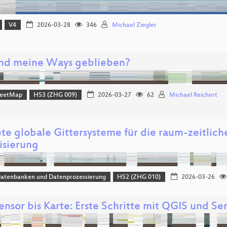
V4
2026-03-28
346
Michael Ziegler
nd meine Ways geblieben?
reetMap
HS3 (ZHG 009)
2026-03-27
62
Michael Reichert
ete globale Gittersysteme für die raum-zeitlic
isierung
Datenbanken und Datenprozessierung
HS2 (ZHG 010)
2026-03-26
ensor bis Karte: Erste Schritte mit QGIS und Se