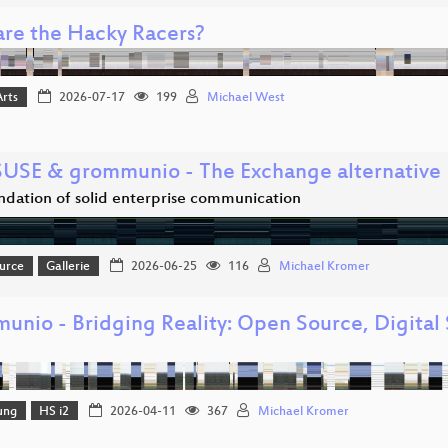
re the Hacky Racers?
Arts
2026-07-17
199
Michael West
USE & grommunio - The Exchange alternative
ndation of solid enterprise communication
urce
Gallerie
2026-06-25
116
Michael Kromer
unio - Bridging Reality: Open Source, Digital
ung
HS i2
2026-04-11
367
Michael Kromer