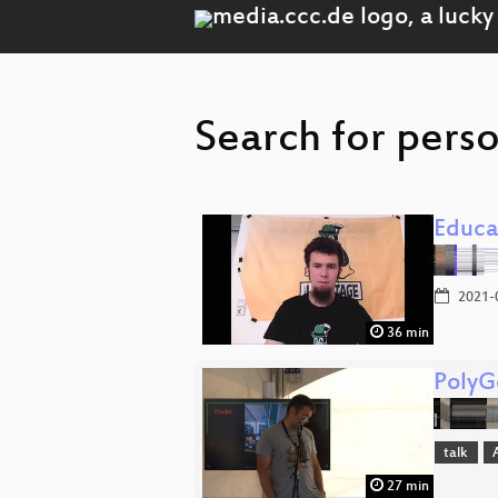
Search for pers
Educa
2021-
36 min
PolyG
talk
27 min