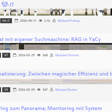
 🤡-IT
HS i7
2026-04-11
2.1k
Michael Prokop
at mit eigener Suchmaschine: RAG in YaCy
V7
2026-03-29
368
Michael Christen
atisierung: Zwischen magischer Effizienz und b
V5
2026-03-29
347
Michael Decker
ing zum Panorama: Monitoring mit System