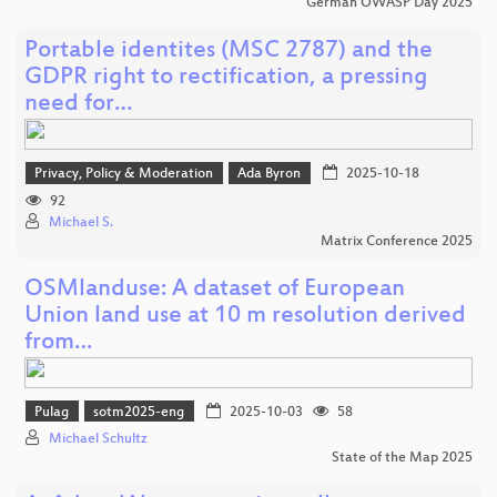
German OWASP Day 2025
Portable identites (MSC 2787) and the
GDPR right to rectification, a pressing
need for…
Privacy, Policy & Moderation
Ada Byron
2025-10-18
92
Michael S.
Matrix Conference 2025
OSMlanduse: A dataset of European
Union land use at 10 m resolution derived
from…
Pulag
sotm2025-eng
2025-10-03
58
Michael Schultz
State of the Map 2025