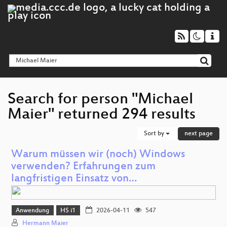
Search for person "Michael
Maier" returned 294 results
Sort by
next page
Warum müssen wir (noch) Windows
verwenden? Erfahrungen zum
langfristigen Einsatz von…
Anwendung
HS i1
2026-04-11
547
Hermann Maier