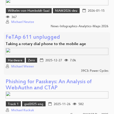
Wilhelm-von-Humboldt-Saal
NIAM2026-deu
2026-01-15
367
Michael Neutze
News-Infographics-Analytics-Maps 2026
FeTAp 611 unplugged
Taking a rotary dial phone to the mobile age
Hardware
Zero
2025-12-27
7.0k
Michael Weiner
39C3: Power Cycles
Phishing for Passkeys: An Analysis of
WebAuthn and CTAP
Track 1
god2025-eng
2025-11-26
582
Michael Kuckuk