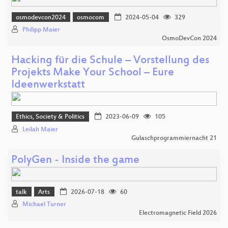
osmodevcon2024
osmocom
2024-05-04
329
Philipp Maier
OsmoDevCon 2024
Hacking für die Schule – Vorstellung des
Projekts Make Your School – Eure
Ideenwerkstatt
Ethics, Society & Politics
2023-06-09
105
Leilah Maier
Gulaschprogrammiernacht 21
PolyGen - Inside the game
talk
Arts
2026-07-18
60
Michael Turner
Electromagnetic Field 2026