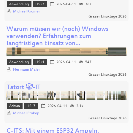
Anwendung
HS i2
2026-04-11
367
Michael Kromer
Grazer Linuxtage 2026
Warum müssen wir (noch) Windows
verwenden? Erfahrungen zum
langfristigen Einsatz von…
Anwendung
HS i1
2026-04-11
547
Hermann Maier
Grazer Linuxtage 2026
Tatort 🤡-IT
Admin
HS i7
2026-04-11
2.1k
Michael Prokop
Grazer Linuxtage 2026
C-ITS: Mit einem ESP32 Ampeln,