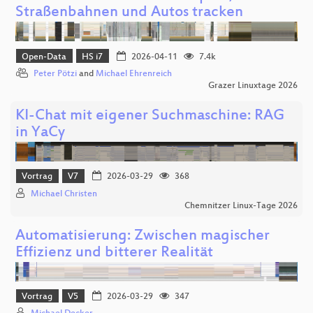
Straßenbahnen und Autos tracken
Open-Data
HS i7
2026-04-11
7.4k
Peter Pötzi
and
Michael Ehrenreich
Grazer Linuxtage 2026
KI-Chat mit eigener Suchmaschine: RAG
in YaCy
Vortrag
V7
2026-03-29
368
Michael Christen
Chemnitzer Linux-Tage 2026
Automatisierung: Zwischen magischer
Effizienz und bitterer Realität
Vortrag
V5
2026-03-29
347