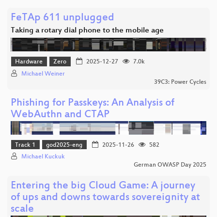
FeTAp 611 unplugged
Taking a rotary dial phone to the mobile age
Hardware
Zero
2025-12-27
7.0k
Michael Weiner
39C3: Power Cycles
Phishing for Passkeys: An Analysis of
WebAuthn and CTAP
Track 1
god2025-eng
2025-11-26
582
Michael Kuckuk
German OWASP Day 2025
Entering the big Cloud Game: A journey
of ups and downs towards sovereignity at
scale