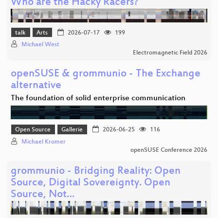
Who are the Hacky Racers?
talk
Arts
2026-07-17
199
Michael West
Electromagnetic Field 2026
openSUSE & grommunio - The Exchange
alternative
The foundation of solid enterprise communication
Open Source
Gallerie
2026-06-25
116
Michael Kromer
openSUSE Conference 2026
grommunio - Bridging Reality: Open
Source, Digital Sovereignty. Open
Source, Not…