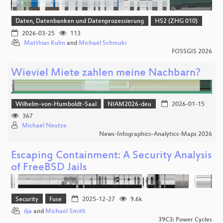
Daten, Datenbanken und Datenprozessierung
HS2 (ZHG 010)
2026-03-25
113
Matthias Kuhn
and
Michael Schmuki
FOSSGIS 2026
Wieviel Miete zahlen meine Nachbarn?
Wilhelm-von-Humboldt-Saal
NIAM2026-deu
2026-01-15
367
Michael Neutze
News-Infographics-Analytics-Maps 2026
Escaping Containment: A Security Analysis
of FreeBSD Jails
Security
Fuse
2025-12-27
9.6k
ilja
and
Michael Smith
39C3: Power Cycles