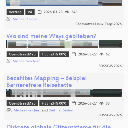
Vortrag
V4
2026-03-28
346
Michael Ziegler
Chemnitzer Linux-Tage 2026
Wo sind meine Ways geblieben?
OpenStreetMap
HS3 (ZHG 009)
2026-03-27
62
Michael Reichert
FOSSGIS 2026
Bezahltes Mapping – Beispiel
Barrierefreie Reisekette
OpenStreetMap
HS3 (ZHG 009)
2026-03-27
93
Michael Reichert
and
Dietmar Seifert
FOSSGIS 2026
Diskrete globale Gittersysteme für die