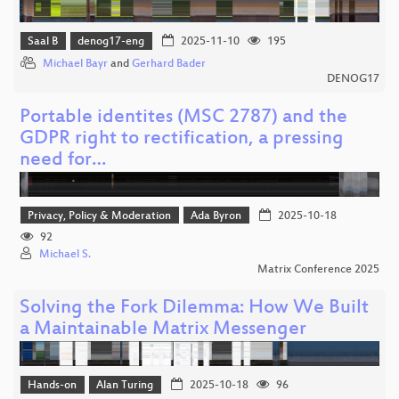
Saal B
denog17-eng
2025-11-10
195
Michael Bayr
and
Gerhard Bader
DENOG17
Portable identites (MSC 2787) and the
GDPR right to rectification, a pressing
need for…
Privacy, Policy & Moderation
Ada Byron
2025-10-18
92
Michael S.
Matrix Conference 2025
Solving the Fork Dilemma: How We Built
a Maintainable Matrix Messenger
Hands-on
Alan Turing
2025-10-18
96