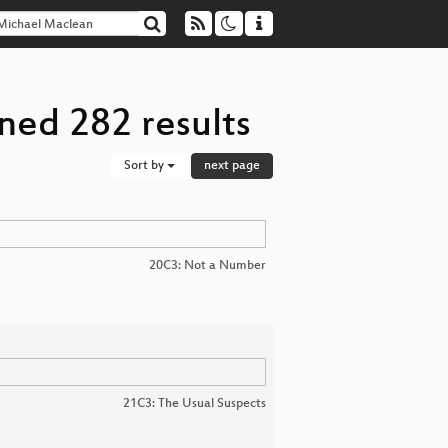
ned 282 results
Sort by
next page
20C3: Not a Number
21C3: The Usual Suspects