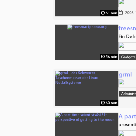
2008-
61 min
frees
Ein Def
56 min
Gadgets
grml 
Administ
60 min
A part
present