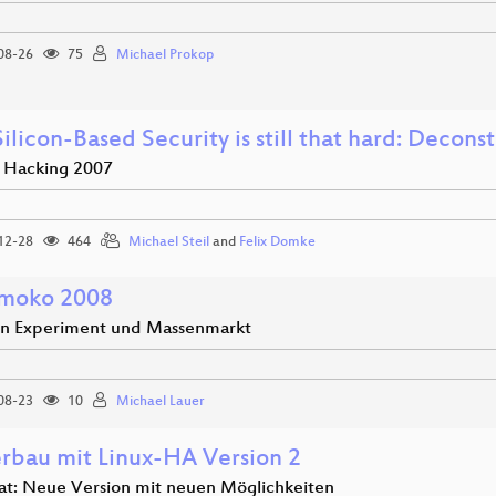
08-26
75
Michael Prokop
licon-Based Security is still that hard: Decons
 Hacking 2007
12-28
464
Michael Steil
and
Felix Domke
moko 2008
n Experiment und Massenmarkt
08-23
10
Michael Lauer
erbau mit Linux-HA Version 2
at: Neue Version mit neuen Möglichkeiten