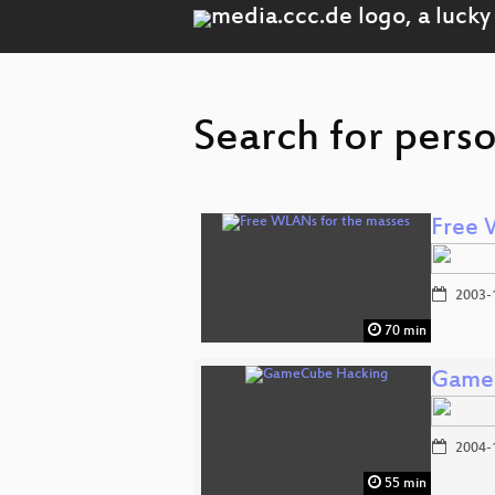
Search for pers
Free 
2003-
70 min
Game
2004-
55 min