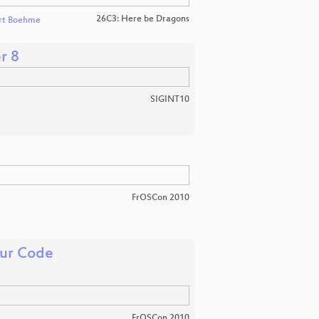
26C3: Here be Dragons
rt Boehme
r 8
SIGINT10
FrOSCon 2010
nur Code
FrOSCon 2010