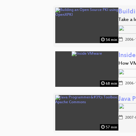
Build
Take a l
2006-
54 min
Insid
How VMw
2006-
68 min
Java 
2007-
57 min