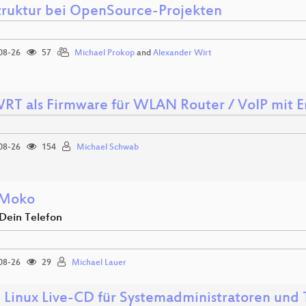
struktur bei OpenSource-Projekten
08-26
57
Michael Prokop
and
Alexander Wirt
RT als Firmware für WLAN Router / VoIP mit
08-26
154
Michael Schwab
Moko
 Dein Telefon
08-26
29
Michael Lauer
- Linux Live-CD für Systemadministratoren und