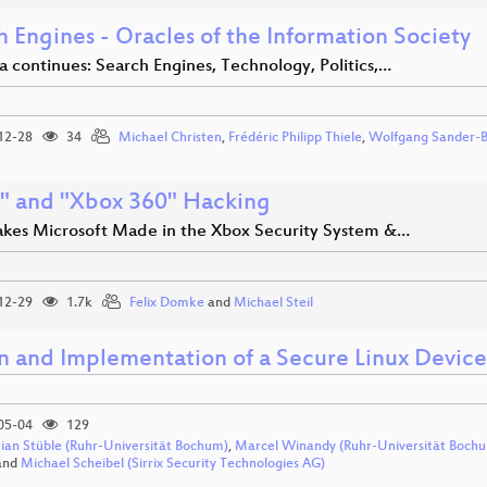
 Engines - Oracles of the Information Society
 continues: Search Engines, Technology, Politics,…
12-28
34
Michael Christen
,
Frédéric Philipp Thiele
,
Wolfgang Sander-
" and "Xbox 360" Hacking
akes Microsoft Made in the Xbox Security System &…
12-29
1.7k
Felix Domke
and
Michael Steil
n and Implementation of a Secure Linux Device
05-04
129
tian Stüble (Ruhr-Universität Bochum)
,
Marcel Winandy (Ruhr-Universität Boch
and
Michael Scheibel (Sirrix Security Technologies AG)