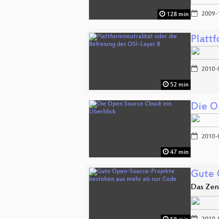
2009-
128 min
Platt
2010-
52 min
Die O
2010-
47 min
Gute 
Das Zen