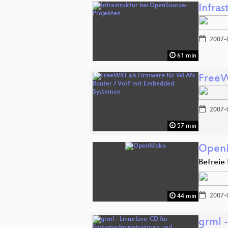
Infra
2007-
61 min
FreeW
2007-
57 min
Open
Befreie
2007-
44 min
grml 