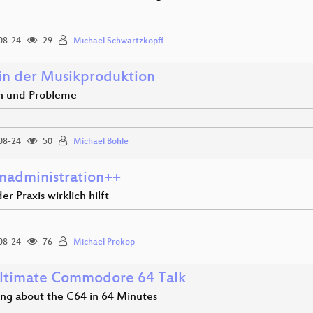
08-24
29
Michael Schwartzkopff
 in der Musikproduktion
n und Probleme
08-24
50
Michael Bohle
madministration++
er Praxis wirklich hilft
08-24
76
Michael Prokop
ltimate Commodore 64 Talk
ing about the C64 in 64 Minutes