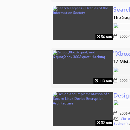
Search
The Saga
2005-
56 min
"Xbox
17 Mist
2005-
113 min
Desig
2006-
Chris
52 min
Bochum)