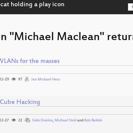
on "Michael Maclean" retur
WLANs for the masses
12-29
97
Jan Michael Hess
Cube Hacking
12-27
22
Felix Domke
,
Michael Steil
and
Rob Reilink