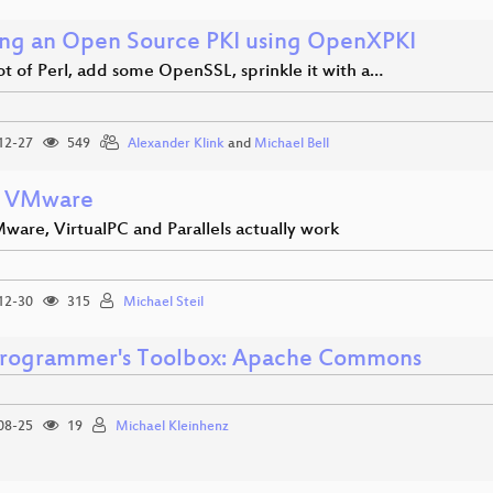
ing an Open Source PKI using OpenXPKI
ot of Perl, add some OpenSSL, sprinkle it with a…
12-27
549
Alexander Klink
and
Michael Bell
e VMware
are, VirtualPC and Parallels actually work
12-30
315
Michael Steil
Programmer's Toolbox: Apache Commons
08-25
19
Michael Kleinhenz