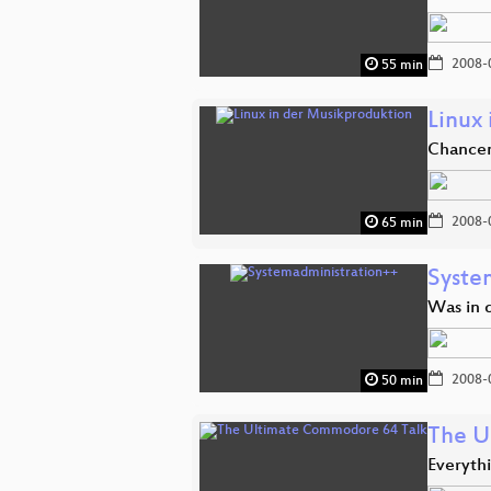
2008-
55 min
Linux
Chance
2008-
65 min
Syste
Was in d
2008-
50 min
The U
Everyth