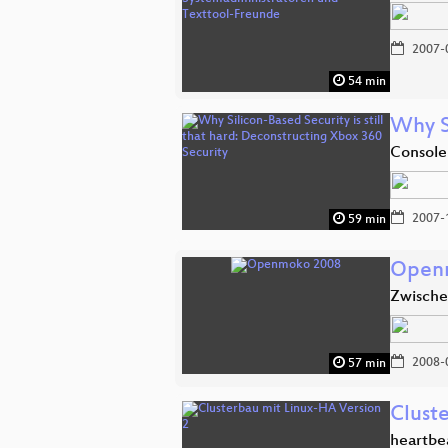
2007-
54 min
Why Si
Console
2007-
59 min
Open
Zwische
2008-
57 min
Clust
heartbe