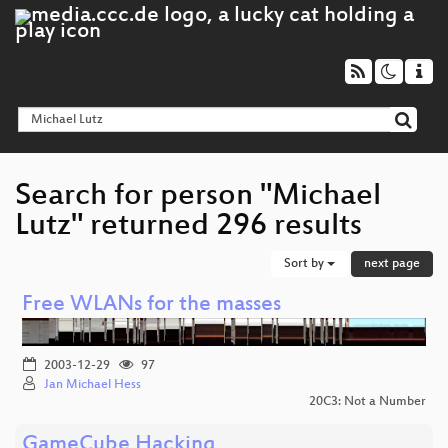
Search for person "Michael
Lutz" returned 296 results
Sort by
next page
Free WLANs for the masses
2003-12-29
97
Jan Michael Hess
20C3: Not a Number
GameCube Hacking