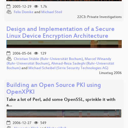
2005-12-29
1.7k
Felix Domke
and
Michael Steil
22C3: Private Investigations
Design and Implementation of a Secure
Linux Device Encryption Architecture
2006-05-04
129
Christian Stüble (Ruhr-Universität Bochum)
,
Marcel Winandy
(Ruhr-Universität Bochum)
,
Ahmad-Reza Sadeghi (Ruhr-Universität
Bochum)
and
Michael Scheibel (Sirrix Security Technologies AG)
Linuxtag 2006
Building an Open Source PKI using
OpenXPKI
Take a lot of Perl, add some OpenSSL, sprinkle it with
a…
2006-12-27
549