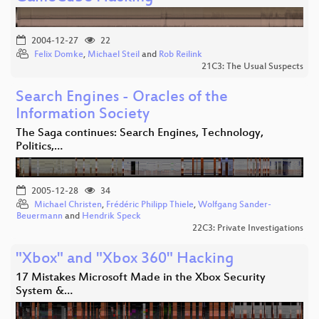
2004-12-27
22
Felix Domke
,
Michael Steil
and
Rob Reilink
21C3: The Usual Suspects
Search Engines - Oracles of the
Information Society
The Saga continues: Search Engines, Technology,
Politics,…
2005-12-28
34
Michael Christen
,
Frédéric Philipp Thiele
,
Wolfgang Sander-
Beuermann
and
Hendrik Speck
22C3: Private Investigations
"Xbox" and "Xbox 360" Hacking
17 Mistakes Microsoft Made in the Xbox Security
System &…