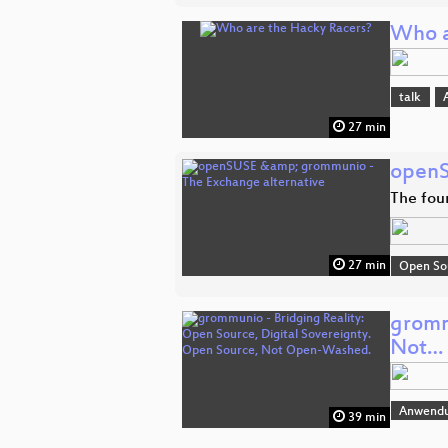
Who a
talk
27 min
openS
The fou
27 min
Open So
gromm
Not…
Anwend
39 min