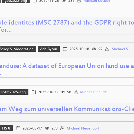
god2025-eng
2025-11-26
582
Michael Kuckuk
le identites (MSC 2787) and the GDPR right to 
for…
 Policy & Moderation
Ada Byron
2025-10-18
92
Michael S.
nduse: A dataset of European Union land use a
…
sotm2025-eng
2025-10-03
58
Michael Schultz
em Weg zum universellen Kommunikations-Cli
HS 8
2025-08-17
293
Michael Neuendorf