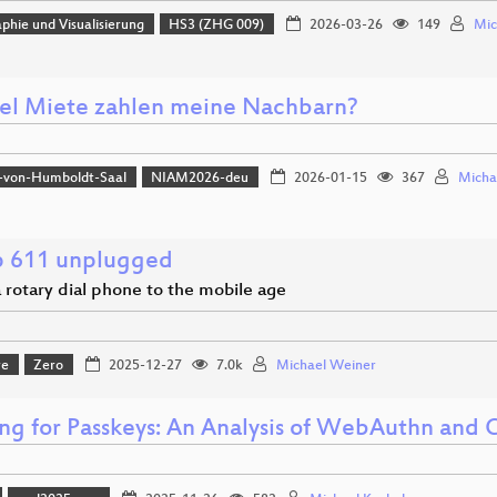
phie und Visualisierung
HS3 (ZHG 009)
2026-03-26
149
Mic
el Miete zahlen meine Nachbarn?
-von-Humboldt-Saal
NIAM2026-deu
2026-01-15
367
Micha
 611 unplugged
 rotary dial phone to the mobile age
re
Zero
2025-12-27
7.0k
Michael Weiner
ing for Passkeys: An Analysis of WebAuthn and