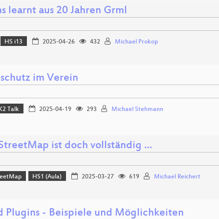
s learnt aus 20 Jahren Grml
HS i13
2025-04-26
432
Michael Prokop
schutz im Verein
K2 Talk
2025-04-19
293
Michael Stehmann
treetMap ist doch vollständig …
reetMap
HS1 (Aula)
2025-03-27
619
Michael Reichert
d Plugins - Beispiele und Möglichkeiten