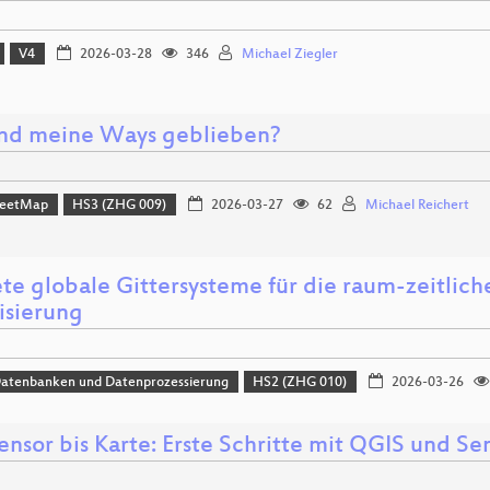
V4
2026-03-28
346
Michael Ziegler
nd meine Ways geblieben?
reetMap
HS3 (ZHG 009)
2026-03-27
62
Michael Reichert
ete globale Gittersysteme für die raum-zeitlic
isierung
Datenbanken und Datenprozessierung
HS2 (ZHG 010)
2026-03-26
ensor bis Karte: Erste Schritte mit QGIS und Se