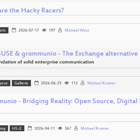
re the Hacky Racers?
Arts
2026-07-17
197
Michael West
USE & grommunio - The Exchange alternative
ndation of solid enterprise communication
urce
Gallerie
2026-06-25
112
Michael Kromer
unio - Bridging Reality: Open Source, Digital
ung
HS i2
2026-04-11
367
Michael Kromer