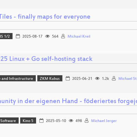
iles - finally maps for everyone
S 1/2
2025-08-17
564
Michael Kreil
25 Linux + Go self-hosting stack
 and Infrastructure
ZKM Kubus
2025-06-21
1.2k
Michael St
nity in der eigenen Hand - föderiertes forgej
 Software
Kino 5
2025-05-10
498
Michael Jerger