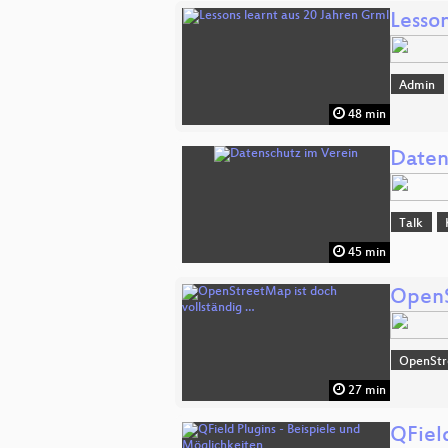
Lesson
Admin
48 min
Daten
Talk
45 min
OpenS
OpenSt
27 min
QFiel