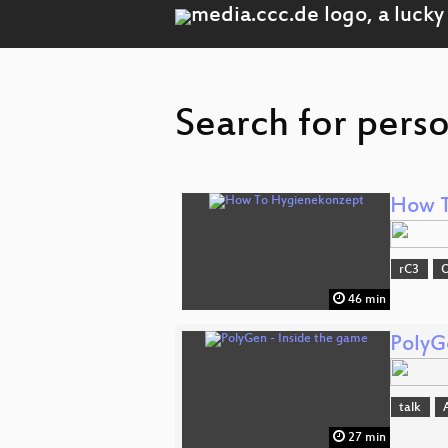
Search for pers
How T
rC3
O
46 min
PolyG
talk
27 min