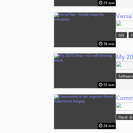
29 min
VersaT
GIS
H
38 min
My 20
Software
55 min
Commu
Hard- &
28 min