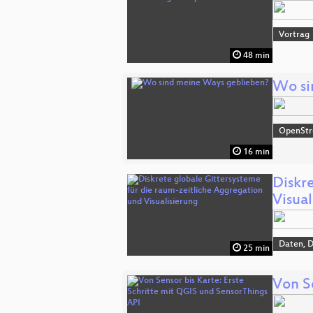
Vortrag
48 min
Wo si
OpenSt
16 min
Diskr
Visual
Daten, 
25 min
Von S