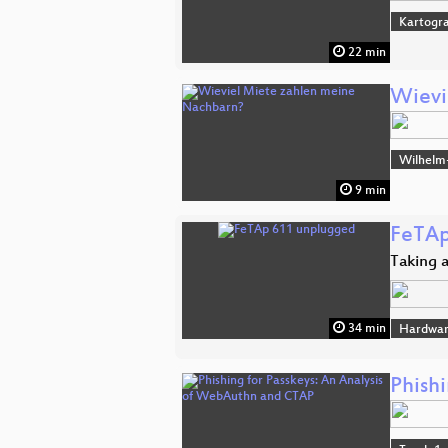
Kartogra
22 min
Wievi
Wilhelm
9 min
FeTAp
Taking a
34 min
Hardwa
Phish