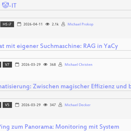
 🤡-IT
HS i7
2026-04-11
2.1k
Michael Prokop
at mit eigener Suchmaschine: RAG in YaCy
V7
2026-03-29
368
Michael Christen
atisierung: Zwischen magischer Effizienz und b
V5
2026-03-29
347
Michael Decker
ing zum Panorama: Monitoring mit System