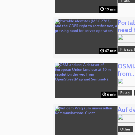
Track 1
19 min
Portab
need 
Privacy,
47 min
OSMla
from
Pulag
6 min
Auf d
Other