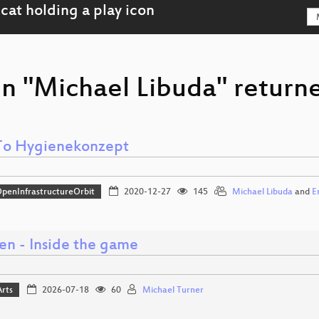
on "Michael Libuda" returne
o Hygienekonzept
penInfrastructureOrbit
2020-12-27
145
Michael Libuda
and
E
en - Inside the game
Arts
2026-07-18
60
Michael Turner