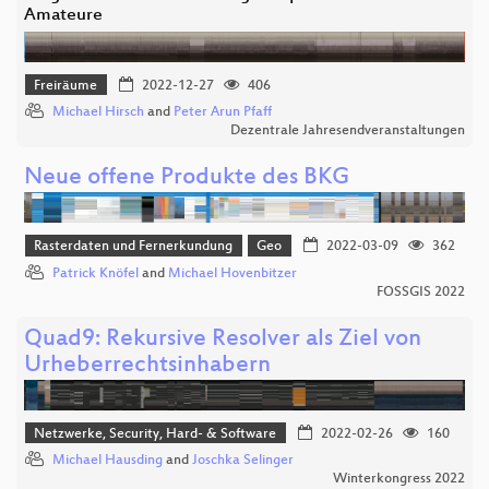
Amateure
Freiräume
2022-12-27
406
Michael Hirsch
and
Peter Arun Pfaff
Dezentrale Jahresendveranstaltungen
Neue offene Produkte des BKG
Rasterdaten und Fernerkundung
Geo
2022-03-09
362
Patrick Knöfel
and
Michael Hovenbitzer
FOSSGIS 2022
Quad9: Rekursive Resolver als Ziel von
Urheberrechtsinhabern
Netzwerke, Security, Hard- & Software
2022-02-26
160
Michael Hausding
and
Joschka Selinger
Winterkongress 2022