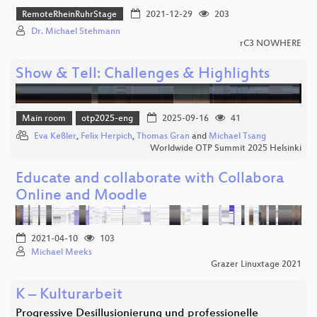
RemoteRheinRuhrStage
2021-12-29
203
Dr. Michael Stehmann
rC3 NOWHERE
Show & Tell: Challenges & Highlights
Main room
otp2025-eng
2025-09-16
41
Eva Keßler
,
Felix Herpich
,
Thomas Gran
and
Michael Tsang
Worldwide OTP Summit 2025 Helsinki
Educate and collaborate with Collabora
Online and Moodle
2021-04-10
103
Michael Meeks
Grazer Linuxtage 2021
K – Kulturarbeit
Progressive Desillusionierung und professionelle