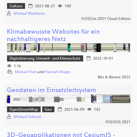
Culture
2021-08-21
100
Michael Kleinhenz
FrOSCon 2021 Cloud-Edition
Klimabewusste Websites für ein
nachhaltigeres Netz
Digitalisierung, Umwelt- und Klimaschutz
2022-10-01
1.1k
Michael Voit
and
Hannah Magin
Bits & Bäume 2022
Geodaten im Einsatzleitsystem
OpenStreetMap
Geo
2021-06-09
142
Michael Schmid
FOSSGIS 2021
3D-Geoapplikationen mit CesiumJS -