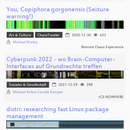
You, Copiphora gorgonensis (Seizure
warning!)
Art & Culture
ChaosTrawler
2020-12-30
633
Michael Brailey
Remote Chaos Experience
Cyberpunk 2022 - wo Brain-Computer-
Interfaces auf Grundrechte treffen
Soziales & Gesellschaft
2021-12-29
398
Michael Kolain Carolin Kemper
rC3 NOWHERE
distri: researching fast Linux package
management