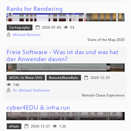
Ranks for Rendering
Cartography
2020-07-04
53
Michael Reichert
State of the Map 2020
Freie Software - Was ist das und was hat
der Anwender davon?
MON r3s Rhein VHS
RemoteRheinRuhr
2020-12-29
146
Dr. Michael Stehmann
Remote Chaos Experience
cyber4EDU & infra.run
xHain
2020-12-27
1.2k