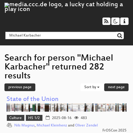
Search for person "Michael
Karbacher" returned 282
results
previous page
Sort by
next page
State of the Union
Culture
HS 1/2
2025-08-16
483
Nils Magnus
,
Michael Kleinhenz
and
Oliver Zendel
FrOSCon 2025