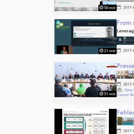
2017-
50 min
From 
Leverag
2017-
21 min
Press
2017-
Nina 
51 min
Connor B
Fehle
2017-