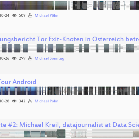
10-24
509
Michael Pöhn
rungsbericht Tor Exit-Knoten in Österreich bet
10-26
299
Michael Sonntag
Your Android
10-28
342
Michael Pöhn
e #2: Michael Kreil, datajournalist at Data Sci