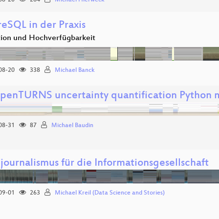
08-20
264
Michael Hierweck
reSQL in der Praxis
tion und Hochverfügbarkeit
08-20
338
Michael Banck
penTURNS uncertainty quantification Python 
08-31
87
Michael Baudin
journalismus für die Informationsgesellschaft
09-01
263
Michael Kreil (Data Science and Stories)