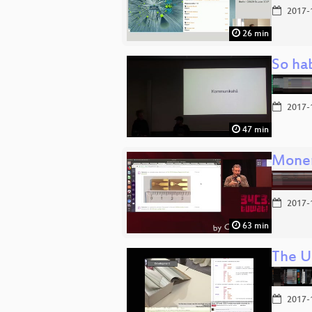
2017-
26 min
So ha
2017-
47 min
Moner
2017-
63 min
The U
2017-