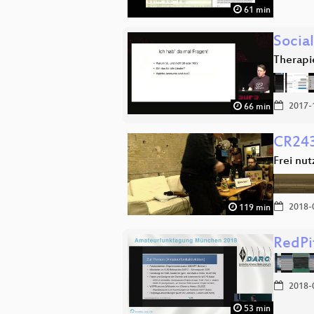
61 min
Socia
Therapi
2017-
66 min
CR243
Frei nu
2018-
119 min
RedPi
2018-
53 min