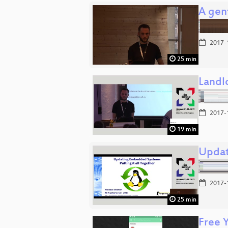
A gent
2017-
25 min
Landl
2017-
19 min
Updat
2017-
25 min
Free 