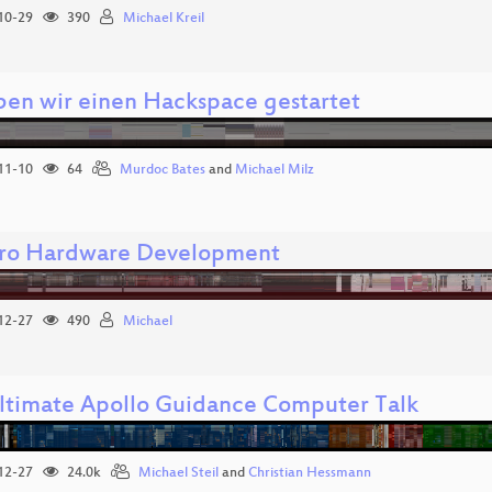
10-29
390
Michael Kreil
ben wir einen Hackspace gestartet
11-10
64
Murdoc Bates
and
Michael Milz
o Hardware Development
12-27
490
Michael
ltimate Apollo Guidance Computer Talk
12-27
24.0k
Michael Steil
and
Christian Hessmann