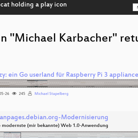
on "Michael Karbacher" re
y: ein Go userland für Raspberry Pi 3 applianc
05-26
245
Michael Stapelberg
anpages.debian.org-Modernisierung
e modernste (mir bekannte) Web 1.0-Anwendung