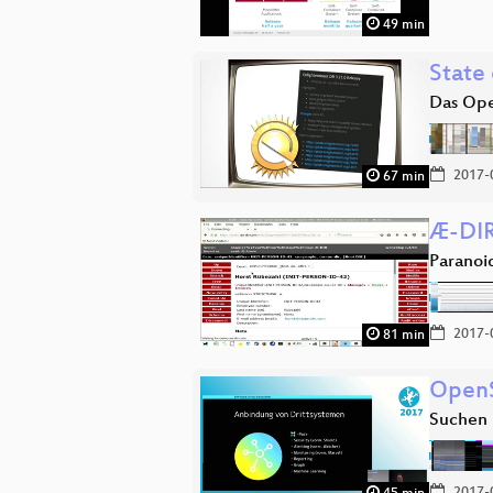
49 min
State
Das Ope
2017-
67 min
Æ-DI
Parano
2017-
81 min
OpenS
Suchen