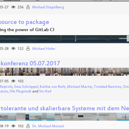
05-27
256
Michael Stapelberg
source to package
ing the power of GitLab CI
05-28
122
Michael Hofer
ekonferenz 05.07.2017
07-05
102
Reiprich
,
Sina Schröppel
,
Kathia von Roth
,
Michael Martin
,
Trinidad Ramírez
,
Oma
eaton
,
Ole Plogstedt
and
Siri Keil
rtolerante und skalierbare Systeme mit dem Ne
08-19
102
Dr. Michael Menzel