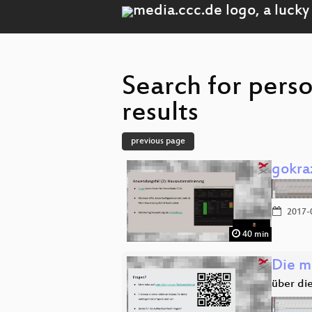
Search for pers
results
previous page
gokraz
2017-
40 min
Die m
über di