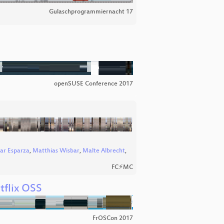
Gulaschprogrammiernacht 17
openSUSE Conference 2017
r Esparza
,
Matthias Wisbar
,
Malte Albrecht
,
FC⚡MC
tflix OSS
FrOSCon 2017