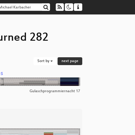
turned 282
Sort by
next page
es
Gulaschprogrammiernacht 17