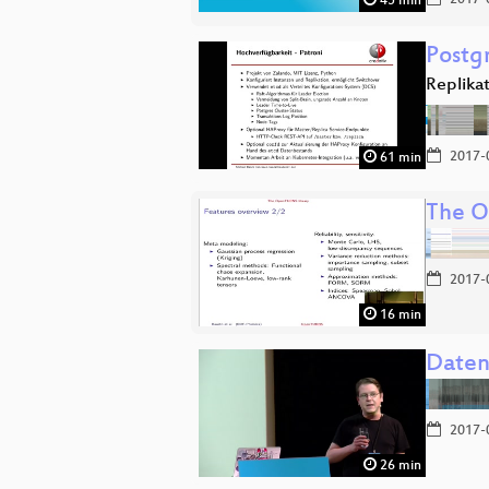
2017-
45 min
Postg
Replika
2017-
61 min
The O
2017-
16 min
Daten
2017-
26 min