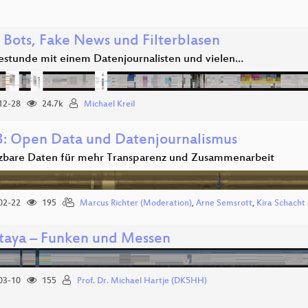
l Bots, Fake News und Filterblasen
estunde mit einem Datenjournalisten und vielen…
12-28
24.7k
Michael Kreil
: Open Data und Datenjournalismus
tzbare Daten für mehr Transparenz und Zusammenarbeit
02-22
195
Marcus Richter (Moderation)
,
Arne Semsrott
,
Kira Schacht
taya – Funken und Messen
03-10
155
Prof. Dr. Michael Hartje (DK5HH)