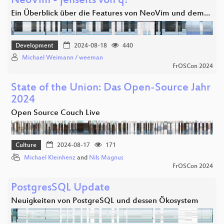
NeoVim - jenseits von q!
Ein Überblick über die Features von NeoVim und dem…
Development
2024-08-18
440
Michael Weimann / weeman
FrOSCon 2024
State of the Union: Das Open-Source Jahr
2024
Open Source Couch Live
Culture
2024-08-17
171
Michael Kleinhenz
and
Nils Magnus
FrOSCon 2024
PostgresSQL Update
Neuigkeiten von PostgreSQL und dessen Ökosystem