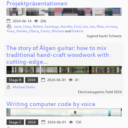
Projektpräsentationen
2024-06-14
206
Janis
,
Linus
,
Ruben
,
Santiago
,
Aurelio
,
Emil
,
Lev
,
Jan
,
Max
,
mrtuxa
,
Yann
,
Annika
,
Dilara
,
Emmi
,
Michael
and
Valérie
Jugend hackt Schweiz
The story of Älgen guitar: how to mix
traditional hand-craft woodwork with
cutting-edge…
Stage B
2024
2024-06-01
41
Michael Dales
Electromagnetic Field 2024
Writing computer code by voice
Stage C
2024
2024-06-01
150