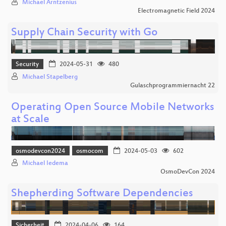
Michael Arntzenius
Electromagnetic Field 2024
Supply Chain Security with Go
Security
2024-05-31
480
Michael Stapelberg
Gulaschprogrammiernacht 22
Operating Open Source Mobile Networks
at Scale
osmodevcon2024
osmocom
2024-05-03
602
Michael Iedema
OsmoDevCon 2024
Shepherding Software Dependencies
Sicherheit
2024-04-06
164