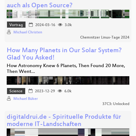
auch als Open Source?
Vortrag
2024-03-16
3.0k
Michael Christen
Chemnitzer Linux-Tage 2024
How Many Planets in Our Solar System?
Glad You Asked!
How Astronomy Knew 6 Planets, Then Found 20 More,
Then Went…
Science
2023-12-29
6.0k
Michael Büker
37C3: Unlocked
digitaldrui.de - Spirituelle Produkte für
moderne IT-Landschaften