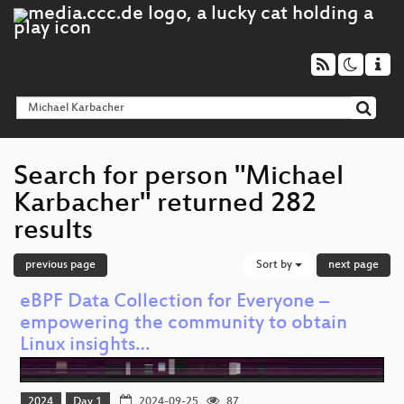
Search for person "Michael
Karbacher" returned 282
results
previous page
Sort by
next page
eBPF Data Collection for Everyone –
empowering the community to obtain
Linux insights…
2024
Day 1
2024-09-25
87