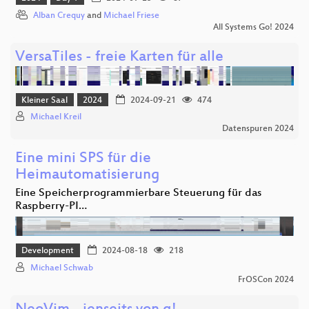
Alban Crequy
and
Michael Friese
All Systems Go! 2024
VersaTiles - freie Karten für alle
Kleiner Saal
2024
2024-09-21
474
Michael Kreil
Datenspuren 2024
Eine mini SPS für die
Heimautomatisierung
Eine Speicherprogrammierbare Steuerung für das
Raspberry-PI…
Development
2024-08-18
218
Michael Schwab
FrOSCon 2024