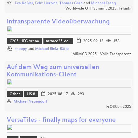
Eva Keßler
,
Felix Herpich
,
Thomas Gran
and
Michael Tsang
Worldwide OTP Summit 2025 Helsinki
Intransparente Videoüberwachung
C205 - IFG Arena
mrmcd25-deu
2025-09-13
158
snoopy
and
Michael Biela-Bätje
MRMCD 2025 - Volle Transparenz
Auf dem Weg zum universellen
Kommunikations-Client
Other
HS 8
2025-08-17
293
Michael Neuendorf
FrOSCon 2025
VersaTiles - finally maps for everyone