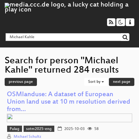
Search for person "Michael
Kahle" returned 284 results
previous page
Sort by
next page
OSMlanduse: A dataset of European
Union land use at 10 m resolution derived
from…
Pulag
sotm2025-eng
2025-10-03
58
Michael Schultz