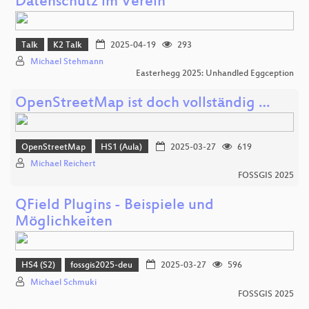
Datenschutz im Verein
Talk
K2 Talk
2025-04-19
293
Michael Stehmann
Easterhegg 2025: Unhandled Eggception
OpenStreetMap ist doch vollständig …
OpenStreetMap
HS1 (Aula)
2025-03-27
619
Michael Reichert
FOSSGIS 2025
QField Plugins - Beispiele und
Möglichkeiten
HS4 (S2)
fossgis2025-deu
2025-03-27
596
Michael Schmuki
FOSSGIS 2025