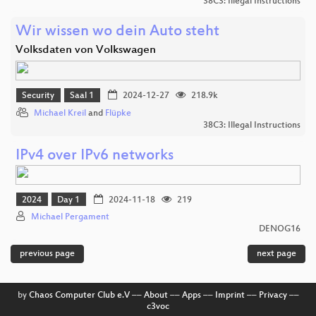
38C3: Illegal Instructions
Wir wissen wo dein Auto steht
Volksdaten von Volkswagen
Security
Saal 1
2024-12-27
218.9k
Michael Kreil
and
Flüpke
38C3: Illegal Instructions
IPv4 over IPv6 networks
2024
Day 1
2024-11-18
219
Michael Pergament
DENOG16
previous page
next page
by
Chaos Computer Club e.V
––
About
––
Apps
––
Imprint
––
Privacy
––
c3voc