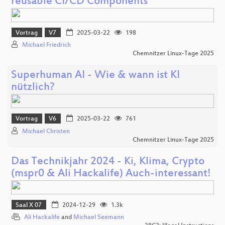
reusable CI/CD Components
Vortrag
V7
2025-03-22
198
Michael Friedrich
Chemnitzer Linux-Tage 2025
Superhuman AI - Wie & wann ist KI
nützlich?
Vortrag
V6
2025-03-22
761
Michael Christen
Chemnitzer Linux-Tage 2025
Das Technikjahr 2024 - Ki, Klima, Crypto
(mspr0 & Ali Hackalife) Auch-interessant!
Saal X 07
2024-12-29
1.3k
Ali Hackalife
and
Michael Seemann