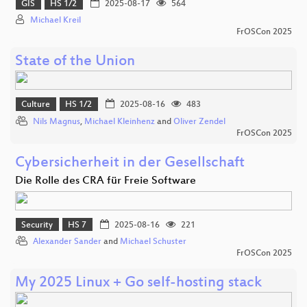
GIS
HS 1/2
2025-08-17
564
Michael Kreil
FrOSCon 2025
State of the Union
Culture
HS 1/2
2025-08-16
483
Nils Magnus
,
Michael Kleinhenz
and
Oliver Zendel
FrOSCon 2025
Cybersicherheit in der Gesellschaft
Die Rolle des CRA für Freie Software
Security
HS 7
2025-08-16
221
Alexander Sander
and
Michael Schuster
FrOSCon 2025
My 2025 Linux + Go self-hosting stack