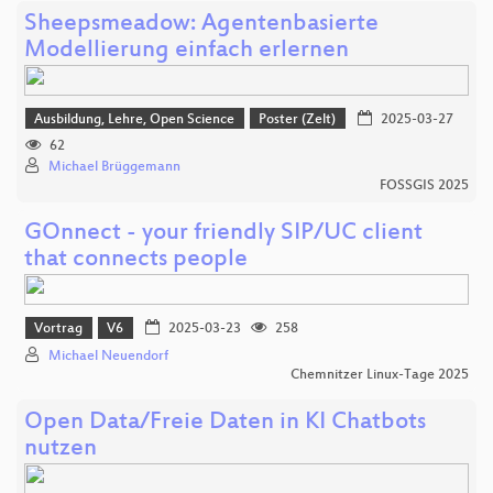
Sheepsmeadow: Agentenbasierte
Modellierung einfach erlernen
Ausbildung, Lehre, Open Science
Poster (Zelt)
2025-03-27
62
Michael Brüggemann
FOSSGIS 2025
GOnnect - your friendly SIP/UC client
that connects people
Vortrag
V6
2025-03-23
258
Michael Neuendorf
Chemnitzer Linux-Tage 2025
Open Data/Freie Daten in KI Chatbots
nutzen