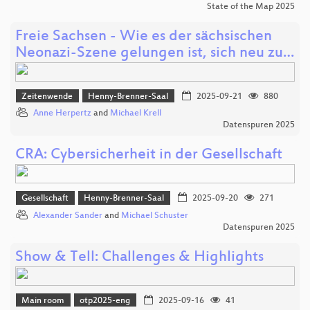
State of the Map 2025
Freie Sachsen - Wie es der sächsischen
Neonazi-Szene gelungen ist, sich neu zu…
Zeitenwende
Henny-Brenner-Saal
2025-09-21
880
Anne Herpertz
and
Michael Krell
Datenspuren 2025
CRA: Cybersicherheit in der Gesellschaft
Gesellschaft
Henny-Brenner-Saal
2025-09-20
271
Alexander Sander
and
Michael Schuster
Datenspuren 2025
Show & Tell: Challenges & Highlights
Main room
otp2025-eng
2025-09-16
41