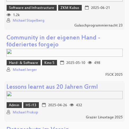
Software and Infrastructure
ZKM Kubus
2025-06-21
1.2k
Michael Stapelberg
Gulaschprogrammiernacht 23
Community in der eigenen Hand -
föderiertes forgejo
Hard- & Software
Kino 5
2025-05-10
498
Michael Jerger
FSCK 2025
Lessons learnt aus 20 Jahren Grml
Admin
HS i13
2025-04-26
432
Michael Prokop
Grazer Linuxtage 2025