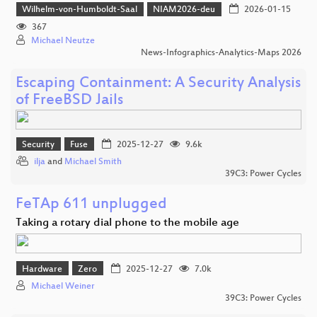
Wilhelm-von-Humboldt-Saal
NIAM2026-deu
2026-01-15
367
Michael Neutze
News-Infographics-Analytics-Maps 2026
Escaping Containment: A Security Analysis
of FreeBSD Jails
Security
Fuse
2025-12-27
9.6k
ilja
and
Michael Smith
39C3: Power Cycles
FeTAp 611 unplugged
Taking a rotary dial phone to the mobile age
Hardware
Zero
2025-12-27
7.0k
Michael Weiner
39C3: Power Cycles