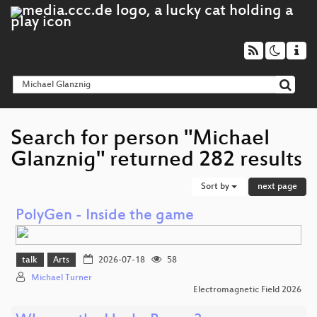
Search for person "Michael
Glanznig" returned 282 results
Sort by
next page
PolyGen - Inside the game
talk
Arts
2026-07-18
58
Michael Turner
Electromagnetic Field 2026