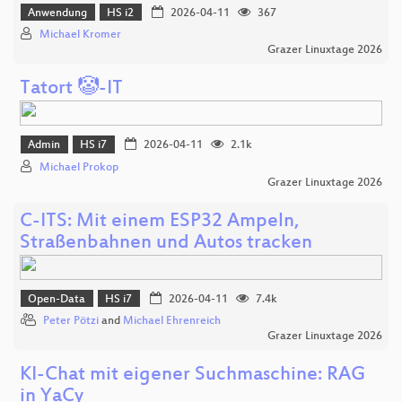
Anwendung
HS i2
2026-04-11
367
Michael Kromer
Grazer Linuxtage 2026
Tatort 🤡-IT
Admin
HS i7
2026-04-11
2.1k
Michael Prokop
Grazer Linuxtage 2026
C-ITS: Mit einem ESP32 Ampeln,
Straßenbahnen und Autos tracken
Open-Data
HS i7
2026-04-11
7.4k
Peter Pötzi
and
Michael Ehrenreich
Grazer Linuxtage 2026
KI-Chat mit eigener Suchmaschine: RAG
in YaCy