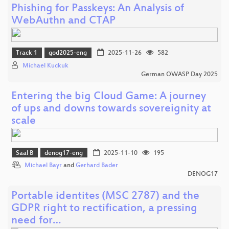
Phishing for Passkeys: An Analysis of
WebAuthn and CTAP
Track 1
god2025-eng
2025-11-26
582
Michael Kuckuk
German OWASP Day 2025
Entering the big Cloud Game: A journey
of ups and downs towards sovereignity at
scale
Saal B
denog17-eng
2025-11-10
195
Michael Bayr
and
Gerhard Bader
DENOG17
Portable identites (MSC 2787) and the
GDPR right to rectification, a pressing
need for…