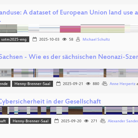
nduse: A dataset of European Union land use a
…
sotm2025-eng
2025-10-03
58
Michael Schultz
 Sachsen - Wie es der sächsischen Neonazi-Szen
ende
Henny-Brenner-Saal
2025-09-21
880
Anne Herpertz
ybersicherheit in der Gesellschaft
haft
Henny-Brenner-Saal
2025-09-20
271
Alexander Sande