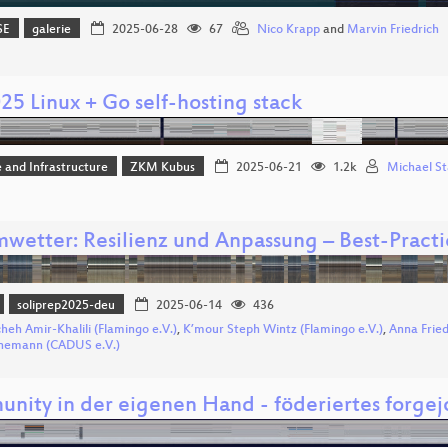
SE
galerie
2025-06-28
67
Nico Krapp
and
Marvin Friedrich
25 Linux + Go self-hosting stack
 and Infrastructure
ZKM Kubus
2025-06-21
1.2k
Michael St
mwetter: Resilienz und Anpassung – Best-Practi
soliprep2025-deu
2025-06-14
436
heh Amir-Khalili (Flamingo e.V.)
,
K’mour Steph Wintz (Flamingo e.V.)
,
Anna Frie
nemann (CADUS e.V.)
nity in der eigenen Hand - föderiertes forgej