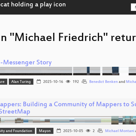
n "Michael Friedrich" retu
I-Messenger Story
are
Alan Turing
2025-10-16
192
Benedict Benken
and
Micha
ppers: Building a Community of Mappers to S
StreetMap
ty and Foundation
Mayon
2025-10-05
2
Michael Montani