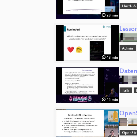
Hard- &
28 min
Lesson
Admin
48 min
Daten
Talk
45 min
OpenS
OpenSt