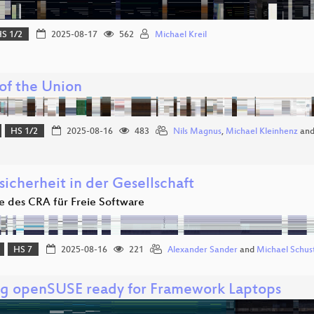
S 1/2
2025-08-17
562
Michael Kreil
 of the Union
HS 1/2
2025-08-16
483
Nils Magnus
,
Michael Kleinhenz
an
icherheit in der Gesellschaft
le des CRA für Freie Software
HS 7
2025-08-16
221
Alexander Sander
and
Michael Schus
g openSUSE ready for Framework Laptops