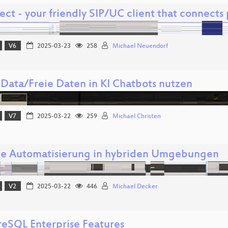
ct - your friendly SIP/UC client that connects
V6
2025-03-23
258
Michael Neuendorf
Data/Freie Daten in KI Chatbots nutzen
V7
2025-03-22
259
Michael Christen
le Automatisierung in hybriden Umgebungen
V2
2025-03-22
446
Michael Decker
reSQL Enterprise Features