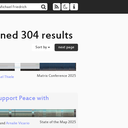
rned 304 results
Sort by
next page
Matrix Conference 2025
el Thiele
upport Peace with
State of the Map 2025
and
Arnalie Vicario