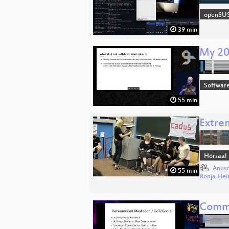
openSU
39 min
My 20
Software
55 min
Extre
Hörsaal
Anusc
55 min
Ronja Hei
Commu