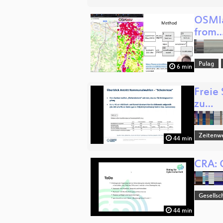
OSMla
from
Pulag
6 min
Freie
zu…
Zeitenw
44 min
CRA: C
Gesellsc
44 min