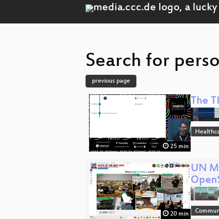
Search for perso
previous page
The T
Healthc
25 min
UN Ma
Open
Communi
20 min