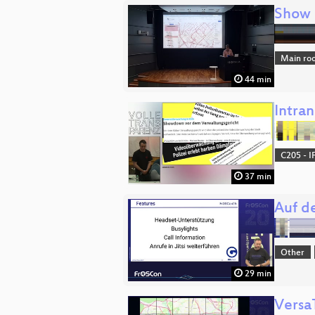
Show 
Main ro
44 min
Intra
C205 - I
37 min
Auf d
Other
29 min
VersaT