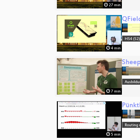
27 min
QFiel
HS4 (S2
4 min
Sheep
Ausbildu
7 min
Pünkt
Routing 
5 min