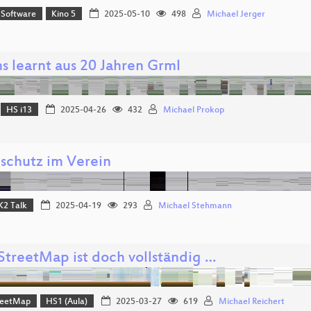
 Software
Kino 5
2025-05-10
498
Michael Jerger
s learnt aus 20 Jahren Grml
HS i13
2025-04-26
432
Michael Prokop
schutz im Verein
K2 Talk
2025-04-19
293
Michael Stehmann
treetMap ist doch vollständig …
reetMap
HS1 (Aula)
2025-03-27
619
Michael Reichert