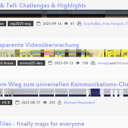
& Tell: Challenges & Highlights
om
otp2025-eng
2025-09-16
41
Eva Keßler
,
Felix Herpich
,
T
nsparente Videoüberwachung
FG Arena
mrmcd25-deu
2025-09-13
158
snoopy
and
Michael
em Weg zum universellen Kommunikations-Cli
HS 8
2025-08-17
293
Michael Neuendorf
iles - finally maps for everyone