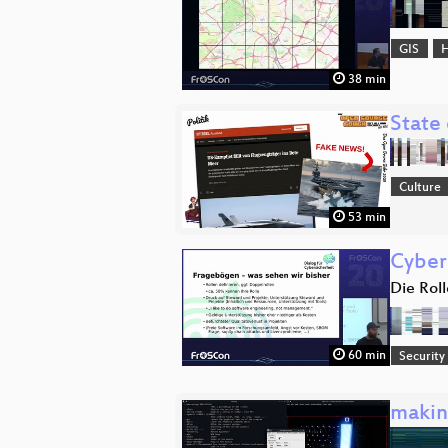
GIS
H
38 min
State
Culture
53 min
Cybers
Die Rol
60 min
Security
makin