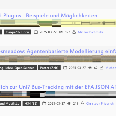
d Plugins - Beispiele und Möglichkeiten
)
fossgis2025-deu
2025-03-27
592
Michael Schmuki
smeadow: Agentenbasierte Modellierung einf
ng, Lehre, Open Science
Poster (Zelt)
2025-03-27
62
Michae
lich zur Uni? Bus-Tracking mit der EFA JSON A
und Mobilität
HS4 (S2)
2025-03-27
219
Christoph Friedrich