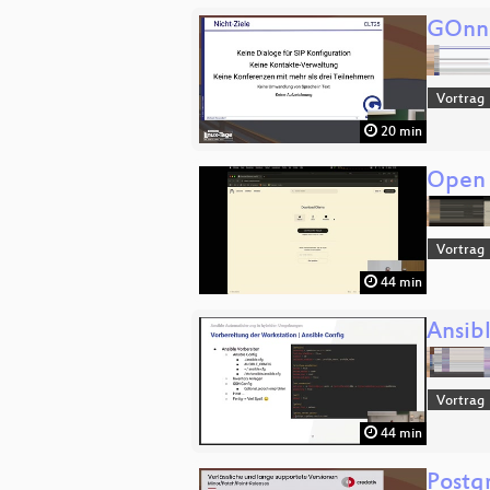
GOnne
Vortrag
20 min
Open 
Vortrag
44 min
Ansib
Vortrag
44 min
Postg