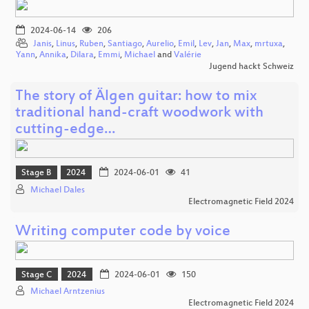
2024-06-14
206
Janis
,
Linus
,
Ruben
,
Santiago
,
Aurelio
,
Emil
,
Lev
,
Jan
,
Max
,
mrtuxa
,
Yann
,
Annika
,
Dilara
,
Emmi
,
Michael
and
Valérie
Jugend hackt Schweiz
The story of Älgen guitar: how to mix
traditional hand-craft woodwork with
cutting-edge…
Stage B
2024
2024-06-01
41
Michael Dales
Electromagnetic Field 2024
Writing computer code by voice
Stage C
2024
2024-06-01
150
Michael Arntzenius
Electromagnetic Field 2024