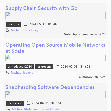
Supply Chain Security with Go
Security
2024-05-31
480
Michael Stapelberg
Gulaschprogrammiernacht 22
Operating Open Source Mobile Networks
at Scale
osmodevcon2024
osmocom
2024-05-03
602
Michael Iedema
OsmoDevCon 2024
Shepherding Software Dependencies
Sicherheit
2024-04-06
164
Michael Gissing
and
Tobias Kulmburg