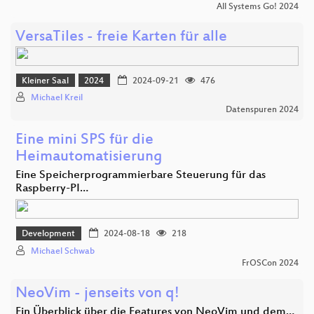
All Systems Go! 2024
VersaTiles - freie Karten für alle
Kleiner Saal
2024
2024-09-21
476
Michael Kreil
Datenspuren 2024
Eine mini SPS für die
Heimautomatisierung
Eine Speicherprogrammierbare Steuerung für das
Raspberry-PI…
Development
2024-08-18
218
Michael Schwab
FrOSCon 2024
NeoVim - jenseits von q!
Ein Überblick über die Features von NeoVim und dem…