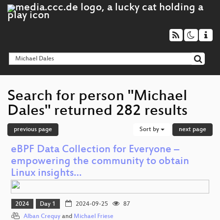
Search for person "Michael
Dales" returned 282 results
previous page
Sort by
next page
eBPF Data Collection for Everyone –
empowering the community to obtain
Linux insights…
2024
Day 1
2024-09-25
87
Alban Crequy
and
Michael Friese