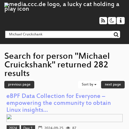
Search for person "Michael
Cruickshank" returned 282
results
previous page
Sort by
next page
eBPF Data Collection for Everyone –
empowering the community to obtain
Linux insights…
2024
Day 1
2024-09-25
87