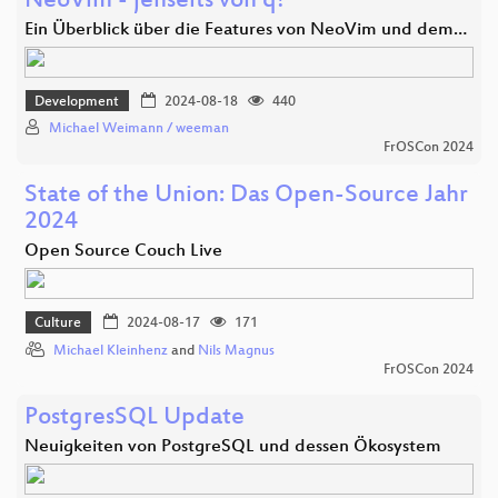
NeoVim - jenseits von q!
Ein Überblick über die Features von NeoVim und dem…
Development
2024-08-18
440
Michael Weimann / weeman
FrOSCon 2024
State of the Union: Das Open-Source Jahr
2024
Open Source Couch Live
Culture
2024-08-17
171
Michael Kleinhenz
and
Nils Magnus
FrOSCon 2024
PostgresSQL Update
Neuigkeiten von PostgreSQL und dessen Ökosystem