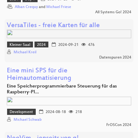
Alban Crequy
and
Michael Friese
All Systems Go! 2024
VersaTiles - freie Karten für alle
Kleiner Saal
2024
2024-09-21
476
Michael Kreil
Datenspuren 2024
Eine mini SPS für die
Heimautomatisierung
Eine Speicherprogrammierbare Steuerung für das
Raspberry-PI…
Development
2024-08-18
218
Michael Schwab
FrOSCon 2024