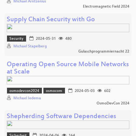
Michael Arntzenius
Electromagnetic Field 2024
Supply Chain Security with Go
Security
2024-05-31
480
Michael Stapelberg
Gulaschprogrammiernacht 22
Operating Open Source Mobile Networks
at Scale
osmodevcon2024
osmocom
2024-05-03
602
Michael Iedema
OsmoDevCon 2024
Shepherding Software Dependencies
Sicherheit
2024-04-06
164