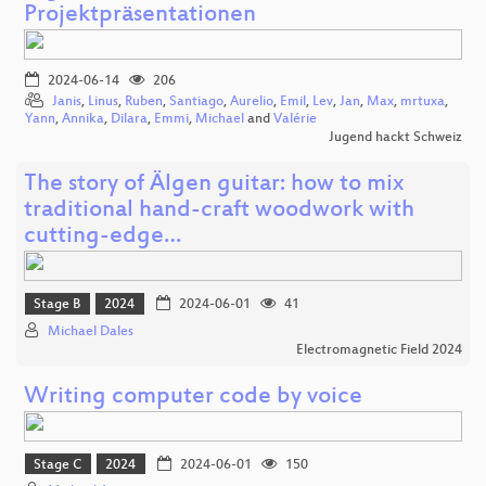
Projektpräsentationen
2024-06-14
206
Janis
,
Linus
,
Ruben
,
Santiago
,
Aurelio
,
Emil
,
Lev
,
Jan
,
Max
,
mrtuxa
,
Yann
,
Annika
,
Dilara
,
Emmi
,
Michael
and
Valérie
Jugend hackt Schweiz
The story of Älgen guitar: how to mix
traditional hand-craft woodwork with
cutting-edge…
Stage B
2024
2024-06-01
41
Michael Dales
Electromagnetic Field 2024
Writing computer code by voice
Stage C
2024
2024-06-01
150