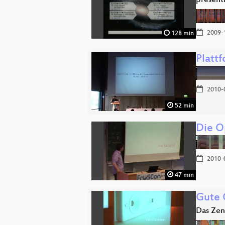
present
2009-
128 min
Platt
2010-
52 min
Die O
2010-
47 min
Gute 
Das Zen