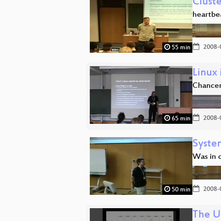
Clust
heartbe
2008-
55 min
Linux
Chance
2008-
65 min
Syste
Was in d
2008-
50 min
The U