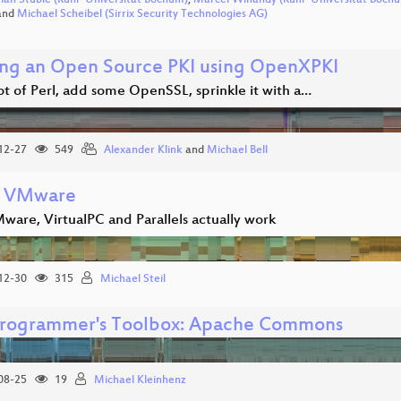
tian Stüble (Ruhr-Universität Bochum)
,
Marcel Winandy (Ruhr-Universität Boch
and
Michael Scheibel (Sirrix Security Technologies AG)
ing an Open Source PKI using OpenXPKI
ot of Perl, add some OpenSSL, sprinkle it with a…
12-27
549
Alexander Klink
and
Michael Bell
e VMware
are, VirtualPC and Parallels actually work
12-30
315
Michael Steil
Programmer's Toolbox: Apache Commons
08-25
19
Michael Kleinhenz