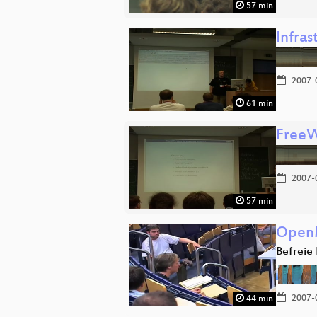
57 min
Infra
2007-
61 min
FreeW
2007-
57 min
Open
Befreie
2007-
44 min