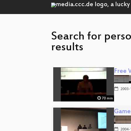
Search for pers
results
Free 
2003-
70 min
Game
2004-