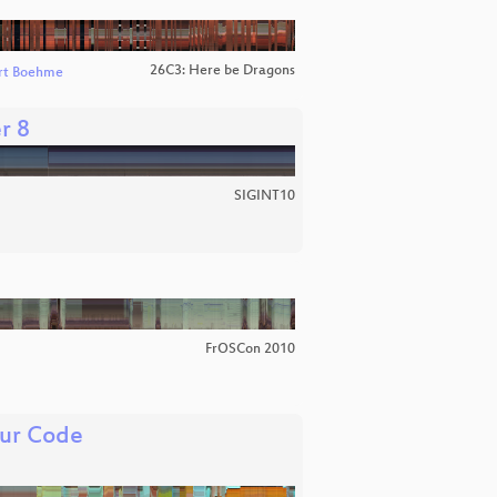
26C3: Here be Dragons
rt Boehme
r 8
SIGINT10
FrOSCon 2010
nur Code