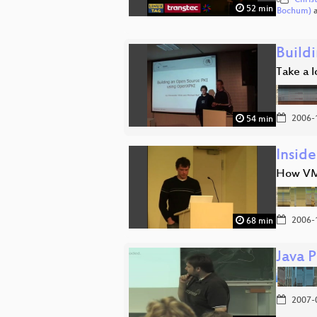
Chris
52 min
Bochum)
Build
Take a l
2006-
54 min
Insid
How VMw
2006-
68 min
Java 
2007-