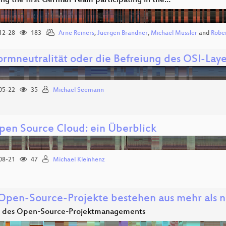
ing the first German Team participating in the…
12-28
183
Arne Reiners
,
Juergen Brandner
,
Michael Mussler
and
Robe
formneutralität oder die Befreiung des OSI-Laye
05-22
35
Michael Seemann
pen Source Cloud: ein Überblick
08-21
47
Michael Kleinhenz
Open-Source-Projekte bestehen aus mehr als 
 des Open-Source-Projektmanagements