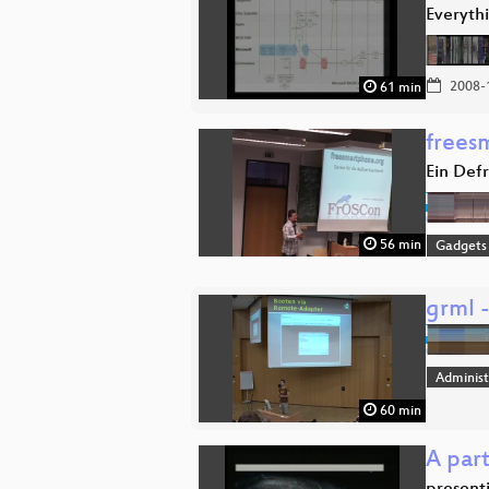
Everyth
2008-
61 min
frees
Ein Def
56 min
Gadgets
grml 
Administ
60 min
A part