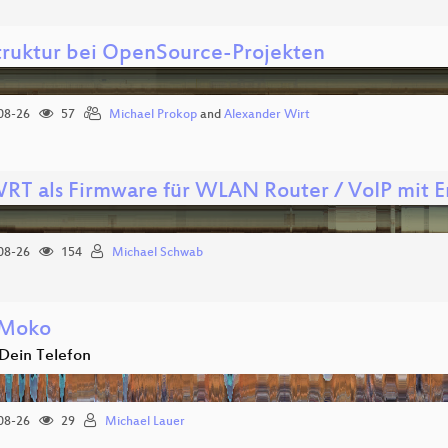
struktur bei OpenSource-Projekten
08-26
57
Michael Prokop
and
Alexander Wirt
RT als Firmware für WLAN Router / VoIP mit
08-26
154
Michael Schwab
Moko
 Dein Telefon
08-26
29
Michael Lauer