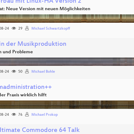
erbau mit Linux-HA Version 2
at: Neue Version mit neuen Möglichkeiten
08-24
29
Michael Schwartzkopff
 in der Musikproduktion
n und Probleme
08-24
50
Michael Bohle
madministration++
er Praxis wirklich hilft
08-24
76
Michael Prokop
ltimate Commodore 64 Talk