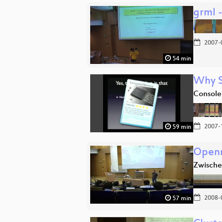
grml 
2007-
54 min
Why Si
Console
2007-
59 min
Open
Zwische
2008-
57 min