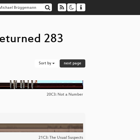
returned 283
Sort by
next page
20C3: Not a Number
21C3: The Usual Suspects