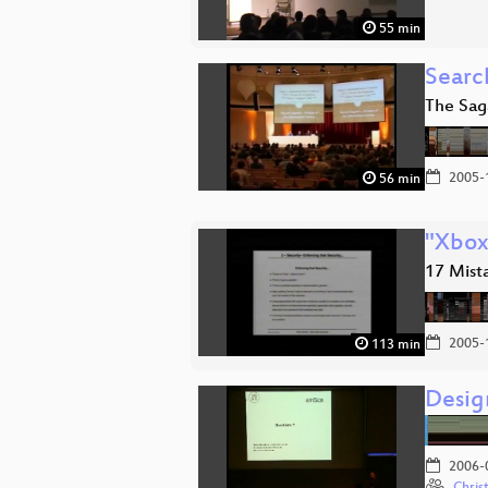
55 min
Search
The Saga
2005-
56 min
"Xbox
17 Mist
2005-
113 min
Desig
2006-