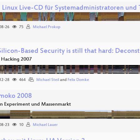
- Linux Live-CD für Systemadministratoren und
08-26
75
Michael Prokop
licon-Based Security is still that hard: Decons
 Hacking 2007
12-28
464
Michael Steil
and
Felix Domke
moko 2008
n Experiment und Massenmarkt
08-23
10
Michael Lauer