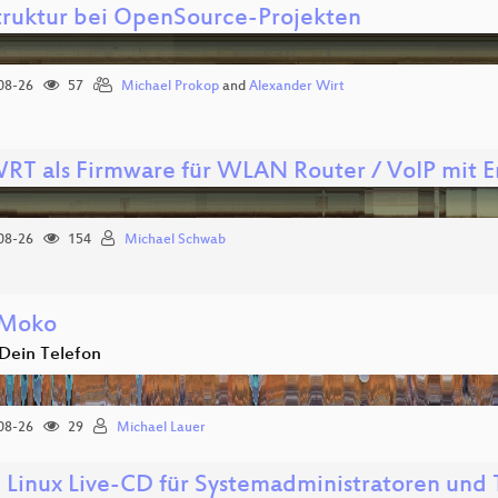
struktur bei OpenSource-Projekten
08-26
57
Michael Prokop
and
Alexander Wirt
RT als Firmware für WLAN Router / VoIP mit
08-26
154
Michael Schwab
Moko
 Dein Telefon
08-26
29
Michael Lauer
- Linux Live-CD für Systemadministratoren und