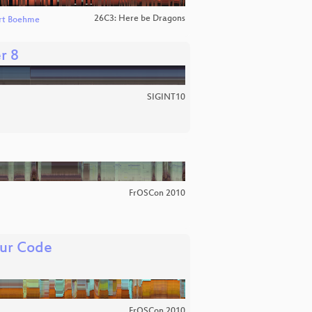
26C3: Here be Dragons
rt Boehme
r 8
SIGINT10
FrOSCon 2010
nur Code
FrOSCon 2010