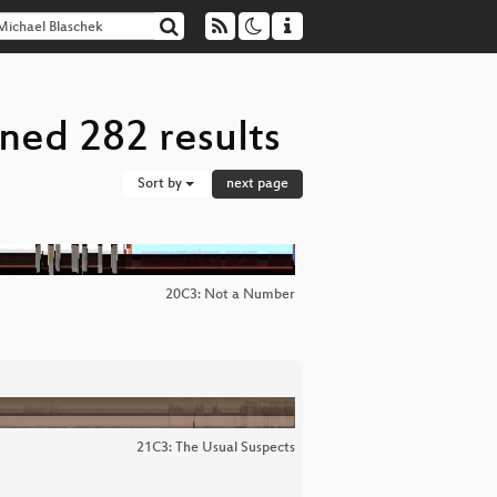
ned 282 results
Sort by
next page
20C3: Not a Number
21C3: The Usual Suspects