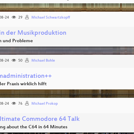
08-24
29
Michael Schwartzkopff
 in der Musikproduktion
n und Probleme
08-24
50
Michael Bohle
madministration++
er Praxis wirklich hilft
08-24
76
Michael Prokop
ltimate Commodore 64 Talk
ing about the C64 in 64 Minutes