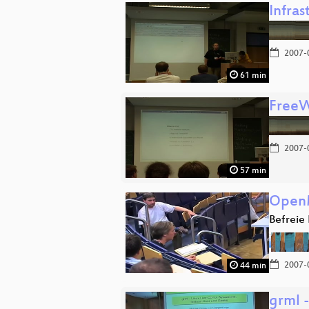
Infra
2007-
61 min
FreeW
2007-
57 min
Open
Befreie
2007-
44 min
grml 