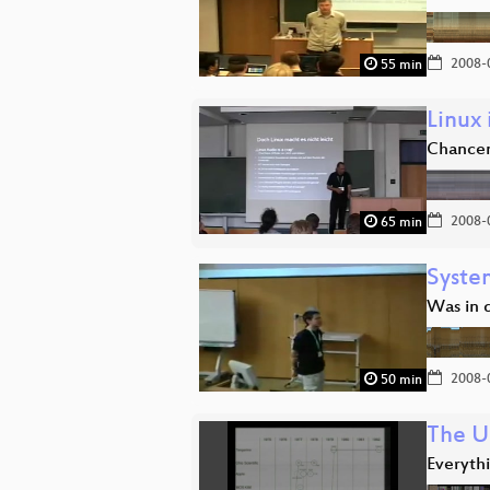
2008-
55 min
Linux
Chance
2008-
65 min
Syste
Was in d
2008-
50 min
The U
Everyth