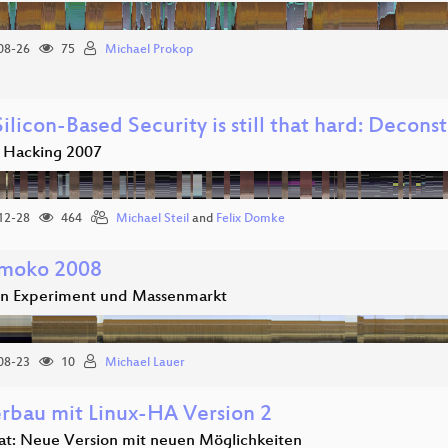
08-26
75
Michael Prokop
licon-Based Security is still that hard: Decons
 Hacking 2007
12-28
464
Michael Steil
and
Felix Domke
moko 2008
n Experiment und Massenmarkt
08-23
10
Michael Lauer
erbau mit Linux-HA Version 2
at: Neue Version mit neuen Möglichkeiten