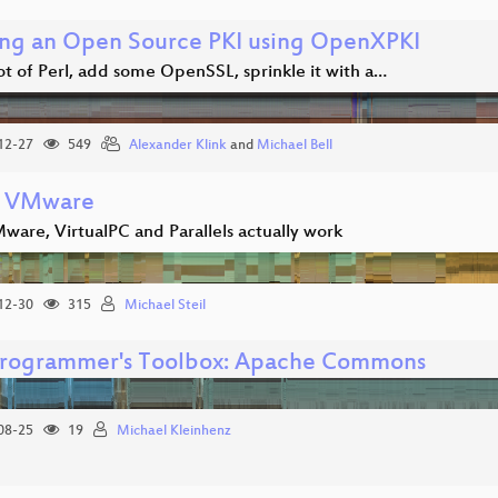
ing an Open Source PKI using OpenXPKI
ot of Perl, add some OpenSSL, sprinkle it with a…
12-27
549
Alexander Klink
and
Michael Bell
e VMware
are, VirtualPC and Parallels actually work
12-30
315
Michael Steil
Programmer's Toolbox: Apache Commons
08-25
19
Michael Kleinhenz