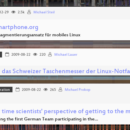
12-29
2.5k
Michael Steil
martphone.org
ragmentierungsansatz für mobiles Linux
2009-08-22
220
Michael Lauer
- das Schweizer Taschenmesser der Linux-Notfa
ration
2009-08-22
265
Michael Prokop
 time scientists' perspective of getting to the
ing the first German Team participating in the…