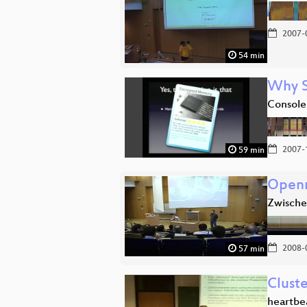
2007-
54 min
Why Si
Console
2007-
59 min
Open
Zwische
2008-
57 min
Clust
heartbe