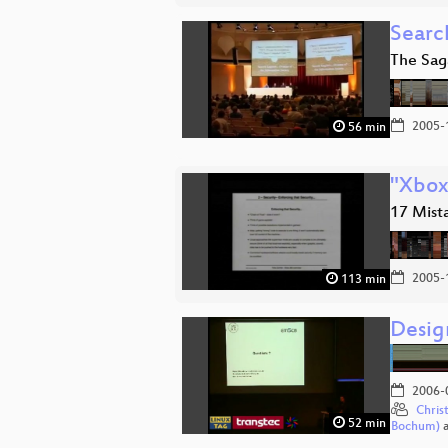
Search
The Saga
2005-
56 min
"Xbox
17 Mist
2005-
113 min
Desig
2006-
Chris
52 min
Bochum)