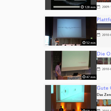
2009-
128 min
Platt
2010-
52 min
Die O
2010-
47 min
Gute 
Das Zen