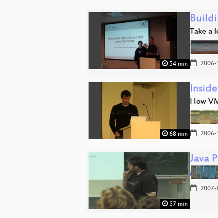
Build
Take a l
2006-
54 min
Insid
How VMw
2006-
68 min
Java 
2007-
57 min