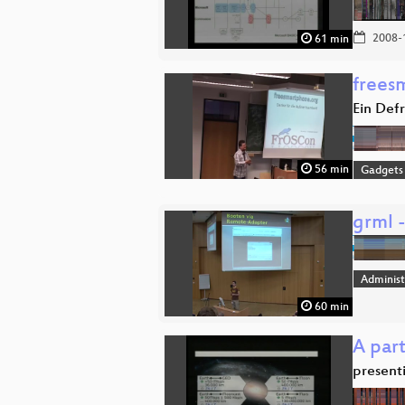
2008-
61 min
frees
Ein Def
56 min
Gadgets
grml 
Administ
60 min
A part
present