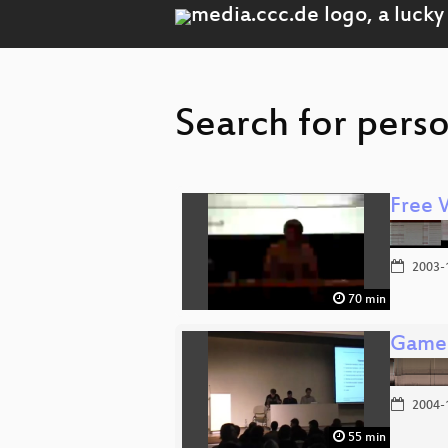
Search for pers
Free 
2003-
70 min
Game
2004-
55 min