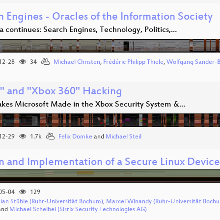
 Engines - Oracles of the Information Society
 continues: Search Engines, Technology, Politics,…
12-28
34
Michael Christen
,
Frédéric Philipp Thiele
,
Wolfgang Sander-
" and "Xbox 360" Hacking
akes Microsoft Made in the Xbox Security System &…
12-29
1.7k
Felix Domke
and
Michael Steil
n and Implementation of a Secure Linux Device
05-04
129
tian Stüble (Ruhr-Universität Bochum)
,
Marcel Winandy (Ruhr-Universität Boch
and
Michael Scheibel (Sirrix Security Technologies AG)