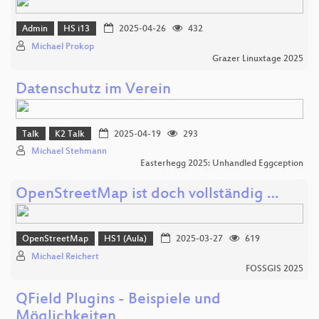
Admin
HS i13
2025-04-26
432
Michael Prokop
Grazer Linuxtage 2025
Datenschutz im Verein
Talk
K2 Talk
2025-04-19
293
Michael Stehmann
Easterhegg 2025: Unhandled Eggception
OpenStreetMap ist doch vollständig …
OpenStreetMap
HS1 (Aula)
2025-03-27
619
Michael Reichert
FOSSGIS 2025
QField Plugins - Beispiele und
Möglichkeiten