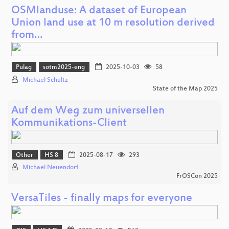
OSMlanduse: A dataset of European
Union land use at 10 m resolution derived
from…
Pulag
sotm2025-eng
2025-10-03
58
Michael Schultz
State of the Map 2025
Auf dem Weg zum universellen
Kommunikations-Client
Other
HS 8
2025-08-17
293
Michael Neuendorf
FrOSCon 2025
VersaTiles - finally maps for everyone