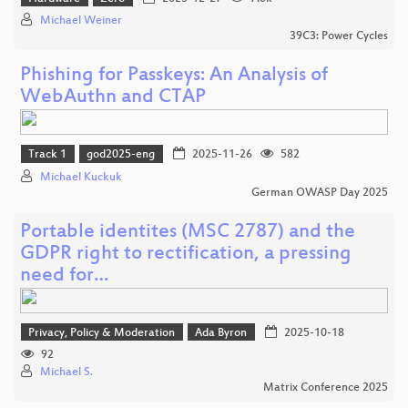
Michael Weiner
39C3: Power Cycles
Phishing for Passkeys: An Analysis of
WebAuthn and CTAP
Track 1
god2025-eng
2025-11-26
582
Michael Kuckuk
German OWASP Day 2025
Portable identites (MSC 2787) and the
GDPR right to rectification, a pressing
need for…
Privacy, Policy & Moderation
Ada Byron
2025-10-18
92
Michael S.
Matrix Conference 2025