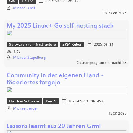
GIS
HS 1/2
2025-08-17
562
Michael Kreil
FrOSCon 2025
My 2025 Linux + Go self-hosting stack
Software and Infrastructure
ZKM Kubus
2025-06-21
1.2k
Michael Stapelberg
Gulaschprogrammiernacht 23
Community in der eigenen Hand -
föderiertes forgejo
Hard- & Software
Kino 5
2025-05-10
498
Michael Jerger
FSCK 2025
Lessons learnt aus 20 Jahren Grml