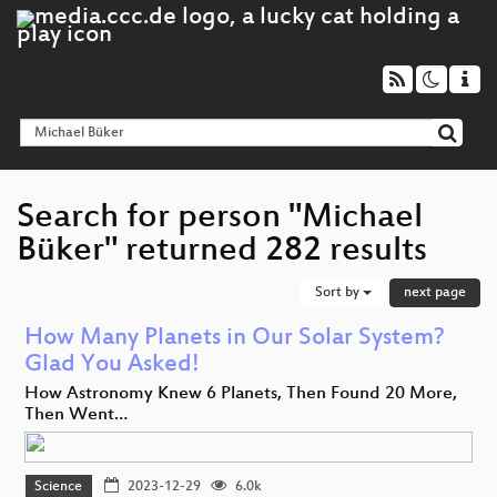
Search for person "Michael
Büker" returned 282 results
Sort by
next page
How Many Planets in Our Solar System?
Glad You Asked!
How Astronomy Knew 6 Planets, Then Found 20 More,
Then Went…
Science
2023-12-29
6.0k