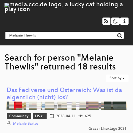
Search for person "Melanie
Thewlis" returned 18 results
Sort by
Das Fediverse und Österreich: Was ist da
eigentlich (nicht) los?
Community
HS i1
2026-04-11
625
Melanie Bartos
Grazer Linuxtage 2026