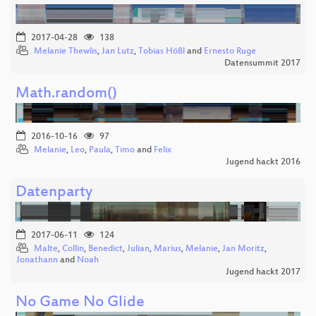
2017-04-28
138
Melanie Thewlis
,
Jan Lutz
,
Tobias Hößl
and
Ernesto Ruge
Datensummit 2017
Math.random()
2016-10-16
97
Melanie
,
Leo
,
Paula
,
Timo
and
Felix
Jugend hackt 2016
Datenparty
2017-06-11
124
Malte
,
Collin
,
Benedict
,
Julian
,
Marius
,
Melanie
,
Jan Moritz
,
Jonathann
and
Noah
Jugend hackt 2017
No Game No Glide