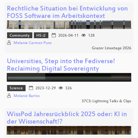
Rechtliche Situation bei Entwicklung von
FOSS Software im Arbeitskontext
Community
HS i2
2026-04-11
128
Melanie Carmen Punz
Grazer Linuxtage 2026
Universities, Step into the Fediverse!
Reclaiming Digital Sovereignty
Science
2023-12-29
326
Melanie Bartos
37C3: Lightning Talks & Clips
​WissPod Jahresrückblick 2025 oder: KI in
der Wissenschaft!?