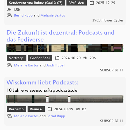
Sendezentrum Bühne (Saal X 07)
39c3-deu
2025-12-29
1.5k
Bernd Rupp
and
Melanie Bartos
39C3: Power Cycles
Die Zukunft ist dezentral: Podcasts und
das Fediverse
Vorträge
Großer Saal
2024-10-20
206
Melanie Bartos
and
Andi Hubel
SUBSCRIBE 11
Wisskomm liebt Podcasts:
10 Jahre wissenschaftspodcasts.de
Barcamp
Raum 6
2024-10-19
82
Melanie Bartos
and
Bernd Rupp
SUBSCRIBE 11