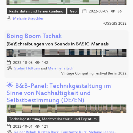
Rasterdaten und Fernerkundung
Geo
2022-03-09
86
Melanie Brauchler
FOSSGIS 2022
Boing Boom Tschak
(Be)Schreibungen von Sounds in BASIC-Manuals
2022-10-08
142
Stefan Höltgen
and
Melanie Fritsch
Vintage Computing Festival Berlin 2022
🌟 B&B-Panel: Technikgestaltung im
Sinne von Nachhaltigkeit und
Selbstbestimmung (DE/EN)
Technikgestaltung, Machtverhältnisse und Eigentum
2022-10-01
121
Rainer Rehak
,
Kirsten Bock
,
Constanze Kurz
,
Melanie Jaeger-