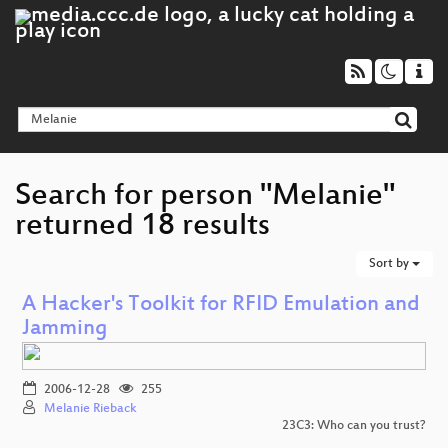
Search for person "Melanie"
returned 18 results
Sort by
A Hacker's Toolkit for RFID Emulation and
Jamming
2006-12-28
255
Melanie Rieback
23C3: Who can you trust?