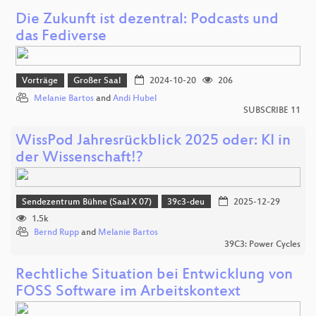
Die Zukunft ist dezentral: Podcasts und
das Fediverse
Vorträge
Großer Saal
2024-10-20
206
Melanie Bartos
and
Andi Hubel
SUBSCRIBE 11
​WissPod Jahresrückblick 2025 oder: KI in
der Wissenschaft!?
Sendezentrum Bühne (Saal X 07)
39c3-deu
2025-12-29
1.5k
Bernd Rupp
and
Melanie Bartos
39C3: Power Cycles
Rechtliche Situation bei Entwicklung von
FOSS Software im Arbeitskontext