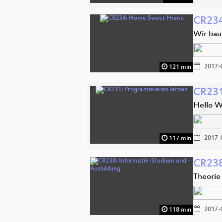
CR23
Wir bau
2017-
121 min
CR231
Hello W
2017-
117 min
CR238
Theorie
2017-
118 min