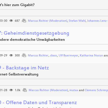
's hier zum Gigabit?
03-30
687
Marcus Richter (Moderation)
,
Stefan Wahl
,
Johannes Lenz
: Geheimdienstgesetzgebung
dere demokratische Unwägbarkeiten
09-29
300
Marcus Richter
,
cbass
,
Ulf Buermeyer
,
Katharina Nocun
an
 - Backstage im Netz
ernet-Selbstverwaltung
01-28
1.0k
Marcus Richter (Moderation)
,
mutax
and
Clemens Schrim
 - Offene Daten und Transparenz