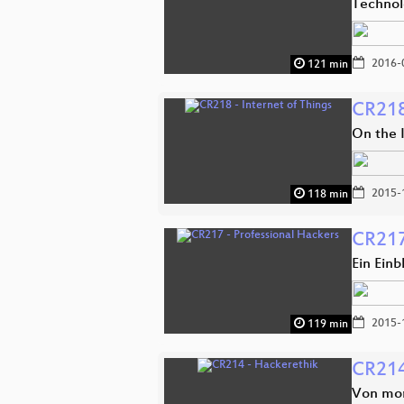
Technol
2016-
121 min
CR218
On the 
2015-
118 min
CR217
Ein Einb
2015-
119 min
CR214
Von mora