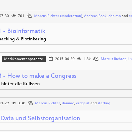
07-30
701
Marcus Richter (Moderation)
,
Andreas Bogk
,
danimo
and
e
 - Bioinformatik
cking & Biotinkering
Medikamentenpatente
2015-04-30
1.8k
Marcus Richter
,
Li
 - How to make a Congress
k hinter die Kulissen
01-29
3.3k
Marcus Richter
,
danimo
,
erdgeist
and
starbug
Data und Selbstorganisation