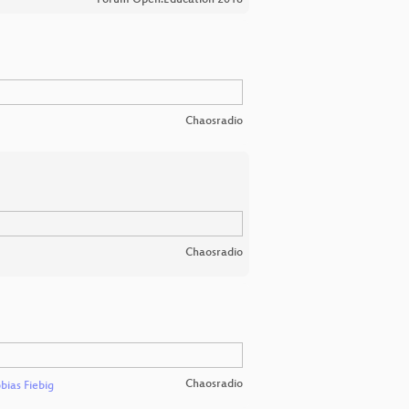
Forum Open:Education 2018
Chaosradio
Chaosradio
Chaosradio
bias Fiebig