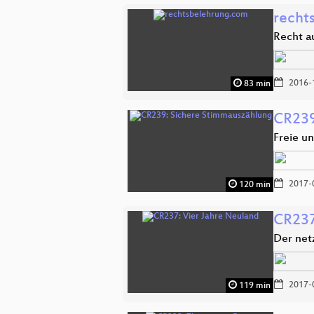
recht
Recht a
2016-
83 min
CR239
Freie u
2017-
120 min
CR237
Der net
2017-
119 min