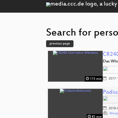
Search for perso
previous page
CR240
Das Wis
2017-
115 min
Podiu
2018-
Marja
85 min