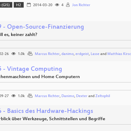
 (GIS)
H2
2014-03-20
4
Jon Richter
 - Open-Source-Finanzierung
ll es, keiner zahlt?
02-26
1.0k
Marcus Richter
,
danimo
,
erdgeist
,
Lasse
and
Matthias Kirs
 - Vintage Computing
chenmaschinen und Home Computern
09-27
1.0k
Marcus Richter
,
Danimo
,
Dexter
and
Zeltophil
 - Basics des Hardware-Hackings
rblick über Werkzeuge, Schnittstellen und Begriffe