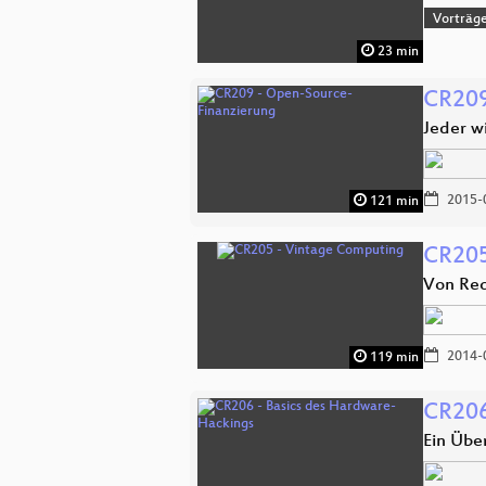
Vorträge
23 min
CR209
Jeder wi
2015-
121 min
CR205
Von Re
2014-
119 min
CR206
Ein Übe