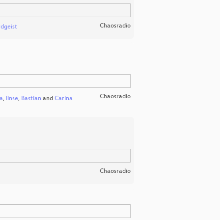
Chaosradio
rdgeist
Chaosradio
sa
,
linse
,
Bastian
and
Carina
Chaosradio