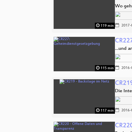
Wo geht
2017-
119 min
CR227
…und an
2016-
115 min
CR219
Die Int
2016-
117 min
CR220