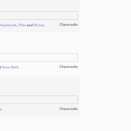
Chaosradio
-Hawliczek
,
Phils
and
Mutax
Chaosradio
d
Anne Roth
Chaosradio
pe