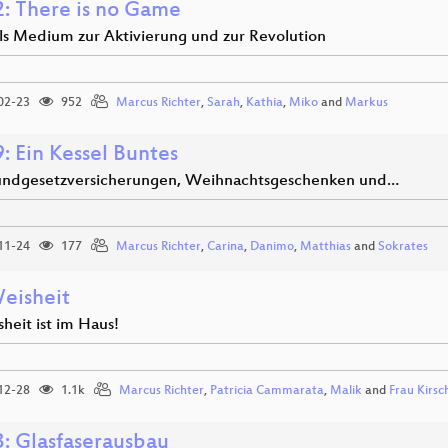
: There is no Game
als Medium zur Aktivierung und zur Revolution
02-23
952
Marcus Richter
,
Sarah
,
Kathia
,
Miko
and
Markus
: Ein Kessel Buntes
ndgesetzversicherungen, Weihnachtsgeschenken und…
11-24
177
Marcus Richter
,
Carina
,
Danimo
,
Matthias
and
Sokrates
eisheit
heit ist im Haus!
12-28
1.1k
Marcus Richter
,
Patricia Cammarata
,
Malik
and
Frau Kirsc
: Glasfaserausbau