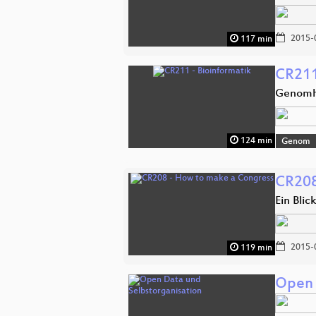
2015-
117 min
CR211
Genomha
124 min
Genom
CR208
Ein Blic
2015-
119 min
Open 