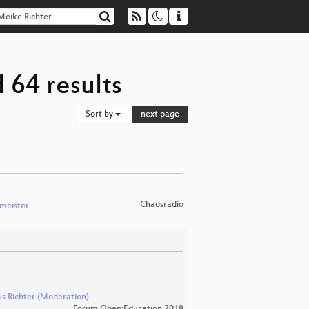
 64 results
Sort by
next page
Chaosradio
meister
s Richter (Moderation)