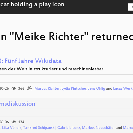
n "Meike Richter" returned
: Fünf Jahre Wikidata
sen der Welt in strukturiert und maschinenlesbar
10-26
366
Marcus Richter
,
Lydia Pintscher
,
Jens Ohlig
and
Lucas Werk
msdiskussion
06-06
134
-Liisa Völlers
,
Tankred Schipanski
,
Gabriele Lonz
,
Markus Neuschäfer
and
Marcu