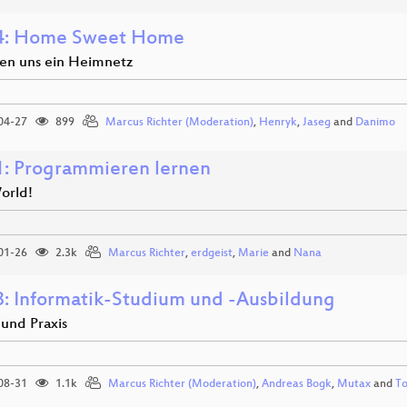
4: Home Sweet Home
en uns ein Heimnetz
04-27
899
Marcus Richter (Moderation)
,
Henryk
,
Jaseg
and
Danimo
: Programmieren lernen
orld!
01-26
2.3k
Marcus Richter
,
erdgeist
,
Marie
and
Nana
: Informatik-Studium und -Ausbildung
 und Praxis
08-31
1.1k
Marcus Richter (Moderation)
,
Andreas Bogk
,
Mutax
and
To