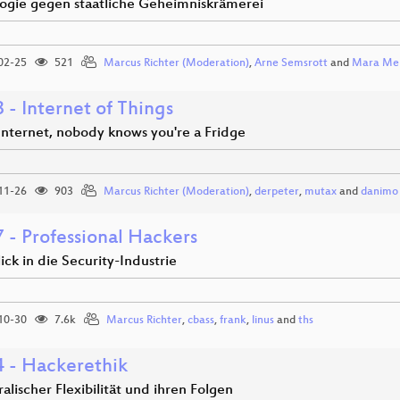
ogie gegen staatliche Geheimniskrämerei
02-25
521
Marcus Richter (Moderation)
,
Arne Semsrott
and
Mara Me
 - Internet of Things
Internet, nobody knows you're a Fridge
11-26
903
Marcus Richter (Moderation)
,
derpeter
,
mutax
and
danimo
 - Professional Hackers
lick in die Security-Industrie
10-30
7.6k
Marcus Richter
,
cbass
,
frank
,
linus
and
ths
 - Hackerethik
lischer Flexibilität und ihren Folgen