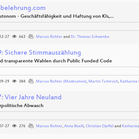
sbelehrung.com
utonom - Geschäftsfähigkeit und Haftung von KIs,…
12-27
663
Marcus Richter
and
Dr. Thomas Schwenke
: Sichere Stimmauszählung
nd transparente Wahlen durch Public Funded Code
09-29
384
Marcus Richter (Moderation)
,
Martin Tschirsich
,
Katharina
: Vier Jahre Neuland
zpolitische Abwasch
07-27
276
Marcus Richter
,
Anna Biselli
,
Christian Djeffal
and
Katharin