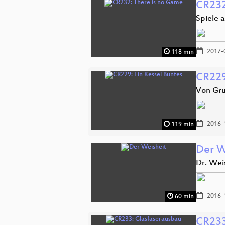
CR232
Spiele 
2017-
118 min
CR229
Von Gru
2016-
119 min
Der W
Dr. Weis
2016-
60 min
CR233