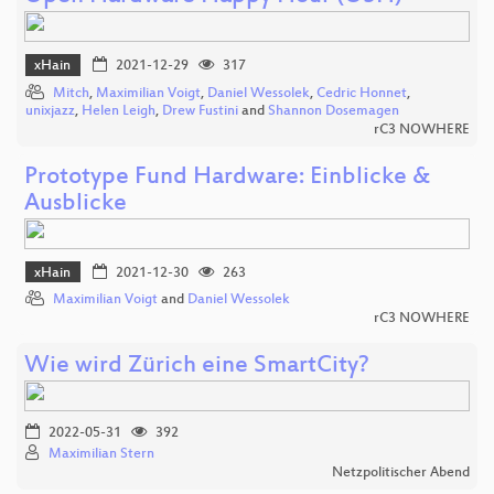
xHain
2021-12-29
317
Mitch
,
Maximilian Voigt
,
Daniel Wessolek
,
Cedric Honnet
,
unixjazz
,
Helen Leigh
,
Drew Fustini
and
Shannon Dosemagen
rC3 NOWHERE
Prototype Fund Hardware: Einblicke &
Ausblicke
xHain
2021-12-30
263
Maximilian Voigt
and
Daniel Wessolek
rC3 NOWHERE
Wie wird Zürich eine SmartCity?
2022-05-31
392
Maximilian Stern
Netzpolitischer Abend