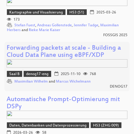
Kartographie und Visualisierung
HS3 (S1)
2025-03-26
173
Stefan Fuest
,
Andreas Gollenstede
,
Jennifer Tadge
,
Maximilian
Herbers
and
Rieke Marie Kaiser
FOSSGIS 2025
Forwarding packets at scale - Building a
Cloud Data Plane using eBPF/XDP
Saal B
denog17-eng
2025-11-10
768
Maximilian Wilhelm
and
Marcus Wichelmann
DENOG17
Automatische Prompt‑Optimierung mit
DSPy
Daten, Datenbanken und Datenprozessierung
HS3 (ZHG 009)
2026-03-26
58