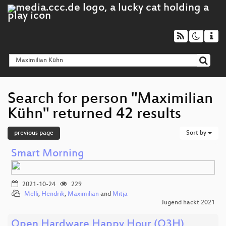
Search for person "Maximilian
Kühn" returned 42 results
previous page
Sort by
Smart Morning
2021-10-24
229
Melli
,
Hendrik
,
Maximilian
and
Mitja
Jugend hackt 2021
Open Hardware Happy Hour (O3H)