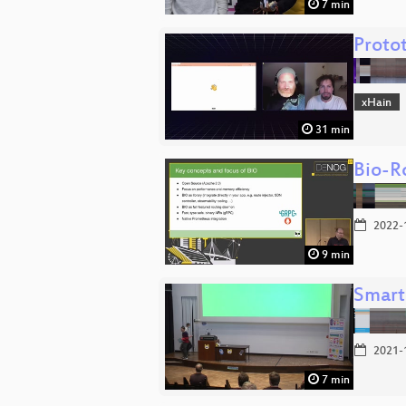
7 min
Proto
xHain
31 min
Bio-R
2022-
9 min
Smart
2021-
7 min