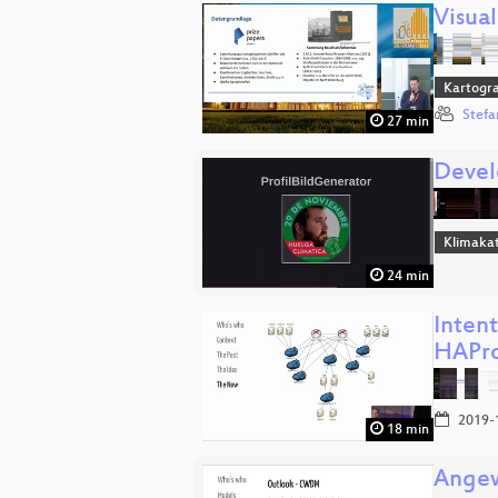
Visua
Kartogra
Stefa
27 min
Devel
Klimaka
24 min
Inten
HAPr
2019-
18 min
Angew