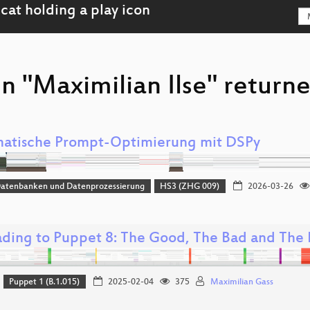
n "Maximilian Ilse" returne
atische Prompt‑Optimierung mit DSPy
Datenbanken und Datenprozessierung
HS3 (ZHG 009)
2026-03-26
ding to Puppet 8: The Good, The Bad and The
Puppet 1 (B.1.015)
2025-02-04
375
Maximilian Gass