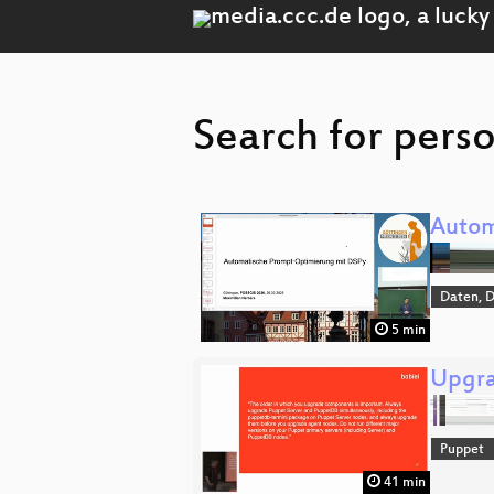
Search for perso
Autom
Daten, 
5 min
Upgra
Puppet
41 min