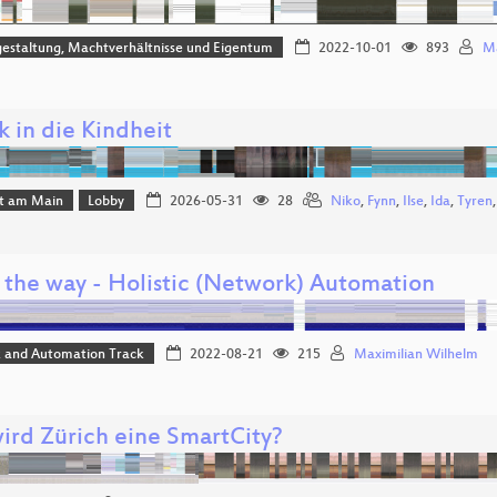
estaltung, Machtverhältnisse und Eigentum
2022-10-01
893
Ma
k in die Kindheit
rt am Main
Lobby
2026-05-31
28
Niko
,
Fynn
,
Ilse
,
Ida
,
Tyren
s the way - Holistic (Network) Automation
 and Automation Track
2022-08-21
215
Maximilian Wilhelm
ird Zürich eine SmartCity?