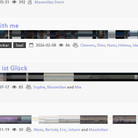
05-31
392
Maximilian Stern
with me
eckar
Saal
2026-02-08
86
Clemens
,
Dimi
,
Hami
,
Helena
,
Id
 ist Glück
07-17
85
Sophie
,
Maximilian
and
Mia
11-19
30
Alexis
,
Bertold
,
Eric
,
Johann
and
Maximilian