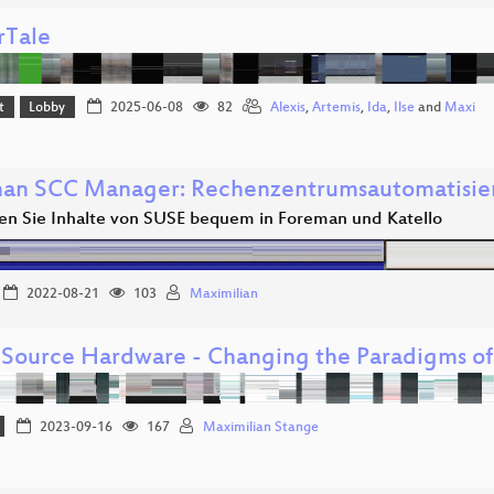
rTale
t
Lobby
2025-06-08
82
Alexis
,
Artemis
,
Ida
,
Ilse
and
Maxi
an SCC Manager: Rechenzentrumsautomatisie
en Sie Inhalte von SUSE bequem in Foreman und Katello
2022-08-21
103
Maximilian
Source Hardware - Changing the Paradigms of
2023-09-16
167
Maximilian Stange