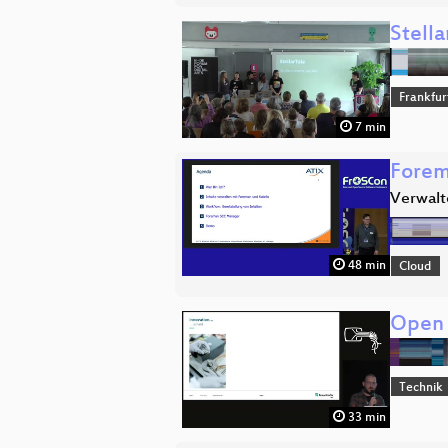
Stella
Frankfur
7 min
Forem
Verwalt
48 min
Cloud
Open 
Technik
33 min