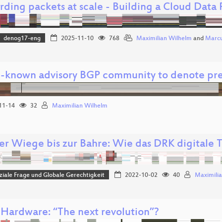
rding packets at scale - Building a Cloud Data
denog17-eng
2025-11-10
768
Maximilian Wilhelm
and
Marcu
l-known advisory BGP community to denote pref
11-14
32
Maximilian Wilhelm
er Wiege bis zur Bahre: Wie das DRK digitale T
iale Frage und Globale Gerechtigkeit
2022-10-02
40
Maximili
Hardware: “The next revolution”?