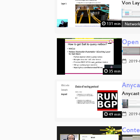
Von Laye
131 min
Network
Open 
2019-
35 min
Anyca
Anycast
2019-
49 min
Conte