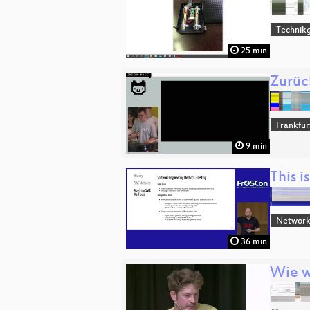
Technikg
25 min
Zurüc
Frankfu
9 min
This i
Network
36 min
Wie w