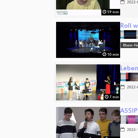
2022-
59 min
Roll 
Rhein-N
10 min
Leben
2022-
7 min
ASSIP
2023-