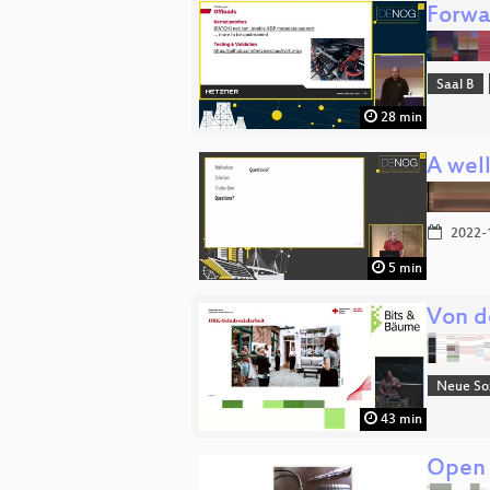
Forwa
Saal B
28 min
A wel
2022-
5 min
Von d
Neue Soz
43 min
Open 