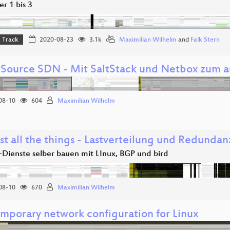
r 1 bis 3
 Track
2020-08-23
3.1k
Maximilian Wilhelm
and
Falk Stern
Source SDN - Mit SaltStack und Netbox zum a
08-10
604
Maximilian Wilhelm
st all the things - Lastverteilung und Redunda
-Dienste selber bauen mit LInux, BGP und bird
08-10
670
Maximilian Wilhelm
mporary network configuration for Linux