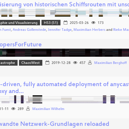
lisierung von historischen Schiffsrouten mit u
phie und Visualisierung
HS3 (S1)
2025-03-26
173
n Fuest
,
Andreas Gollenstede
,
Jennifer Tadge
,
Maximilian Herbers
and
Rieke Mar
opersForFuture
tastrophe
ChaosWest
2019-12-28
457
Maximilian Berghoff
t-driven, fully automated deployment of anycas
oxy and…
11-11
289
Maximilian Wilhelm
andte Netzwerk-Grundlagen reloaded