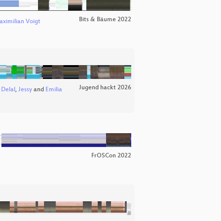
Bits & Bäume 2022
ximilian Voigt
Jugend hackt 2026
,
Delal
,
Jessy
and
Emilia
FrOSCon 2022