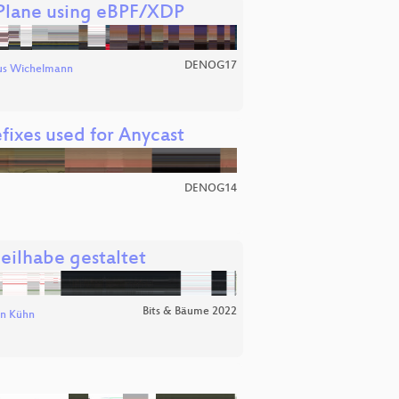
 Plane using eBPF/XDP
DENOG17
s Wichelmann
ixes used for Anycast
DENOG14
eilhabe gestaltet
Bits & Bäume 2022
an Kühn