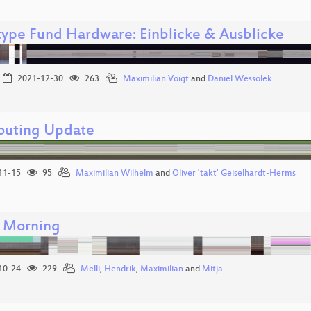
type Fund Hardware: Einblicke & Ausblicke
2021-12-30
263
Maximilian Voigt
and
Daniel Wessolek
outing Update
11-15
95
Maximilian Wilhelm
and
Oliver 'takt' Geiselhardt-Herms
 Morning
10-24
229
Melli
,
Hendrik
,
Maximilian
and
Mitja