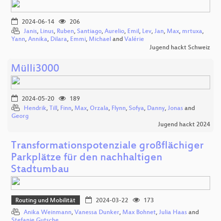
2024-06-14
206
Janis
,
Linus
,
Ruben
,
Santiago
,
Aurelio
,
Emil
,
Lev
,
Jan
,
Max
,
mrtuxa
,
Yann
,
Annika
,
Dilara
,
Emmi
,
Michael
and
Valérie
Jugend hackt Schweiz
Mülli3000
2024-05-20
189
Hendrik
,
Till
,
Finn
,
Max
,
Orzala
,
Flynn
,
Sofya
,
Danny
,
Jonas
and
Georg
Jugend hackt 2024
Transformationspotenziale großflächiger
Parkplätze für den nachhaltigen
Stadtumbau
Routing und Mobilität
2024-03-22
173
Anika Weinmann
,
Vanessa Dunker
,
Max Bohnet
,
Julia Haas
and
Stefanie Gutsche