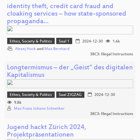
identity theft, credit card fraud and
cloaking services – how state-sponsored
propaganda…
Ethics, Society & Politics
Saal 1
2024-12-30
1.6k
Alexej Hock
and
Max Bernhard
38C3: Illegal Instructions
Longtermismus – der „Geist“ des digitalen
Kapitalismus
Ethics, Society & Politics
Saal ZIGZAG
2024-12-30
9.8k
Max Franz Johann Schnetker
38C3: Illegal Instructions
Jugend hackt Zürich 2024,
Projektpräsentationen