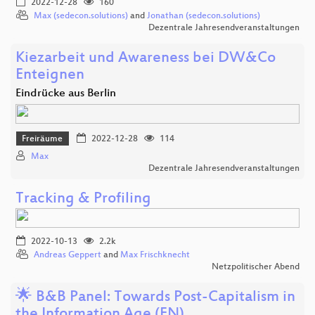
2022-12-28
160
Max (sedecon.solutions)
and
Jonathan (sedecon.solutions)
Dezentrale Jahresendveranstaltungen
Kiezarbeit und Awareness bei DW&Co
Enteignen
Eindrücke aus Berlin
Freiräume
2022-12-28
114
Max
Dezentrale Jahresendveranstaltungen
Tracking & Profiling
2022-10-13
2.2k
Andreas Geppert
and
Max Frischknecht
Netzpolitischer Abend
🌟 B&B Panel: Towards Post-Capitalism in
the Information Age (EN)