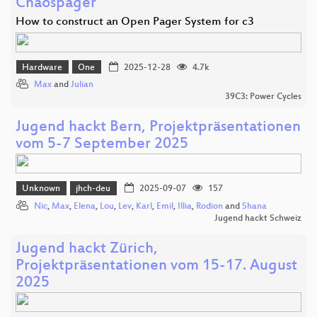
Chaospager
How to construct an Open Pager System for c3
Hardware
One
2025-12-28
4.7k
Max
and
Julian
39C3: Power Cycles
Jugend hackt Bern, Projektpräsentationen
vom 5-7 September 2025
Unknown
jhch-deu
2025-09-07
157
Nic
,
Max
,
Elena
,
Lou
,
Lev
,
Karl
,
Emil
,
Illia
,
Rodion
and
Shana
Jugend hackt Schweiz
Jugend hackt Zürich,
Projektpräsentationen vom 15-17. August
2025