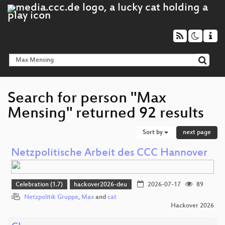
Search for person "Max
Mensing" returned 92 results
Sort by
next page
Netzpolitische Arbeit des CCC Hannover
Celebration (1.7)
hackover2026-deu
2026-07-17
89
Netzpolitik Gruppe
,
Max
and
cat
Hackover 2026