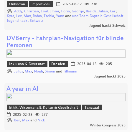
Unknown
import-deu
2025-08-17
238
Addy
,
Christian
,
Emil
,
Emmi
,
Florin
,
George
,
IlseIda
,
Julian
,
Karl
,
Kyra
,
Lev
,
Max
,
Robin
,
Tsehla
,
Yann
and
und Team Digitale Gesellschaft
Jugend hackt Schweiz
Jugend hackt Schweiz
DVBerry - Fahrplan-Navigation für blinde
Personen
Inklusion & Diversität
Dresden
2025-04-13
205
Julius
,
Max
,
Noah
,
Simon
and
Tillmann
Jugend hackt 2025
A year in AI
Ethik, Wissenschaft, Kultur & Gesellschaft
Tanzsaal
2025-02-28
277
Ben
,
Max
and
Nick
Winterkongress 2025