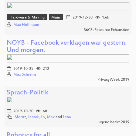
Hardware & Making
Main
2019-12-30
1.6k
Max Hoffmann
36C3: Resource Exhaustion
NOYB - Facebook verklagen war gestern.
Und morgen.
2019-10-25
212
Max Schrems
PrivacyWeek 2019
Sprach-Politik
2019-10-20
68
Moritz
,
Jannik
,
Liv
,
Max
and
Lena
Jugend hackt 2019
Robotics for all