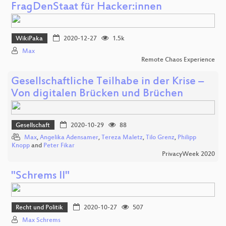
FragDenStaat für Hacker:innen
WikiPaka
2020-12-27
1.5k
Max
Remote Chaos Experience
Gesellschaftliche Teilhabe in der Krise –
Von digitalen Brücken und Brüchen
Gesellschaft
2020-10-29
88
Max
,
Angelika Adensamer
,
Tereza Maletz
,
Tilo Grenz
,
Philipp
Knopp
and
Peter Fikar
PrivacyWeek 2020
"Schrems II"
Recht und Politik
2020-10-27
507
Max Schrems