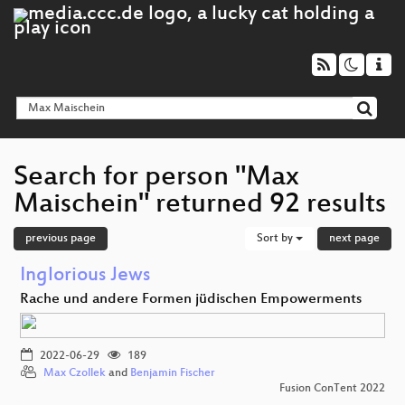
Search for person "Max
Maischein" returned 92 results
previous page
Sort by
next page
Inglorious Jews
Rache und andere Formen jüdischen Empowerments
2022-06-29
189
Max Czollek
and
Benjamin Fischer
Fusion ConTent 2022