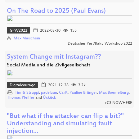
On The Road to 2025 (Paul Evans)
GPW2022
2022-03-30
155
Max Maischein
Deutscher Perl/Raku Workshop 2022
System Change mit Instagram??
Social Media und die Zivilgesellschaft
Digitalcourage
2021-12-28
3.2k
Tim & Struppi
,
padeluun
,
CarK
,
Pauline Brünger
,
Max Boemelburg
,
Thomas Pfeiffer
and
Ückück
rC3 NOWHERE
"But what if the attacker can flip a bit?"
Understanding and simulating fault
injection…