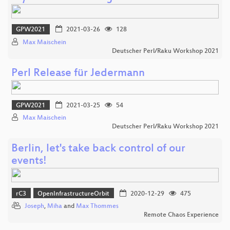
GPW2021
2021-03-26
128
Max Maischein
Deutscher Perl/Raku Workshop 2021
Perl Release für Jedermann
GPW2021
2021-03-25
54
Max Maischein
Deutscher Perl/Raku Workshop 2021
Berlin, let's take back control of our
events!
rC3
OpenInfrastructureOrbit
2020-12-29
475
Joseph
,
Miha
and
Max Thommes
Remote Chaos Experience