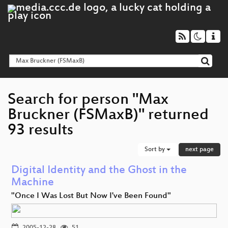
Search for person "Max
Bruckner (FSMaxB)" returned
93 results
Sort by
next page
Digital Identity and the Ghost in the
Machine
"Once I Was Lost But Now I've Been Found"
2005-12-28
51