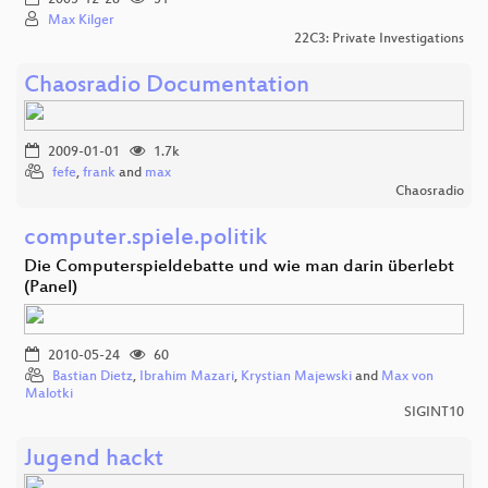
Max Kilger
22C3: Private Investigations
Chaosradio Documentation
2009-01-01
1.7k
fefe
,
frank
and
max
Chaosradio
computer.spiele.politik
Die Computerspieldebatte und wie man darin überlebt
(Panel)
2010-05-24
60
Bastian Dietz
,
Ibrahim Mazari
,
Krystian Majewski
and
Max von
Malotki
SIGINT10
Jugend hackt