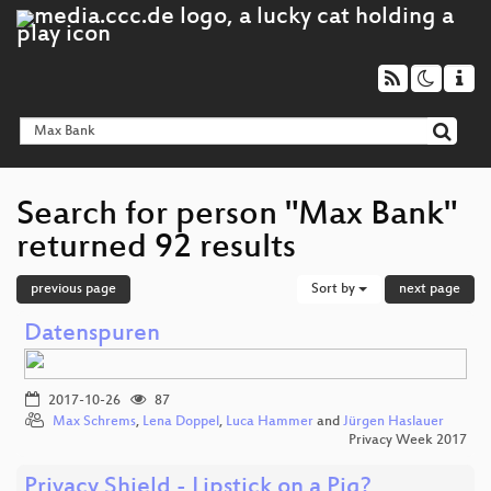
Search for person "Max Bank"
returned 92 results
previous page
Sort by
next page
Datenspuren
2017-10-26
87
Max Schrems
,
Lena Doppel
,
Luca Hammer
and
Jürgen Haslauer
Privacy Week 2017
Privacy Shield - Lipstick on a Pig?