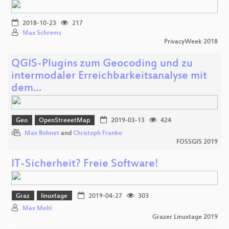
2018-10-23
217
Max Schrems
PrivacyWeek 2018
QGIS-Plugins zum Geocoding und zu
intermodaler Erreichbarkeitsanalyse mit
dem…
Geo
OpenStreeetMap
2019-03-13
424
Max Bohnet
and
Christoph Franke
FOSSGIS 2019
IT-Sicherheit? Freie Software!
Graz
linuxtage
2019-04-27
303
Max Mehl
Grazer Linuxtage 2019