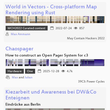
World in Vectors - Cross-platform Map
Rendering using Rust
MCH2022 Curated content
2022-07-24
857
Max Ammann
May Contain Hackers 2022
Chaospager
How to construct an Open Pager System for c3
Hardware
One
2025-12-28
4.7k
Max
and
Julian
39C3: Power Cycles
Kiezarbeit und Awareness bei DW&Co
Enteignen
Eindrücke aus Berlin