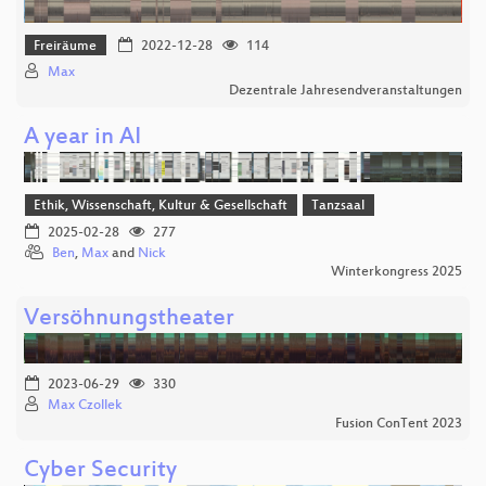
Freiräume
2022-12-28
114
Max
Dezentrale Jahresendveranstaltungen
A year in AI
Ethik, Wissenschaft, Kultur & Gesellschaft
Tanzsaal
2025-02-28
277
Ben
,
Max
and
Nick
Winterkongress 2025
Versöhnungstheater
2023-06-29
330
Max Czollek
Fusion ConTent 2023
Cyber Security