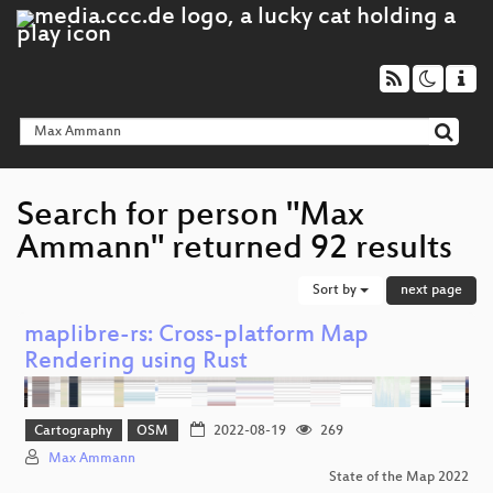
Search for person "Max
Ammann" returned 92 results
Sort by
next page
maplibre-rs: Cross-platform Map
Rendering using Rust
Cartography
OSM
2022-08-19
269
Max Ammann
State of the Map 2022