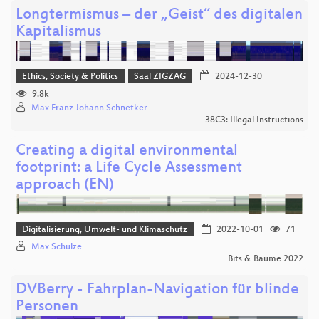
Longtermismus – der „Geist“ des digitalen
Kapitalismus
Ethics, Society & Politics
Saal ZIGZAG
2024-12-30
9.8k
Max Franz Johann Schnetker
38C3: Illegal Instructions
Creating a digital environmental
footprint: a Life Cycle Assessment
approach (EN)
Digitalisierung, Umwelt- und Klimaschutz
2022-10-01
71
Max Schulze
Bits & Bäume 2022
DVBerry - Fahrplan-Navigation für blinde
Personen