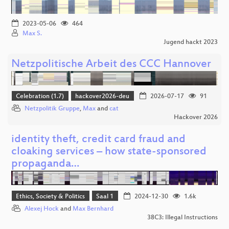
2023-05-06
464
Max S.
Jugend hackt 2023
Netzpolitische Arbeit des CCC Hannover
Celebration (1.7)
hackover2026-deu
2026-07-17
91
Netzpolitik Gruppe
,
Max
and
cat
Hackover 2026
identity theft, credit card fraud and
cloaking services – how state-sponsored
propaganda…
Ethics, Society & Politics
Saal 1
2024-12-30
1.6k
Alexej Hock
and
Max Bernhard
38C3: Illegal Instructions