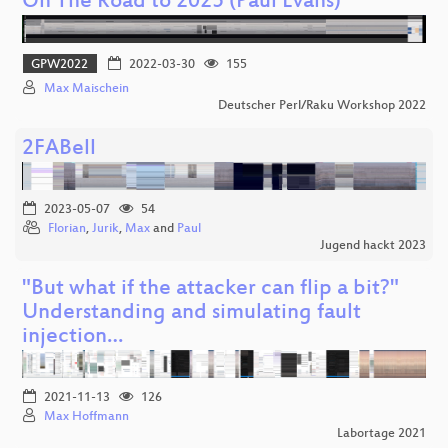
On The Road to 2025 (Paul Evans)
GPW2022
2022-03-30
155
Max Maischein
Deutscher Perl/Raku Workshop 2022
2FABell
2023-05-07
54
Florian
,
Jurik
,
Max
and
Paul
Jugend hackt 2023
"But what if the attacker can flip a bit?"
Understanding and simulating fault
injection…
2021-11-13
126
Max Hoffmann
Labortage 2021