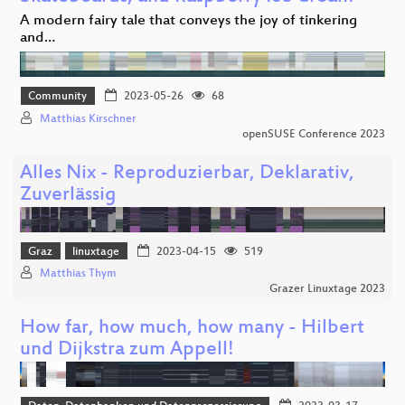
A modern fairy tale that conveys the joy of tinkering
and…
Community
2023-05-26
68
Matthias Kirschner
openSUSE Conference 2023
Alles Nix - Reproduzierbar, Deklarativ,
Zuverlässig
Graz
linuxtage
2023-04-15
519
Matthias Thym
Grazer Linuxtage 2023
How far, how much, how many - Hilbert
und Dijkstra zum Appell!