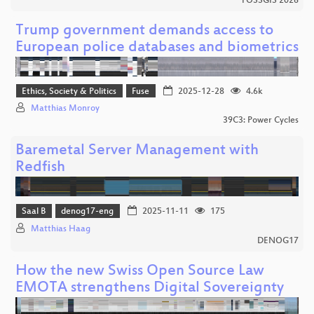
FOSSGIS 2026
Trump government demands access to
European police databases and biometrics
Ethics, Society & Politics
Fuse
2025-12-28
4.6k
Matthias Monroy
39C3: Power Cycles
Baremetal Server Management with
Redfish
Saal B
denog17-eng
2025-11-11
175
Matthias Haag
DENOG17
How the new Swiss Open Source Law
EMOTA strengthens Digital Sovereignty