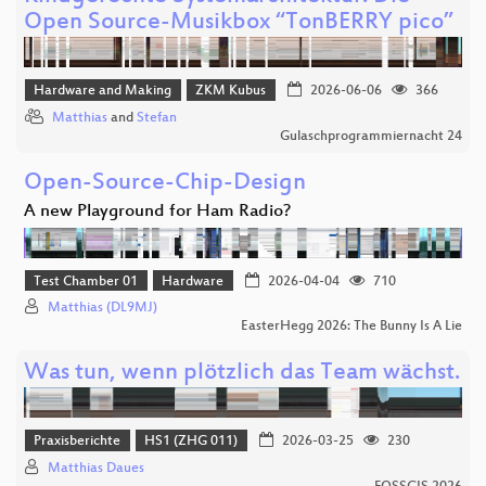
Open Source-Musikbox “TonBERRY pico”
Hardware and Making
ZKM Kubus
2026-06-06
366
Matthias
and
Stefan
Gulaschprogrammiernacht 24
Open-Source-Chip-Design
A new Playground for Ham Radio?
Test Chamber 01
Hardware
2026-04-04
710
Matthias (DL9MJ)
EasterHegg 2026: The Bunny Is A Lie
Was tun, wenn plötzlich das Team wächst.
Praxisberichte
HS1 (ZHG 011)
2026-03-25
230
Matthias Daues