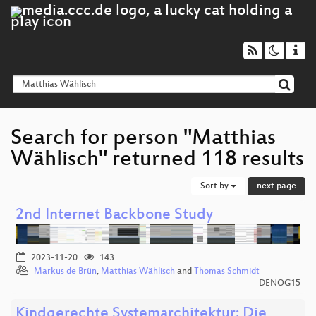
Search for person "Matthias
Wählisch" returned 118 results
Sort by
next page
2nd Internet Backbone Study
2023-11-20
143
Markus de Brün
,
Matthias Wählisch
and
Thomas Schmidt
DENOG15
Kindgerechte Systemarchitektur: Die