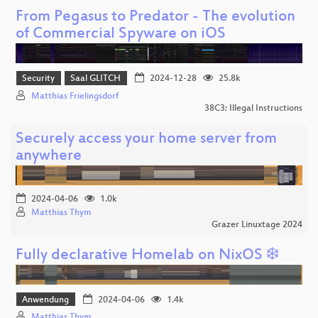
From Pegasus to Predator - The evolution
of Commercial Spyware on iOS
Security
Saal GLITCH
2024-12-28
25.8k
Matthias Frielingsdorf
38C3: Illegal Instructions
Securely access your home server from
anywhere
2024-04-06
1.0k
Matthias Thym
Grazer Linuxtage 2024
Fully declarative Homelab on NixOS ❄️
Anwendung
2024-04-06
1.4k
Matthias Thym