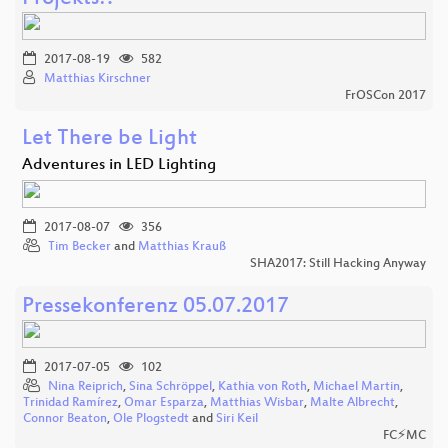
2017-08-19
582
Matthias Kirschner
FrOSCon 2017
Let There be Light
Adventures in LED Lighting
2017-08-07
356
Tim Becker
and
Matthias Krauß
SHA2017: Still Hacking Anyway
Pressekonferenz 05.07.2017
2017-07-05
102
Nina Reiprich
,
Sina Schröppel
,
Kathia von Roth
,
Michael Martin
,
Trinidad Ramírez
,
Omar Esparza
,
Matthias Wisbar
,
Malte Albrecht
,
Connor Beaton
,
Ole Plogstedt
and
Siri Keil
FC⚡MC