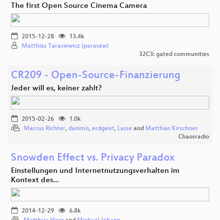
The first Open Source Cinema Camera
2015-12-28
13.4k
Matthias Tarasiewicz (parasew)
32C3: gated communities
CR209 - Open-Source-Finanzierung
Jeder will es, keiner zahlt?
2015-02-26
1.0k
Marcus Richter
,
danimo
,
erdgeist
,
Lasse
and
Matthias Kirschner
Chaosradio
Snowden Effect vs. Privacy Paradox
Einstellungen und Internetnutzungsverhalten im
Kontext des…
2014-12-29
6.8k