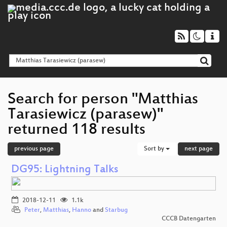
Search for person "Matthias
Tarasiewicz (parasew)"
returned 118 results
previous page
Sort by
next page
DG95: Lightning Talks
2018-12-11
1.1k
Peter
,
Matthias
,
Hanno
and
Starbug
CCCB Datengarten