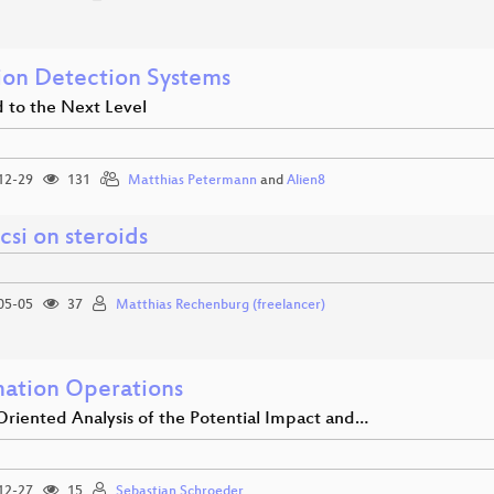
sion Detection Systems
d to the Next Level
12-29
131
Matthias Petermann
and
Alien8
 scsi on steroids
05-05
37
Matthias Rechenburg (freelancer)
mation Operations
Oriented Analysis of the Potential Impact and…
12-27
15
Sebastian Schroeder