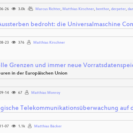
06-26
3.0k
Marcus Richter
,
Matthias Kirschner
,
benthor
,
derpeter
,
da
ussterben bedroht: die Universalmaschine Co
08-23
376
Matthias Kirschner
elle Grenzen und immer neue Vorratsdatenspe
uren in der Europäischen Union
09-14
67
Matthias Monroy
egische Telekommunikationsüberwachung auf 
11-07
1.1k
Matthias Bäcker