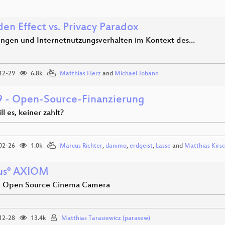
en Effect vs. Privacy Paradox
lungen und Internetnutzungsverhalten im Kontext des…
12-29
6.8k
Matthias Herz
and
Michael Johann
 - Open-Source-Finanzierung
ll es, keiner zahlt?
02-26
1.0k
Marcus Richter
,
danimo
,
erdgeist
,
Lasse
and
Matthias Kirs
us° AXIOM
st Open Source Cinema Camera
12-28
13.4k
Matthias Tarasiewicz (parasew)