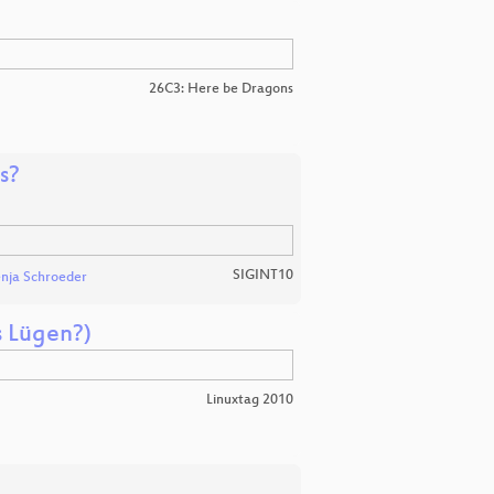
26C3: Here be Dragons
s?
SIGINT10
nja Schroeder
s Lügen?)
Linuxtag 2010