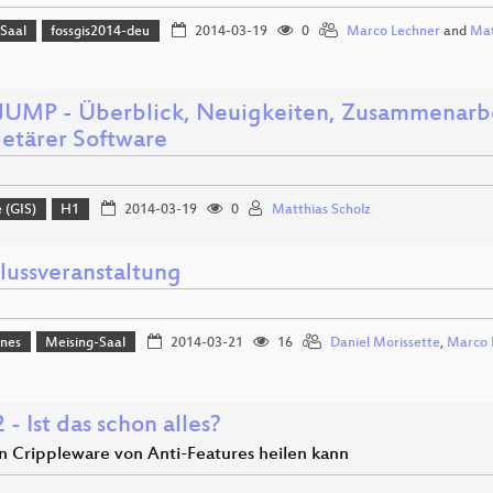
-Saal
fossgis2014-deu
2014-03-19
0
Marco Lechner
and
Mat
UMP - Überblick, Neuigkeiten, Zusammenarbei
ietärer Software
 (GIS)
H1
2014-03-19
0
Matthias Scholz
lussveranstaltung
ines
Meising-Saal
2014-03-21
16
Daniel Morissette
,
Marco 
- Ist das schon alles?
 Crippleware von Anti-Features heilen kann