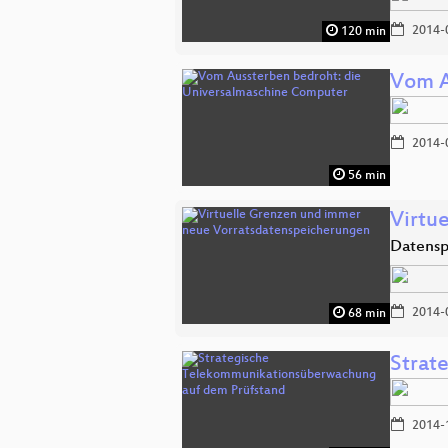
2014-
120 min
Vom A
2014-
56 min
Virtu
Datensp
2014-
68 min
Strat
2014-