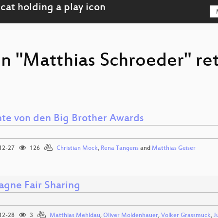
on "Matthias Schroeder" re
hte von den Big Brother Awards
12-27
126
Christian Mock
,
Rena Tangens
and
Matthias Geiser
gne Fair Sharing
12-28
3
Matthias Mehldau
,
Oliver Moldenhauer
,
Volker Grassmuck
,
J