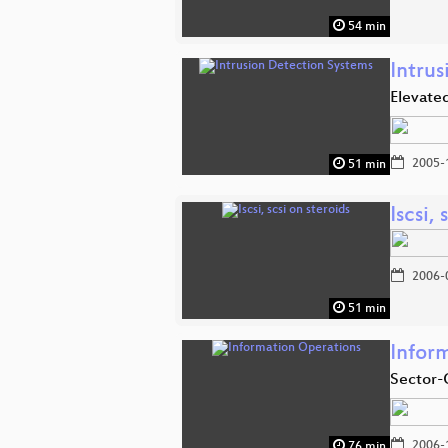
54 min
Intru
Elevate
2005-
51 min
Iscsi,
2006-
51 min
Infor
Sector-
2006-
76 min