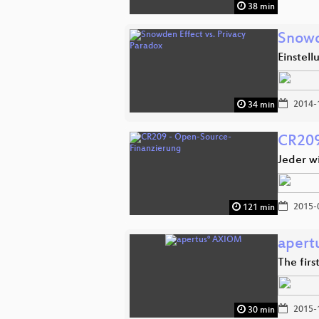
38 min
Snowd
Einstel
2014-
34 min
CR209
Jeder wi
2015-
121 min
apert
The fir
2015-
30 min