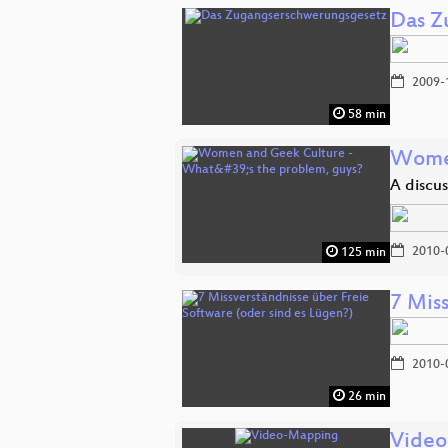
Das Z
2009-
58 min
Women
A discus
2010-
125 min
7 Miss
2010-
26 min
Vide