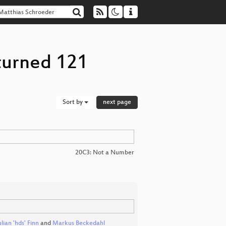
turned 121
Sort by
next page
20C3: Not a Number
ulian 'hds' Finn
and
Markus Beckedahl