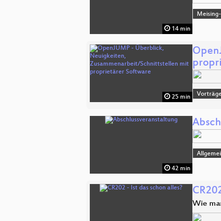
Meising
14 min
OpenJ
propr
Vorträge
25 min
Absch
Allgeme
42 min
CR202 
Wie man