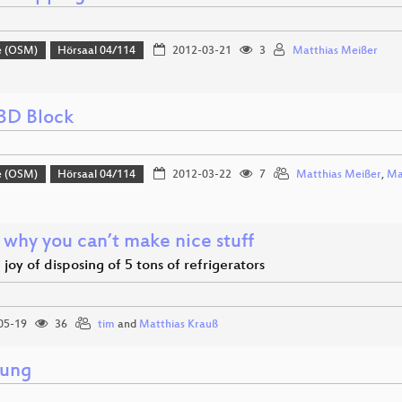
e (OSM)
Hörsaal 04/114
2012-03-21
3
Matthias Meißer
3D Block
e (OSM)
Hörsaal 04/114
2012-03-22
7
Matthias Meißer
,
Ma
s why you can’t make nice stuff
 joy of disposing of 5 tons of refrigerators
05-19
36
tim
and
Matthias Krauß
nung