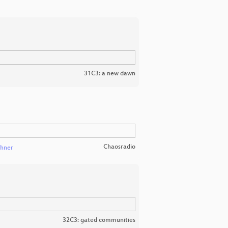
31C3: a new dawn
Chaosradio
chner
32C3: gated communities