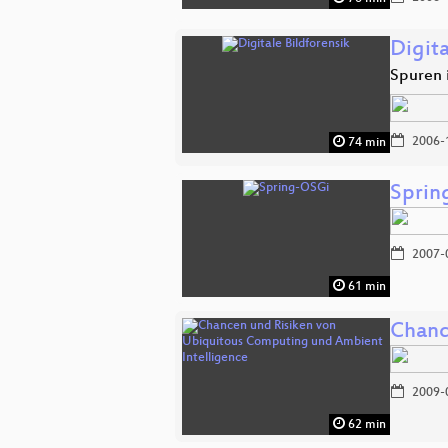
Digita
Spuren i
2006-
74 min
Sprin
2007-
61 min
Chanc
2009-
62 min