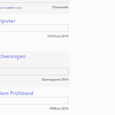
Chaosradio
nimo
and
mutax
mputer
FrOSCon 2014
icherungen
Datenspuren 2014
dem Prüfstand
FIfFKon 2014