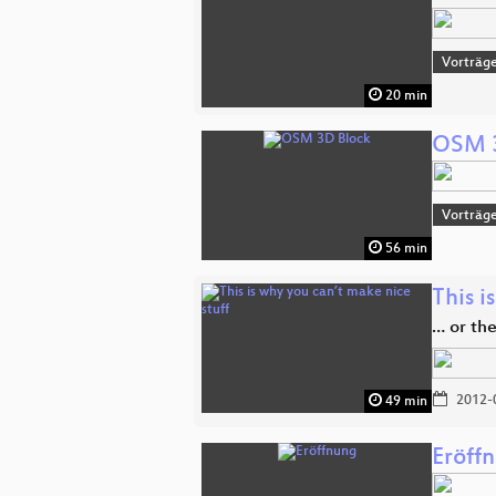
Vorträg
20 min
OSM 
Vorträg
56 min
This i
… or the
2012-
49 min
Eröff