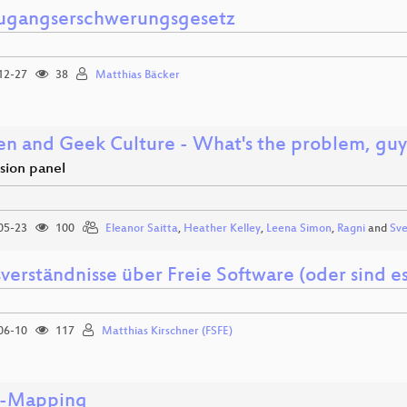
ugangserschwerungsgesetz
12-27
38
Matthias Bäcker
 and Geek Culture - What's the problem, guy
sion panel
05-23
100
Eleanor Saitta
,
Heather Kelley
,
Leena Simon
,
Ragni
and
Sve
verständnisse über Freie Software (oder sind e
06-10
117
Matthias Kirschner (FSFE)
o-Mapping