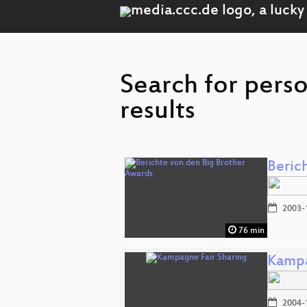
Search for pers
results
Beric
2003-
76 min
Kampa
2004-