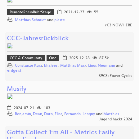
RemoteRheinRuhrStage
2021-12-27
55
Matthias Schmidt
and
plaste
rC3 NOWHERE
CCC-Jahresrückblick
CCC & Community
One
2025-12-28
87.5k
Constanze Kurz
,
khaleesi
,
Matthias Marx
,
Linus Neumann
and
erdgeist
39C3: Power Cycles
Musify
2024-07-21
103
Benjamin
,
Dean
,
Doro
,
Elias
,
Fernando
,
Lengny
and
Matthias
Jugend hackt 2024
Gotta Collect 'Em All - Metrics Easily