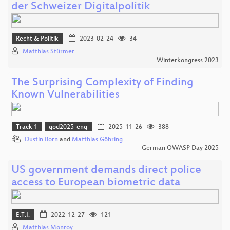
der Schweizer Digitalpolitik
Recht & Politik
2023-02-24
34
Matthias Stürmer
Winterkongress 2023
The Surprising Complexity of Finding
Known Vulnerabilities
Track 1
god2025-eng
2025-11-26
388
Dustin Born
and
Matthias Göhring
German OWASP Day 2025
US government demands direct police
access to European biometric data
E.T.I.
2022-12-27
121
Matthias Monroy