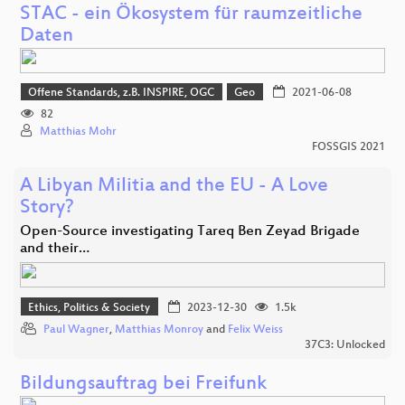
STAC - ein Ökosystem für raumzeitliche
Daten
Offene Standards, z.B. INSPIRE, OGC
Geo
2021-06-08
82
Matthias Mohr
FOSSGIS 2021
A Libyan Militia and the EU - A Love
Story?
Open-Source investigating Tareq Ben Zeyad Brigade
and their…
Ethics, Politics & Society
2023-12-30
1.5k
Paul Wagner
,
Matthias Monroy
and
Felix Weiss
37C3: Unlocked
Bildungsauftrag bei Freifunk