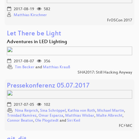
2017-08-19
582
Matthias Kirschner
FrOSCon 2017
Let There be Light
Adventures in LED Lighting
2017-08-07
356
Tim Becker
and
Matthias Krauß
SHA2017: Still Hacking Anyway
Pressekonferenz 05.07.2017
2017-07-05
102
Nina Reiprich
,
Sina Schröppel
,
Kathia von Roth
,
Michael Martin
,
Trinidad Ramírez
,
Omar Esparza
,
Matthias Wisbar
,
Malte Albrecht
,
Connor Beaton
,
Ole Plogstedt
and
Siri Keil
FC⚡MC