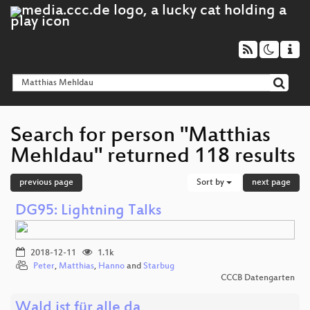
Search for person "Matthias
Mehldau" returned 118 results
previous page
Sort by
next page
DG95: Lightning Talks
2018-12-11
1.1k
Peter
,
Matthias
,
Hanno
and
Starbug
CCCB Datengarten
Wald ist für alle da