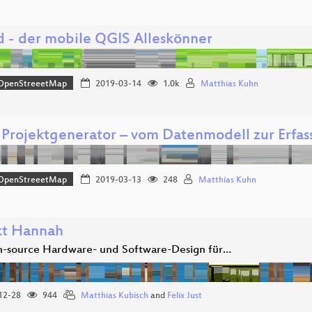
d - der mobile QGIS Alleskönner
OpenStreeetMap
2019-03-14
1.0k
Matthias Kuhn
Projektgenerator – vom Datenmodell zur Erfas
OpenStreeetMap
2019-03-13
248
Matthias Kuhn
kt Hannah
n-source Hardware- und Software-Design für…
12-28
944
Matthias Kubisch
and
Felix Just