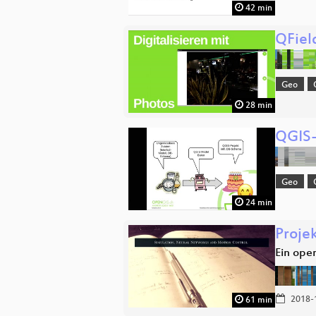
42 min
QFiel
Geo
28 min
QGIS-
Geo
24 min
Proje
Ein ope
2018-
61 min