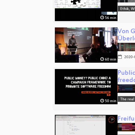
Ethik, W
56 min
Von G
Über
2020-
60 min
Publi
free
The real
50 min
Freif