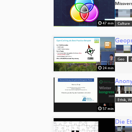
Missver
47 min
Culture
Geopr
Geo
24 min
Anony
Ethik, W
57 min
Die E