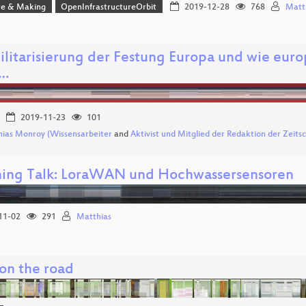
e & Making
OpenInfrastructureOrbit
2019-12-28
768
Matt
ilitarisierung der Festung Europa und wie eur
n…
2019-11-23
101
ias Monroy (Wissensarbeiter
and
Aktivist und Mitglied der Redaktion der Zeitsc
ning Talk: LoraWAN und Hochwassersensoren
11-02
291
Matthias
on the road