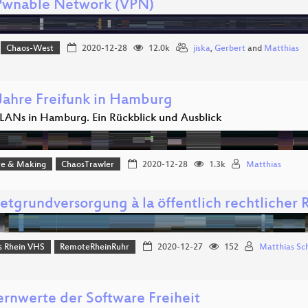
Pwnable Network (VPN)
Chaos-West
2020-12-28
12.0k
jiska
,
Gerbert
and
Matthias
 Jahre Freifunk in Hamburg
LANs in Hamburg. Ein Rückblick und Ausblick
e & Making
ChaosTrawler
2020-12-28
1.3k
Matthias
netgrundversorgung à la öffentlich rechtlicher
 Rhein VHS
RemoteRheinRuhr
2020-12-27
152
Matthias Sc
ernwerte der Software Freiheit