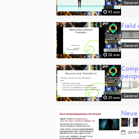
General
95 min
Field 
General
26 min
Compl
persp
General
25 min
Neue 
2019-