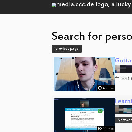
Search for pers
previous page
Gotta 
2021-
45 min
Learn
Netzwerk
44 min