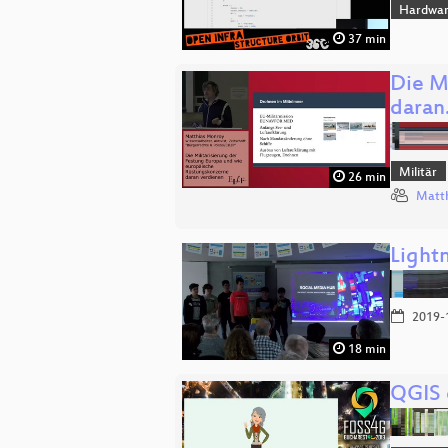
Hardwar
37 min
Die M
dara
Militär
26 min
Matth
Light
2019-
18 min
QGIS 