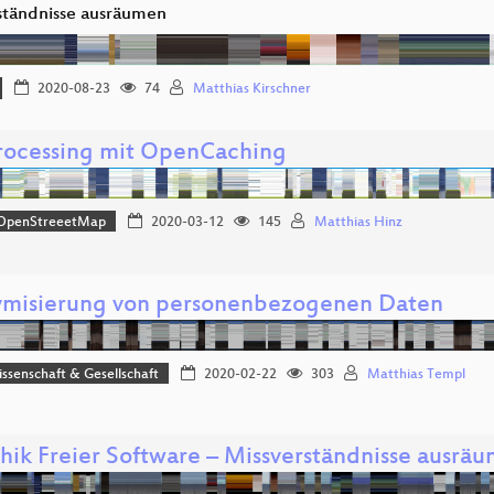
ständnisse ausräumen
2020-08-23
74
Matthias Kirschner
ocessing mit OpenCaching
OpenStreeetMap
2020-03-12
145
Matthias Hinz
misierung von personenbezogenen Daten
issenschaft & Gesellschaft
2020-02-22
303
Matthias Templ
thik Freier Software – Missverständnisse ausrä