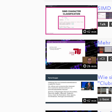
SIMD 
Talk
42 min
Mehr a
rC3
O
26 min
Wie s
"Club
c-base
42 min