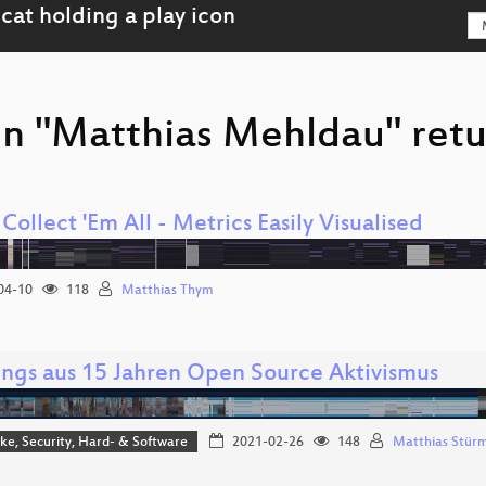
on "Matthias Mehldau" retu
Collect 'Em All - Metrics Easily Visualised
04-10
118
Matthias Thym
ings aus 15 Jahren Open Source Aktivismus
e, Security, Hard- & Software
2021-02-26
148
Matthias Stür