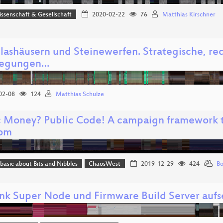
issenschaft & Gesellschaft
2020-02-22
76
Matthias Kirschner
lashäusern und Steinewerfen. Strategische, rec
legungen…
02-08
124
Matthias Schulze
c Money? Public Code! A campaign framework 
dom
 basic about Bits and Nibbles
ChaosWest
2019-12-29
424
Bo
unk Super Node und Firmware Build Server auf