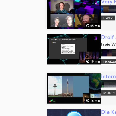
Very 
CWTV
45 min
Drölf
Freie W
19 min
Hardwar
Inter
MON r3s
16 min
Die K