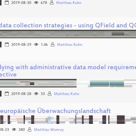
2019-08-30
678
Matthias Kuhn
data collection strategies - using QField and Q
2019-08-29
1.4k
Matthias Kuhn
ying with administrative data model requiremen
ective
2019-08-28
33
Matthias Kuhn
europäische Überwachungslandschaft
08-23
380
Matthias Monroy