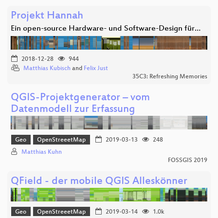
Projekt Hannah
Ein open-source Hardware- und Software-Design für…
2018-12-28
944
Matthias Kubisch
and
Felix Just
35C3: Refreshing Memories
QGIS-Projektgenerator – vom
Datenmodell zur Erfassung
Geo
OpenStreeetMap
2019-03-13
248
Matthias Kuhn
FOSSGIS 2019
QField - der mobile QGIS Alleskönner
Geo
OpenStreeetMap
2019-03-14
1.0k