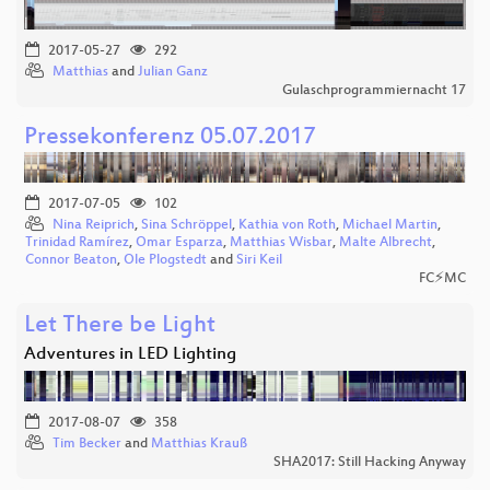
2017-05-27
292
Matthias
and
Julian Ganz
Gulaschprogrammiernacht 17
Pressekonferenz 05.07.2017
2017-07-05
102
Nina Reiprich
,
Sina Schröppel
,
Kathia von Roth
,
Michael Martin
,
Trinidad Ramírez
,
Omar Esparza
,
Matthias Wisbar
,
Malte Albrecht
,
Connor Beaton
,
Ole Plogstedt
and
Siri Keil
FC⚡MC
Let There be Light
Adventures in LED Lighting
2017-08-07
358
Tim Becker
and
Matthias Krauß
SHA2017: Still Hacking Anyway