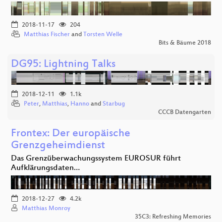
2018-11-17
204
Matthias Fischer
and
Torsten Welle
Bits & Bäume 2018
DG95: Lightning Talks
2018-12-11
1.1k
Peter
,
Matthias
,
Hanno
and
Starbug
CCCB Datengarten
Frontex: Der europäische
Grenzgeheimdienst
Das Grenzüberwachungssystem EUROSUR führt
Aufklärungsdaten…
2018-12-27
4.2k
Matthias Monroy
35C3: Refreshing Memories