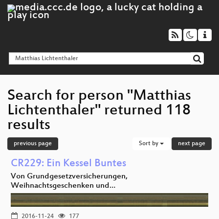
Search for person "Matthias
Lichtenthaler" returned 118
results
previous page
Sort by
next page
CR229: Ein Kessel Buntes
Von Grundgesetzversicherungen,
Weihnachtsgeschenken und…
2016-11-24
177