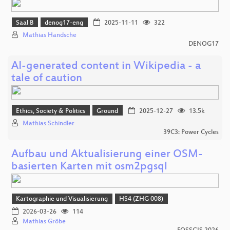
Saal B
denog17-eng
2025-11-11
322
Mathias Handsche
DENOG17
AI-generated content in Wikipedia - a
tale of caution
Ethics, Society & Politics
Ground
2025-12-27
13.5k
Mathias Schindler
39C3: Power Cycles
Aufbau und Aktualisierung einer OSM-
basierten Karten mit osm2pgsql
Kartographie und Visualisierung
HS4 (ZHG 008)
2026-03-26
114
Mathias Gröbe