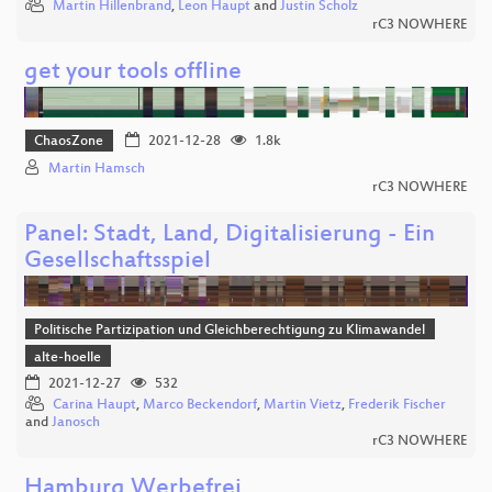
Martin Hillenbrand
,
Leon Haupt
and
Justin Scholz
rC3 NOWHERE
get your tools offline
ChaosZone
2021-12-28
1.8k
Martin Hamsch
rC3 NOWHERE
Panel: Stadt, Land, Digitalisierung - Ein
Gesellschaftsspiel
Politische Partizipation und Gleichberechtigung zu Klimawandel
alte-hoelle
2021-12-27
532
Carina Haupt
,
Marco Beckendorf
,
Martin Vietz
,
Frederik Fischer
and
Janosch
rC3 NOWHERE
Hamburg Werbefrei