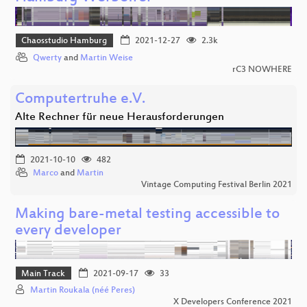
Chaosstudio Hamburg
2021-12-27
2.3k
Qwerty
and
Martin Weise
rC3 NOWHERE
Computertruhe e.V.
Alte Rechner für neue Herausforderungen
2021-10-10
482
Marco
and
Martin
Vintage Computing Festival Berlin 2021
Making bare-metal testing accessible to
every developer
Main Track
2021-09-17
33
Martin Roukala (néé Peres)
X Developers Conference 2021