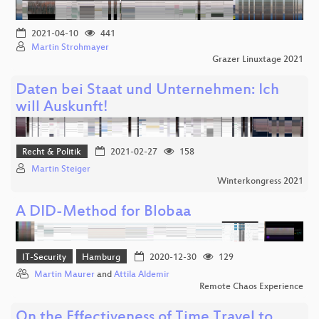
2021-04-10
441
Martin Strohmayer
Grazer Linuxtage 2021
Daten bei Staat und Unternehmen: Ich
will Auskunft!
Recht & Politik
2021-02-27
158
Martin Steiger
Winterkongress 2021
A DID-Method for Blobaa
IT-Security
Hamburg
2020-12-30
129
Martin Maurer
and
Attila Aldemir
Remote Chaos Experience
On the Effectiveness of Time Travel to