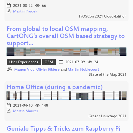
2021-08-22
66
Martin Prudek
FrOSCon 2021 Cloud-Edition
From global to local OSM mapping,
CartONG’s overall OSM based strategy to
support…
User Experiences
OSM
2021-07-09
24
Manon Viou
,
Olivier Ribiere
and
Martin Noblecourt
State of the Map 2021
Home Office (during a pandemic)
2021-04-10
148
Martin Maurer
Grazer Linuxtage 2021
Geniale Tipps & Tricks zum Raspberry Pi