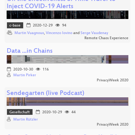
Inject COVID-19 Alerts
c-base
2020-12-29
94
Martin Vuagnoux
,
Vincenzo Iovino
and
Serge Vaudenay
Remote Chaos Experience
Data ...in Chains
2020-10-30
116
Martin Pirker
PrivacyWeek 2020
Sendegarten (live Podcast)
Gesellschaft
2020-10-29
44
Martin Rützler
PrivacyWeek 2020