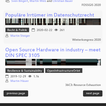
Sven Bingert
,
Martin Weis
and
Christian Bauer
FOSSGIS 2020
Populäre Irrtümer im Datenschutzrecht
Recht & Politik
2020-02-22
261
Martin Steiger
Winterkongress 2020
Open Source Hardware in industry – meet
DIN SPEC 3105
Resilience & Sustainability
OpenInfrastructureOrbit
2019-12-29
1.1k
Martin Häuer
36C3: Resource Exhaustion
previous page
next page