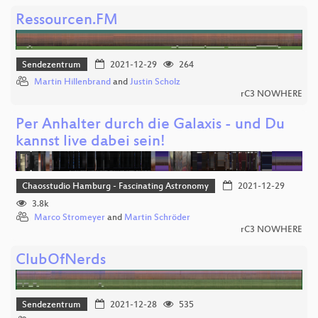
Ressourcen.FM
Sendezentrum
2021-12-29
264
Martin Hillenbrand
and
Justin Scholz
rC3 NOWHERE
Per Anhalter durch die Galaxis - und Du
kannst live dabei sein!
Chaosstudio Hamburg - Fascinating Astronomy
2021-12-29
3.8k
Marco Stromeyer
and
Martin Schröder
rC3 NOWHERE
ClubOfNerds
Sendezentrum
2021-12-28
535