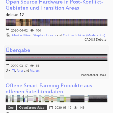
Open Source Hardware in Post-Konflikt-
Gebieten und Transition Areas
debate 12
2020-04-02
404
Martin Häuer
,
Stephen Hovats
and
Corinna Schäfer (Moderation)
CADUS Debate!
Übergabe
2020-03-17
15
TJ
,
Andi
and
Martin
Podcasterei DACH
Offene Smart Farming Produkte aus
offenen Satellitendaten
Geo
OpenStreeetMap
2020-03-12
149