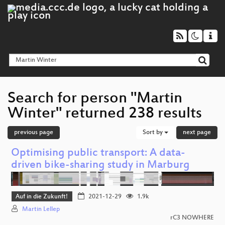
Search for person "Martin
Winter" returned 238 results
previous page
Sort by
next page
Optimising public transport: A data-
driven bike-sharing study in Marburg
Auf in die Zukunft!
2021-12-29
1.9k
Martin Lellep
rC3 NOWHERE