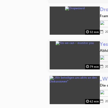
Dro
Fram
20
32 min
Yes
Abhö
20
79 min
„Wi
Die 
20
62 min