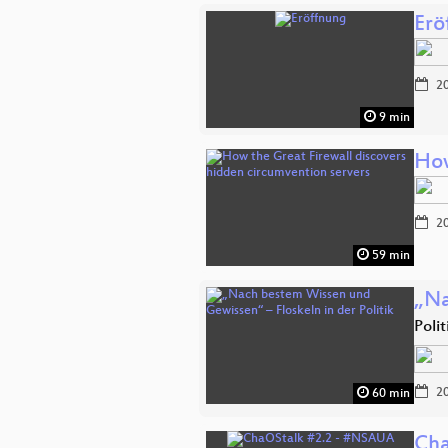
Erö
20
9 min
How
20
59 min
„Na
Poli
20
60 min
Cha