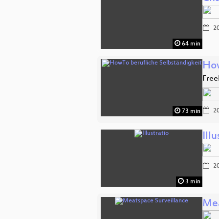
20
64 min
How
Free
20
73 min
Illu
20
3 min
Mea