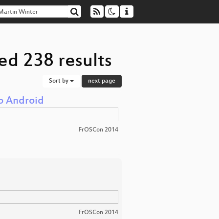
ed 238 results
Sort by
next page
o Android
FrOSCon 2014
FrOSCon 2014