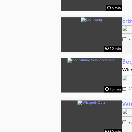
6 min
Erö
20
10 min
Be
Wir 
20
15 min
Wi
20