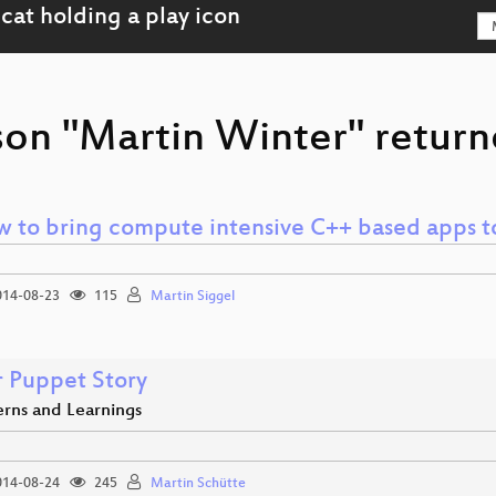
son "Martin Winter" return
 to bring compute intensive C++ based apps t
14-08-23
115
Martin Siggel
 Puppet Story
erns and Learnings
14-08-24
245
Martin Schütte