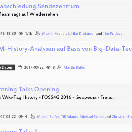
abschiedung Sendezentrum
Team sagt auf Wiedersehen
16-12-30
1.1k
Martin Fischer
,
Ulrike Kretzmer
and
Tim Pritlove
-History-Analysen auf Basis von Big-Data-Te
e Daten
2017-03-22
8
Martin Raifer
htning Talks Opening
Wiki-Tag History - FOSS4G 2016 - Geopedia - Freie…
17-03-22
4
Martin Raifer
,
Till Adams
,
Michael Schön
and
Christian St