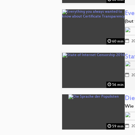
60 min
Eve
(but
20
60 min
Sta
20
56 min
Die
Wie 
20
59 min