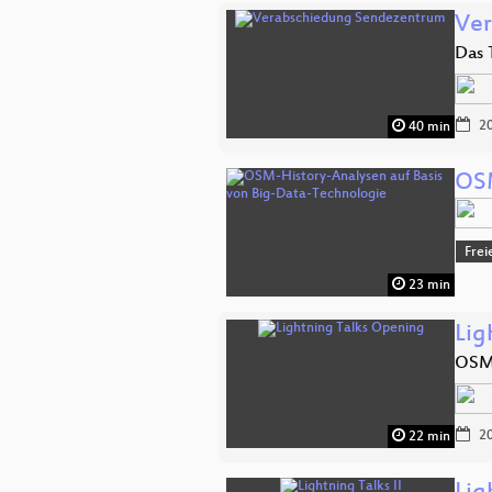
Ver
Das 
20
40 min
OSM
Frei
23 min
Lig
OSM 
20
22 min