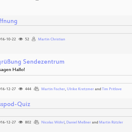
ffnung
16-10-22
52
Martin Christian
grüßung Sendezentrum
sagen Hallo!
16-12-27
444
Martin Fischer
,
Ulrike Kretzmer
and
Tim Pritlove
sspod-Quiz
16-12-27
802
Nicolas Wöhrl
,
Daniel Meßner
and
Martin Rützler