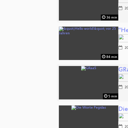
20
36 min
"He
20
84 min
GR
20
5 min
Die
20