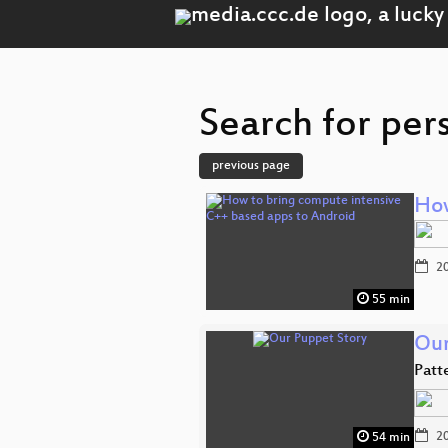
Search for per
previous page
How
20
55 min
Our
Patt
20
54 min