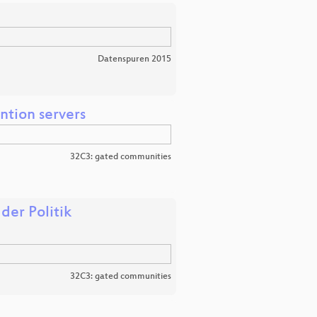
Datenspuren 2015
ntion servers
32C3: gated communities
der Politik
32C3: gated communities