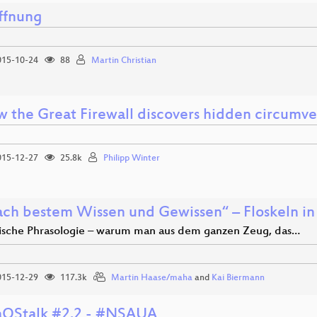
ffnung
15-10-24
88
Martin Christian
 the Great Firewall discovers hidden circumve
15-12-27
25.8k
Philipp Winter
ch bestem Wissen und Gewissen“ – Floskeln in 
tische Phrasologie – warum man aus dem ganzen Zeug, das…
15-12-29
117.3k
Martin Haase/maha
and
Kai Biermann
OStalk #2.2 - #NSAUA