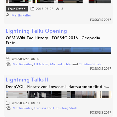
Freie Daten
2017-03-22
8
Martin Raifer
FOSSGIS 2017
Lightning Talks Opening
OSM Wiki-Tag History - FOSS4G 2016 - Geopedia -
Freie…
2017-03-22
4
Martin Raifer
,
Till Adams
,
Michael Schön
and
Christian Strobl
FOSSGIS 2017
Lightning Talks II
DeepVGI - Einsatz von Lowcost-Lidarsystemen für die…
2017-03-23
11
Martin Raifer
,
Kolossos
and
Hans-Jörg Stark
FOSSGIS 2017