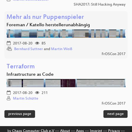
SHA2017: Still Hacking Anyway
Mehr als nur Puppenspieler
Foreman / Katello herstellerunabhängig
2017-08-20
85
Bernhard Suttner
and
Martin Weiß
FrOSCon 2017
Terraform
Infrastructure as Code
2017-08-20
211
Martin Schütte
FrOSCon 2017
previous page
next page
by
Chaos Computer Club e.V
––
About
––
Apps
––
Imprint
––
Privacy
––