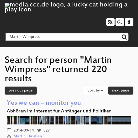
Search for person "Martin
Wimpress" returned 220
results
previous page
Sort by
next page
Yes we can – monitor you
Abhören im Internet für Anfänger und Politiker
2014-09-14
327
Martin Christian