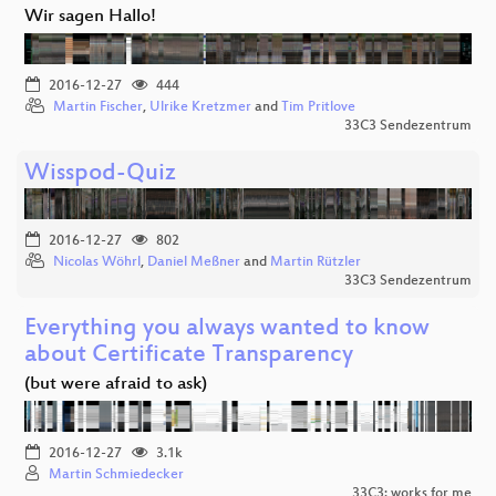
Wir sagen Hallo!
2016-12-27
444
Martin Fischer
,
Ulrike Kretzmer
and
Tim Pritlove
33C3 Sendezentrum
Wisspod-Quiz
2016-12-27
802
Nicolas Wöhrl
,
Daniel Meßner
and
Martin Rützler
33C3 Sendezentrum
Everything you always wanted to know
about Certificate Transparency
(but were afraid to ask)
2016-12-27
3.1k
Martin Schmiedecker
33C3: works for me