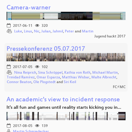
Camera-warner
2017-06-11
320
Luke
,
Linus
,
Nic
,
Julian
,
Jahmil
,
Peter
and
Martin
Jugend hackt 2017
Pressekonferenz 05.07.2017
2017-07-05
102
Nina Reiprich
,
Sina Schröppel
,
Kathia von Roth
,
Michael Martin
,
Trinidad Ramírez
,
Omar Esparza
,
Matthias Wisbar
,
Malte Albrecht
,
Connor Beaton
,
Ole Plogstedt
and
Siri Keil
FC⚡MC
An academic's view to incident response
It's all fun and games until reality starts kicking you in…
2017-08-05
139
Martin Schmiedecker